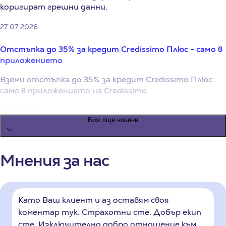
коригират грешни данни.
27.07.2026
Отстъпка до 35% за кредит Credissimo Плюс - само в
приложението
Вземи отстъпка до 35% за кредит Credissimo Плюс
само в приложението на Credissimo.
16.07.2026
Виж още новини
Пари за близки
Кога помощта е жест и кога започва да тежи на
Мнения за нас
бюджета
11.06.2026
Като Ваш клиент и аз оставям своя
Твоят личен лимит
коментар тук. Страхотни сте. Добър екип
сте. Изключително добро отношение към
Как да разбереш колко кредит може да си позволиш?