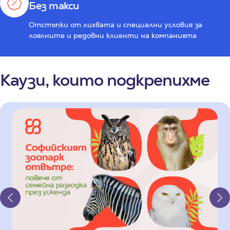
Без такси
Отстъпки от лихвата и специални условия за
лоялните и редовни клиенти на компанията
Каузи, които подкрепихме