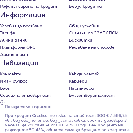
Рефинансиране на кредит
Бързи кредити
Информация
Условия за ползване
Общи условия
Тарифа
Сигнали по ЗЗЛПСПОИН
Лични данни
Бисквитки
Платформа ОРС
Решаване на спорове
Достъпност
Навигация
Контакти
Как да платя?
Имам въпрос
Кариери
Блог
Партньори
Социална отговорност
Благотворителност
Показателен пример:
При кредит Credissimo плюс на стойност
300
€ / 586,75
лв., без обезпечение, без застраховка, срок на договора
3
месеца, фиксирана лихва
41.50%
и Годишен процент на
разходите
50.42%
, общата сума за връщане по кредита е