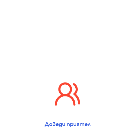
Доведи приятел
Печелиш пари, като ни препоръчваш, а всеки доведен