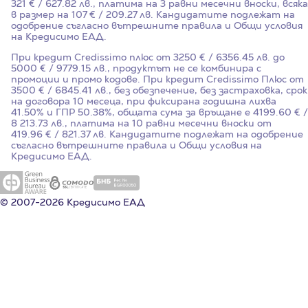
321 € / 627.82 лв., платима на 3 равни месечни вноски, всяка
в размер на 107 € / 209.27 лв. Кандидатите подлежат на
одобрение съгласно вътрешните правила и Общи условия
на Кредисимо ЕАД.
При кредит Credissimo плюс от 3250 € / 6356.45 лв. до
5000 € / 9779.15 лв., продуктът не се комбинира с
промоции и промо кодове. При кредит Credissimo Плюс от
3500 € / 6845.41 лв., без обезпечение, без застраховка, срок
на договора 10 месеца, при фиксирана годишна лихва
41.50%
и ГПР
50.38%
, общата сума за връщане е 4199.60 € /
8 213.73 лв., платима на 10 равни месечни вноски от
419.96 € / 821.37 лв. Кандидатите подлежат на одобрение
съгласно вътрешните правила и Общи условия на
Кредисимо ЕАД.
© 2007-2026 Кредисимо ЕАД