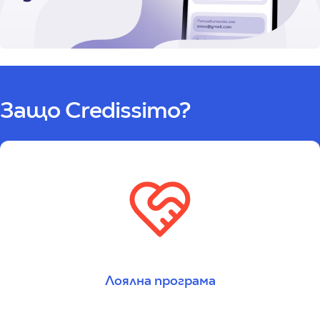
Защо Credissimo?
Лоялна програма
Печелиш точки за лоялност от всеки усвоен заем, както
и от всяка вноска, която върнеш навреме.