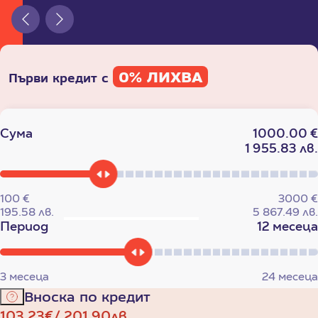
0% ЛИХВА
Първи кредит с
Сума
1000.00 €
1 955.83 лв.
100
€
3000
€
195.58
лв.
5 867.49
лв.
Период
12 месеца
3
месеца
24
месеца
Вноска по кредит
103.23
€
201.90
лв.