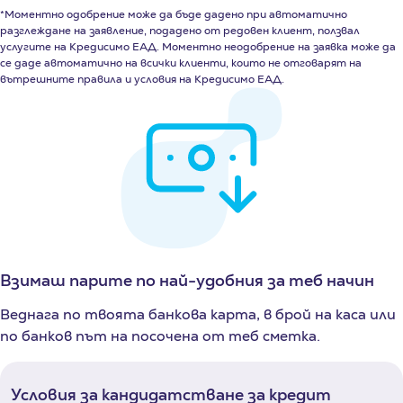
*Моментно одобрение може да бъде дадено при автоматично
разглеждане на заявление, подадено от редовен клиент, ползвал
услугите на Кредисимо ЕАД. Моментно неодобрение на заявка може да
се даде автоматично на всички клиенти, които не отговарят на
вътрешните правила и условия на Кредисимо ЕАД.
Взимаш парите по най-удобния за теб начин
Веднага по твоята банкова карта, в брой на каса или
по банков път на посочена от теб сметка.
Условия за кандидатстване за кредит