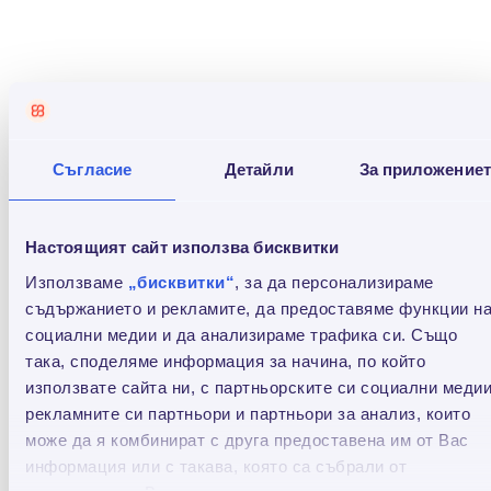
от теб приятел получава отстъпка от оскъпяването
за заем Credissimo Плюс.
Съгласие
Детайли
За приложение
Настоящият сайт използва бисквитки
Използваме
„бисквитки“
, за да персонализираме
съдържанието и рекламите, да предоставяме функции н
социални медии и да анализираме трафика си. Също
така, споделяме информация за начина, по който
използвате сайта ни, с партньорските си социални медии
рекламните си партньори и партньори за анализ, които
може да я комбинират с друга предоставена им от Вас
информация или с такава, която са събрали от
Защита на кредита