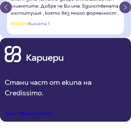
клиентите. Добре че Ви има. Единствената
11.06.2026
институция , която без много формалности
и в съвсем кратък срок удовлетворява
Одобряваме да гледаш футбол на световно ниво
Виолета Г.
молбите на нас, хората изпаднали ъв
финансово затрудниение. Още веднъж
Кой ще е световен шампион по футбол през 2026?
хиляди благодарности и Ви желая още много
08.06.2026
клиенти да се обръщат към Вас.
Кариери
Стани част от екипа на
Credissimo.
Тук е твоето място