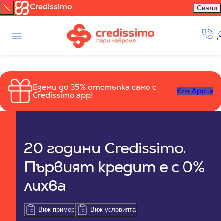
Credissimo
Свали
Вземи до 35% отстъпка само с
Към App-a
Credissimo app!
20 години Credissimo.
Първият кредит е с 0%
лихва
Виж пример
Виж условията