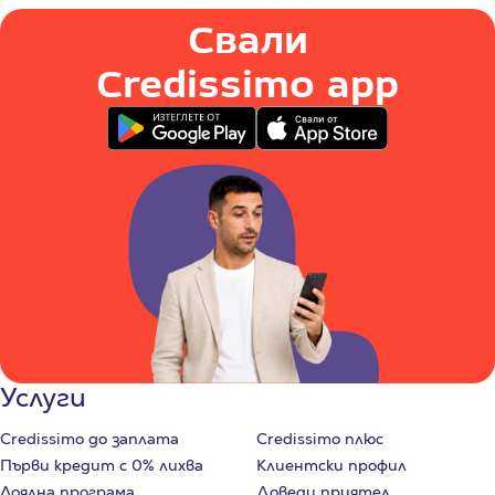
Свали
Credissimo app
Услуги
Credissimo до заплата
Credissimo плюс
Първи кредит с 0% лихва
Клиентски профил
Лоялна програма
Доведи приятел