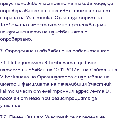
преустановява участието на такова лице, до
опровергаването на несъвместимостта от
страна на Участника. Организаторът на
Томболата самостоятелно преценява дали
неизпълнението на изискванията е
опровергано.
7. Определяне и обявяване на победителите:
7.1. Победителят в Томболата ще бъде
изтеглен и обявен на 10.11.2017 г. на Сайта и на
Viber канала на Организатора с изписване на
името и фамилията на печелившия Участник,
както и част от електронния адрес /е-mail/,
посочен от него при регистрацията за
участие.
7.2. Печелившият Участник се определя на