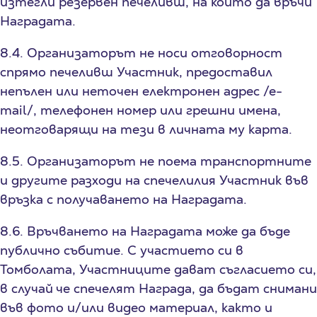
изтегли резервен печеливш, на който да връчи
Наградата.
8.4. Организаторът не носи отговорност
спрямо печеливш Участник, предоставил
непълен или неточен eлектронен адрес /е-
mail/, телефонен номер или грешни имена,
неотговарящи на тези в личната му карта.
8.5. Организаторът не поема транспортните
и другите разходи на спечелилия Участник във
връзка с получаването на Наградата.
8.6. Връчването на Наградата може да бъде
публично събитие. С участието си в
Томболата, Участниците дават съгласието си,
в случай че спечелят Награда, да бъдат снимани
във фото и/или видео материал, както и