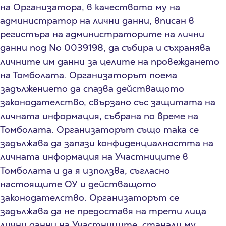
на Организатора, в качеството му на
администратор на лични данни, вписан в
регистъра на администраторите на лични
данни под No 0039198, да събира и съхранява
личните им данни за целите на провеждането
на Томболата. Организаторът поема
задължението да спазва действащото
законодателство, свързано със защитата на
личната информация, събрана по време на
Томболата. Организаторът също така се
задължава да запази конфиденциалността на
личната информация на Участниците в
Томболата и да я използва, съгласно
настоящите ОУ и действащото
законодателство. Организаторът се
задължава да не предоставя на трети лица
лични данни на Участниците, станали му