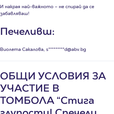
И накрая най-важното – не спирай да се
забавляваш!
Печеливш:
Виолета Сакалова, s*********d@abv.bg
ОБЩИ УСЛОВИЯ ЗА
УЧАСТИЕ В
ТОМБОЛА “Стига
глупости! Спечели