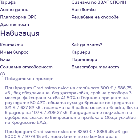
Тарифа
Сигнали по ЗЗЛПСПОИН
Лични данни
Бисквитки
Платформа ОРС
Решаване на спорове
Достъпност
Навигация
Контакти
Как да платя?
Имам въпрос
Кариери
Блог
Партньори
Социална отговорност
Благотворителност
Показателен пример:
При кредит Credissimo плюс на стойност
300
€ / 586,75
лв., без обезпечение, без застраховка, срок на договора
3
месеца, фиксирана лихва
41.50%
и Годишен процент на
разходите
50.42%
, общата сума за връщане по кредита е
321 € / 627.82 лв., платима на 3 равни месечни вноски, всяка
в размер на 107 € / 209.27 лв. Кандидатите подлежат на
одобрение съгласно вътрешните правила и Общи условия
на Кредисимо ЕАД.
При кредит Credissimo плюс от 3250 € / 6356.45 лв. до
5000 € / 9779.15 лв., продуктът не се комбинира с