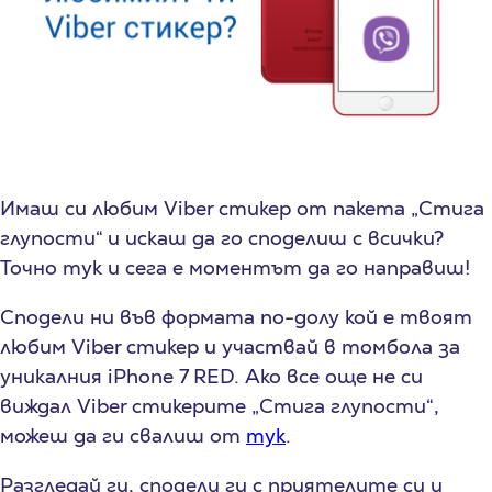
Имаш си любим Viber стикер от пакета „Стига
глупости“ и искаш да го споделиш с всички?
Точно тук и сега е моментът да го направиш!
Сподели ни във формата по-долу кой е твоят
любим Viber стикер и участвай в томбола за
уникалния iPhone 7 RED. Ако все още не си
виждал Viber стикерите „Стига глупости“,
можеш да ги свалиш от
тук
.
Разгледай ги, сподели ги с приятелите си и