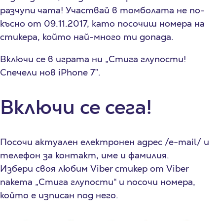
разчупи чата! Участвай в томболата не по-
късно от 09.11.2017, като посочиш номера на
стикера, който най-много ти допада.
Включи се в играта ни „Стига глупости!
Спечели нов iPhone 7”.
Включи се сега!
Посочи актуален eлектронен адрес /е-mail/ и
телефон за контакт, име и фамилия.
Избери своя любим Viber стикер от Viber
пакета „Стига глупости“ и посочи номера,
който е изписан под него.