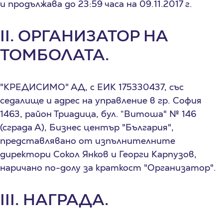
и продължава до 23:59 часа на 09.11.2017 г.
II. ОРГАНИЗАТОР НА
ТОМБОЛАТА.
"КРЕДИСИМО" АД, с ЕИК 175330437, със
седалище и адрес на управление в гр. София
1463, район Триадица, бул. “Витоша" № 146
(сграда А), Бизнес център "България",
представлявано от изпълнителните
директори Сокол Янков и Георги Карпузов,
наричано по-долу за краткост "Организатор".
III. НАГРАДА.