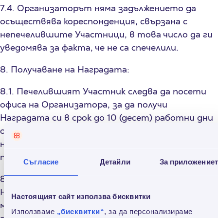
7.4. Организаторът няма задължението да
осъществява кореспонденция, свързана с
непечелившите Участници, в това число да ги
уведомява за факта, че не са спечелили.
8. Получаване на Наградата:
8.1. Печелившият Участник следва да посети
офиса на Организатора, за да получи
Наградата си в срок до 10 (десет) работни дни
от получаване на съобщението по т.VI.7.3., но
не по–късно от 30 (тридесет) работни дни от
получаване на съобщението по т.VI.7.3.
Съгласие
Детайли
За приложение
8.2. Печелившият Участник може да получи
Наградата си всеки работен ден в часовете
Настоящият сайт използва бисквитки
между 10.00 ч. и 18.00 ч. на посочената локация,
Използваме
„бисквитки“
, за да персонализираме