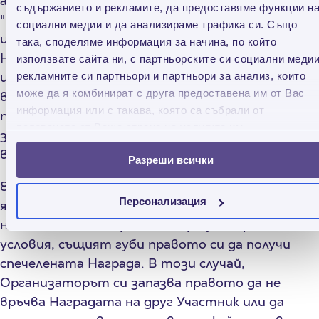
а именно: гр. София 1463, район Триадица, бул.
съдържанието и рекламите, да предоставяме функции н
"Витоша" № 146 (сграда А), ет. 4, Бизнес
социални медии и да анализираме трафика си. Също
център "България". При получаване на
така, споделяме информация за начина, по който
Наградата, печелившият Участник се
използвате сайта ни, с партньорските си социални медии
идентифицира с лична карта, като за
рекламните си партньори и партньори за анализ, които
може да я комбинират с друга предоставена им от Вас
връчването на същата се съставя двустранен
информация или с такава, която са събрали от
протокол, който печелившият Участник се
ползването от Ваша страна на услугите им.
задължава да подпише, като условие за
връчването.
Разреши всички
8.3. В случай, че печелившият Участник не се
Персонализация
яви да получи Наградата си в указаните в
настоящите ОУ срокове и при уговорените
условия, същият губи правото си да получи
спечелената Награда. В този случай,
Организаторът си запазва правото да не
връчва Наградата на друг Участник или да