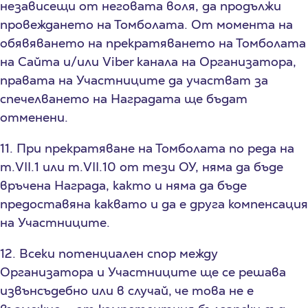
независещи от неговата воля, да продължи
провеждането на Томболата. От момента на
обявяването на прекратяването на Томболата
на Сайта и/или Viber канала на Организатора,
правата на Участниците да участват за
спечелването на Наградата ще бъдат
отменени.
11. При прекратяване на Томболата по реда на
т.VII.1 или т.VII.10 от тези ОУ, няма да бъде
връчена Награда, както и няма да бъде
предоставяна каквато и да е друга компенсация
на Участниците.
12. Всеки потенциален спор между
Организатора и Участниците ще се решава
извънсъдебно или в случай, че това не е