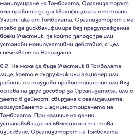
манипулиране на Томболата, Организаторът
има правото да дисквалифицира и отстрани
Участника от Томболата. Организаторът има
право да дисквалифицира без предупреждение
всеки Участник, за който заподозре или
установи манипулативни действия, с цел
спечелване на Наградата.
6.2. Не може да бъде Участник в Томболата
лице, което е съдружник или акционер или
работи по трудово правоотношение или въз
основа на друг договор за Организатора, или е
заето в дейност, свързана с реализацията,
осигуряването и администрирането на
Томболата. При наличие на данни,
установяващи несъвместимост с това
изискване, Организаторът на Томболата