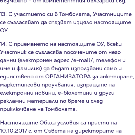
възможно – от компетентния български съд.
13. С участието си в Томболата, Участниците
се съгласяват да спазват изцяло настоящите
ОУ.
14. С приемането на настоящите ОУ, всеки
Участник се съгласява посочените от него
данни (електронен адрес /е-mail/, телефон и
име и фамилия) да бъдат използвани само и
единствено от ОРГАНИЗАТОРА за анкетиране,
маркетингови проучвания, изпращане на
електронни новини, е-бюлетини и други
рекламни материали по време и след
приключване на Томболата.
Настоящите Общи условия са приети на
10.10.2017 г. от Съвета на директорите на