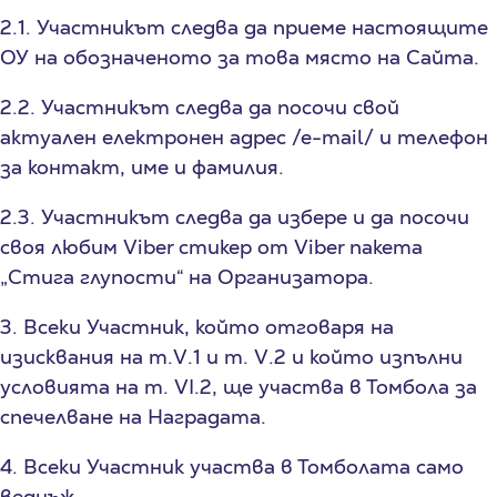
2.1. Участникът следва да приеме настоящите
ОУ на обозначеното за това място на Сайта.
2.2. Участникът следва да посочи свой
актуален eлектронен адрес /е-mail/ и телефон
за контакт, име и фамилия.
2.3. Участникът следва да избере и да посочи
своя любим Viber стикер от Viber пакета
„Стига глупости“ на Организатора.
3. Всеки Участник, който отговаря на
изисквания на т.V.1 и т. V.2 и който изпълни
условията на т. VI.2, ще участва в Томбола за
спечелване на Наградата.
4. Всеки Участник участва в Томболата само
веднъж.