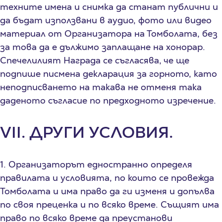
техните имена и снимка да станат публични и
да бъдат използвани в аудио, фото или видео
материал от Организатора на Томболата, без
за това да е дължимо заплащане на хонорар.
Спечелилият Награда се съгласява, че ще
подпише писмена декларация за горното, като
неподписването на такава не отменя така
даденото съгласие по предходното изречение.
VII. ДРУГИ УСЛОВИЯ.
1. Организаторът едностранно определя
правилата и условията, по които се провежда
Томболата и има право да ги изменя и допълва
по своя преценка и по всяко време. Същият има
право по всяко време да преустанови