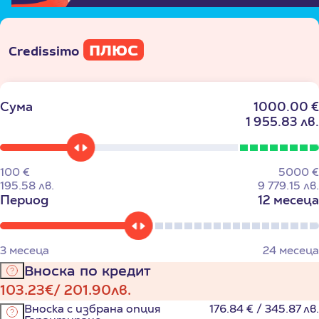
ПЛЮС
Credissimo
Сума
1000.00 €
1 955.83 лв.
100
€
5000
€
195.58
лв.
9 779.15
лв.
Период
12 месеца
3
месеца
24
месеца
Вноска по кредит
103.23
€
201.90
лв.
Вноска с избрана опция
176.84
€
345.87
лв.