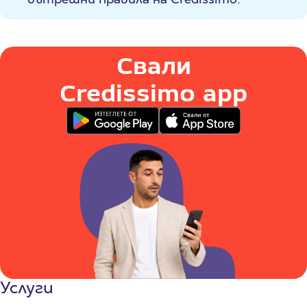
Свали
Credissimo app
Услуги