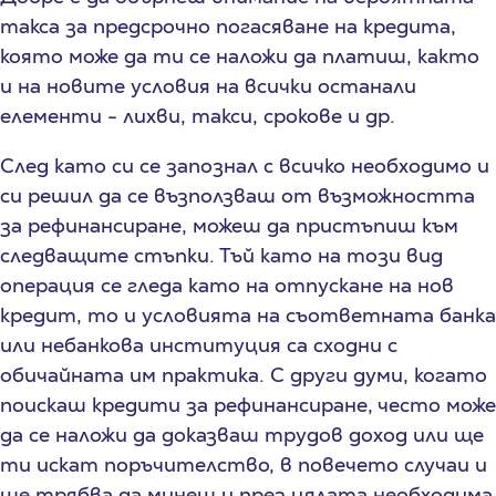
такса за предсрочно погасяване на кредита,
която може да ти се наложи да платиш, както
и на новите условия на всички останали
елементи - лихви, такси, срокове и др.
След като си се запознал с всичко необходимо и
си решил да се възползваш от възможността
за рефинансиране, можеш да пристъпиш към
следващите стъпки. Тъй като на този вид
операция се гледа като на отпускане на нов
кредит, то и условията на съответната банка
или небанкова институция са сходни с
обичайната им практика. С други думи, когато
поискаш кредити за рефинансиране, често може
да се наложи да доказваш трудов доход или ще
ти искат поръчителство, в повечето случаи и
ще трябва да минеш и през цялата необходима