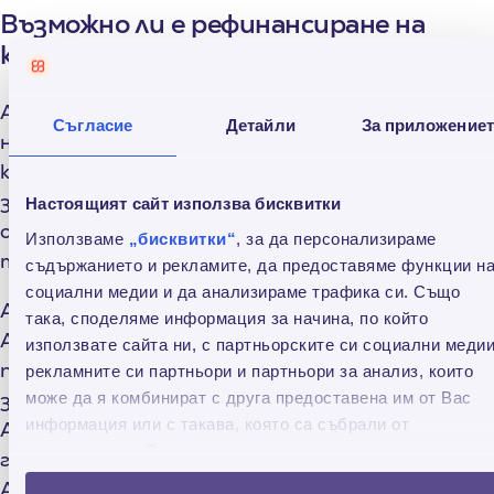
Възможно ли е рефинансиране на
кредит без поръчител?
Ако имаш нужда от рефинансиране на кредит,
Съгласие
Детайли
За приложение
не е задължително да се обърнеш към
компанията или банката, към която вече имаш
задължение, за да изтеглиш ново. Дори
Настоящият сайт използва бисквитки
обратното. Съществуват случаи, в които
Използваме
„бисквитки“
, за да персонализираме
това да не е удобно спрямо ситуацията:
съдържанието и рекламите, да предоставяме функции н
социални медии и да анализираме трафика си. Също
Ако парите ти трябват спешно и бързо;
така, споделяме информация за начина, по който
Ако не искаш да доказваш доход от трудови
използвате сайта ни, с партньорските си социални медии
правоотношения (иначе казано не си на
рекламните си партньори и партньори за анализ, които
заплата и трудов договор);
може да я комбинират с друга предоставена им от Вас
информация или с такава, която са събрали от
Ако не желаеш да търсиш поръчител, който да
ползването от Ваша страна на услугите им.
гарантира за заема ти;
Ако търсиш рефинансиране на бързи кредити