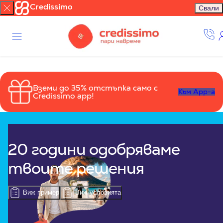
Credissimo
Свали
Вземи до 35% отстъпка само с
Към App-a
Credissimo app!
20 години одобряваме
твоите решения
Виж пример
Виж условията