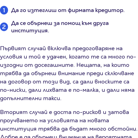
Да го изтеглиш от фирмата кредитор.
Да се обърнеш за помощ към друга
институция.
Първият случай включва предоговаряне на
условия и той е удачен, когато те са много по-
изгодни от досегашните. Нещата, на които
трябва да обърнеш внимание преди сключване
на договор от този вид, са дали вноските са
по-ниски, дали лихвата е по-малка, и дали няма
допълнителни такси.
Вторият случай е доста по-рисков и затова
проучването на условията на новата
институция трябва да бъдат много обстойни.
Добре е да обърнеш внимание на вероятната