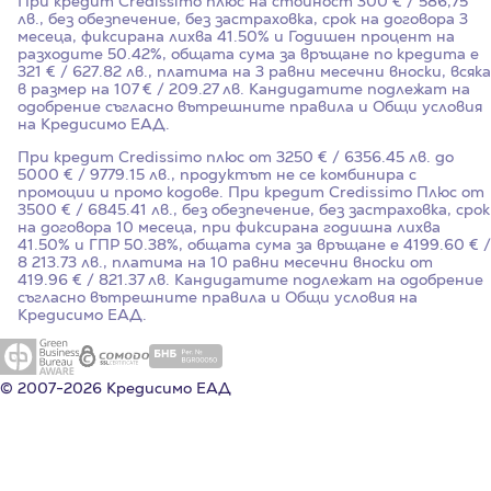
При кредит Credissimo плюс на стойност
300
€ / 586,75
лв., без обезпечение, без застраховка, срок на договора
3
месеца, фиксирана лихва
41.50%
и Годишен процент на
разходите
50.42%
, общата сума за връщане по кредита е
321 € / 627.82 лв., платима на 3 равни месечни вноски, всяка
в размер на 107 € / 209.27 лв. Кандидатите подлежат на
одобрение съгласно вътрешните правила и Общи условия
на Кредисимо ЕАД.
При кредит Credissimo плюс от 3250 € / 6356.45 лв. до
5000 € / 9779.15 лв., продуктът не се комбинира с
промоции и промо кодове. При кредит Credissimo Плюс от
3500 € / 6845.41 лв., без обезпечение, без застраховка, срок
на договора 10 месеца, при фиксирана годишна лихва
41.50%
и ГПР
50.38%
, общата сума за връщане е 4199.60 € /
8 213.73 лв., платима на 10 равни месечни вноски от
419.96 € / 821.37 лв. Кандидатите подлежат на одобрение
съгласно вътрешните правила и Общи условия на
Кредисимо ЕАД.
© 2007-2026 Кредисимо ЕАД