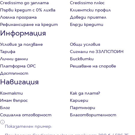
Credissimo до заплата
Credissimo плюс
Първи кредит с 0% лихва
Клиентски профил
Лоялна програма
Доведи приятел
Рефинансиране на кредит
Бързи кредити
Информация
Условия за ползване
Общи условия
Тарифа
Сигнали по ЗЗЛПСПОИН
Лични данни
Бисквитки
Платформа ОРС
Решаване на спорове
Достъпност
Навигация
Контакти
Как да платя?
Имам въпрос
Кариери
Блог
Партньори
Социална отговорност
Благотворителност
Показателен пример: