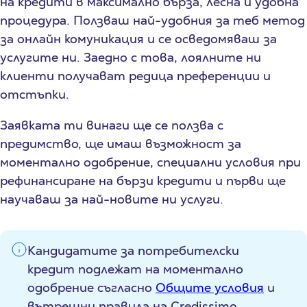
на кредити в максимално бърза, лесна и удобна
процедура. Ползваш най-удобния за теб метод
за онлайн комуникация и се осведомяваш за
услугите ни. Заедно с това, лоялните ни
клиенти получават редица преференции и
отстъпки.
Заявката ти винаги ще се ползва с
предимство, ще имаш възможност за
моментално одобрение, специални условия при
рефинансиране на бързи кредити и първи ще
научаваш за най-новите ни услуги.
Кандидатите за потребителски
кредит подлежат на моментално
одобрение съгласно
Общите условия
и
вътрешни правила на Credissimo.