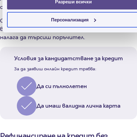
Разреши всички
от друга небанкова институция.
Персонализация
Credissimo предлага рефинансиране на кредит с
възможност за теглене до минути, без да се
налага да търсиш поръчител.
Условия за кандидатстване за кредит
За да заявиш онлайн кредит трябва:
Да си пълнолетен
Да имаш валидна лична карта
Рефинансиране на кредит без