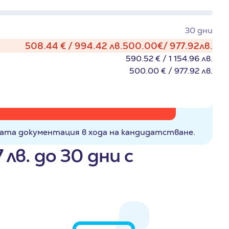
30
дни
508.44
€
994.42
лв.
500.00
€
977.92
лв.
590.52
€
1 154.96
лв.
500.00
€
977.92
лв.
ата документация в хода на кандидатстване.
 лв. до 30 дни с