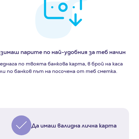
зимаш парите по най-удобния за теб начин
еднага по твоята банкова карта, в брой на каса
ли по банков път на посочена от теб сметка.
Да имаш валидна лична карта