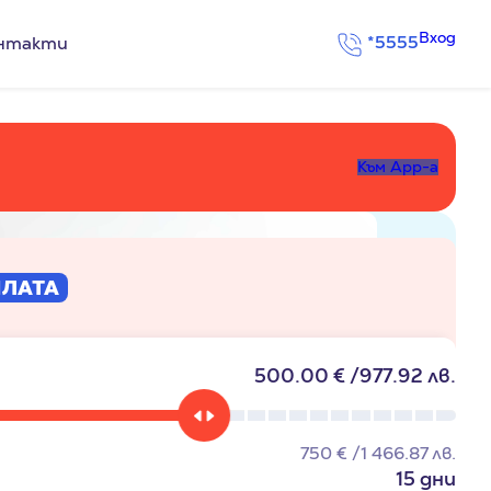
Вход
*5555
нтакти
Към App-a
ПЛАТА
500.00 €
977.92 лв.
750
€
1 466.87
лв.
15 дни