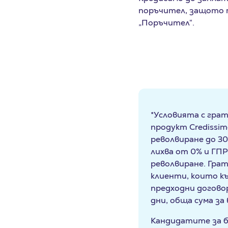
поръчител, защото 
„Поръчител“.
*Условията с гра
продукт Credissim
револвиране до 30
лихва от 0% и ГП
револвиране. Грат
клиенти, които к
предходни догово
дни, обща сума з
Кандидатите за б