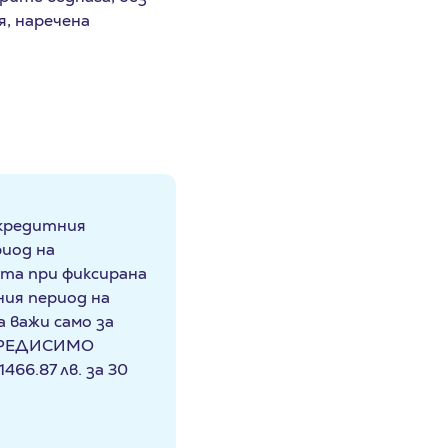
, наречена
 кредитния
риод на
ата при фиксирана
ния период на
 важи само за
с КРЕДИСИМО
1466.87 лв.
за 30