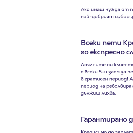
Ако имаш нужда от па
най-добрият избор з
Всеки пети Кр
го експресно с
Лоялните ни клиенти
е всеки 5-и заем за 
в гратисен период! А
период на револвиран
дължиш лихва.
Гарантирано д
Кредисимо до заплат