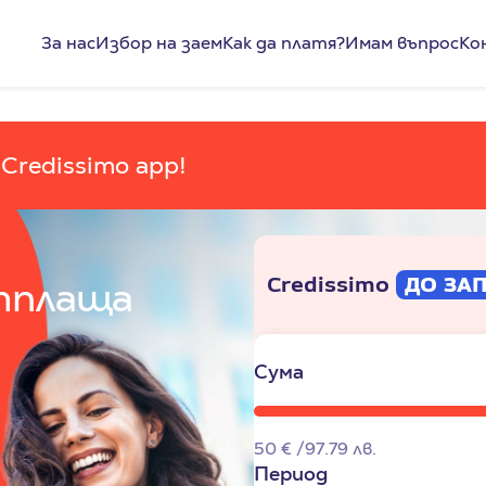
За нас
Избор на заем
Как да платя?
Имам въпрос
Ко
Credissimo app!
Credissimo
ДО ЗА
тплаща
Сума
50
€
97.79
лв.
Период