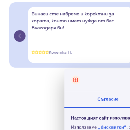
азвам
Винаги сте навреме и коректни за
о!
хората, които имат нужда от вас.
азвам
Благодаря ви!
о!
азвам
о!
Колетка П.
азвам
о!
Колкото и добре да п
допълнителни разход
който ти потрябва
Съгласие
Решението е на един
Credissimo до заплата
Настоящият сайт използва
от 15 до 30 дни, ко
Използваме
„бисквитки“
,