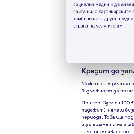
Нашият кредит до з
социални медии и да анали
подходящо, ако си си
сайта ни, с партньорските 
комбинират с друга предос
За да удовлетворим 
страна на услугите им.
заплата за период до
Лоялните ни клиенти
е и всеки 5-и заем з
Кредит до зап
Можеш да удължиш пе
възможност да погас
Пример: Взел си 100 €
падежът), нямаш въз
периода. Това ще под
изплащането на главн
само оскъпяването.