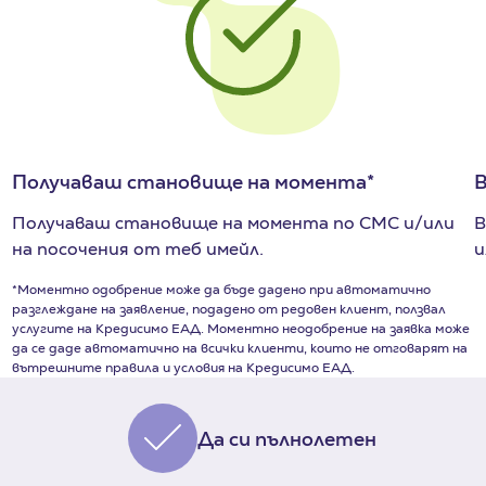
Получаваш становище на момента*
В
Получаваш становище на момента по СМС и/или
В
на посочения от теб имейл.
и
*Моментно одобрение може да бъде дадено при автоматично
разглеждане на заявление, подадено от редовен клиент, ползвал
услугите на Кредисимо ЕАД. Моментно неодобрение на заявка може
да се даде автоматично на всички клиенти, които не отговарят на
вътрешните правила и условия на Кредисимо ЕАД.
Да си пълнолетен