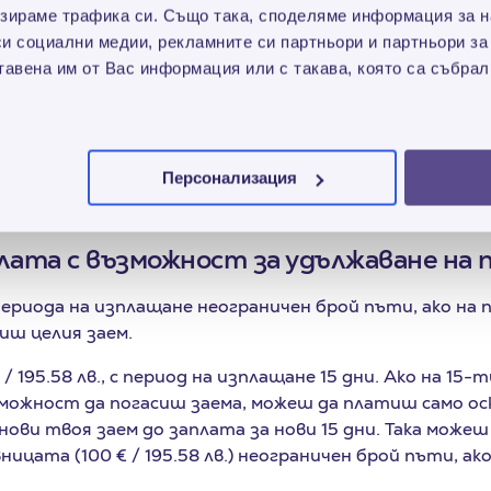
аплата е краткосрочно решение при необходимост от
зираме трафика си. Също така, споделяме информация за на
гурен, че в близко бъдеще очакваш приходи.
си социални медии, рекламните си партньори и партньори за
тавена им от Вас информация или с такава, която са събрал
максимално всеки наш нов клиент, предоставяме безл
 30 дни*.
 също получават преференциални условия - безлихве
а период, съответстващ на избрания такъв на револви
Персонализация
лата с възможност за удължаване на 
риода на изплащане неограничен брой пъти, ако на 
иш целия заем.
 / 195.58 лв., с период на изплащане 15 дни. Ако на 15-
можност да погасиш заема, можеш да платиш само ос
нови твоя заем до заплата за нови 15 дни. Така може
ицата (100 € / 195.58 лв.) неограничен брой пъти, а