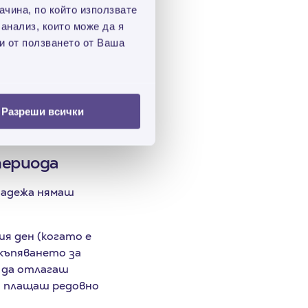
 финансиране и е
чина, по който използвате
 анализ, които може да я
и от ползването от Ваша
ихвен кредит до
н кредит до заплата
ране.
Разреши всички
периода
падежа нямаш
тия ден (когато е
къпяването за
ш да отлагаш
ко плащаш редовно