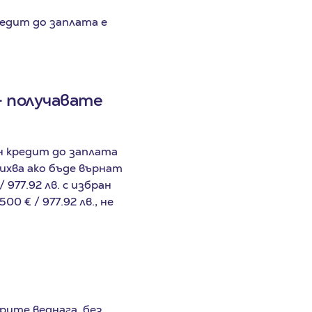
редит до заплата е
- получавате
н кредит до заплата
лихва ако бъде върнат
977.92 лв. с избран
0 € / 977.92 лв., не
рите веднага, без