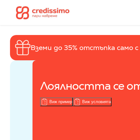
Вземи до 35% отстъпка само с 
Лоялността се о
Виж пример
Виж условията