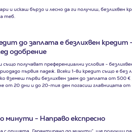
ри и искаш бързо и лесно да ги получиш, безлихвен к
а теб.
едит до заплата е безлихвен кредит 
лед одобрение
 също получават преференциални условия - безлихве
периодадо първия падеж. Всеки 1-ви кредит също е без 
ко вземеш първи безлихвен заем до заплата от 500 € / 
е от 20 дни и до 20-тия ден погасиш главницата от 50
о минути - Направо експресно
а с опцията „Гарантирано до минути“, ще получиш па