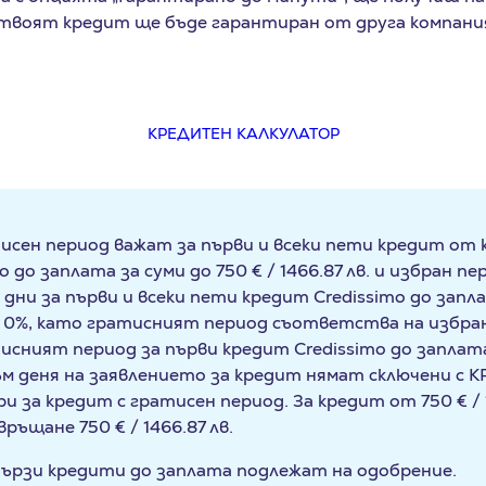
твоят кредит ще бъде гарантиран от друга компания
КРЕДИТЕН КАЛКУЛАТОР
тисен период важат за първи и всеки пети кредит от
o до заплата за суми до
750 € / 1466.87 лв.
и избран пе
 дни за първи и всеки пети кредит Credissimo до запл
Р 0%, като гратисният период съответства на избра
исният период за първи кредит Credissimo до заплата
ъм деня на заявлението за кредит нямат сключени 
ри за кредит с гратисен период. За кредит от
750 € / 
а връщане
750 € / 1466.87 лв
.
ързи кредити до заплата подлежат на одобрение.