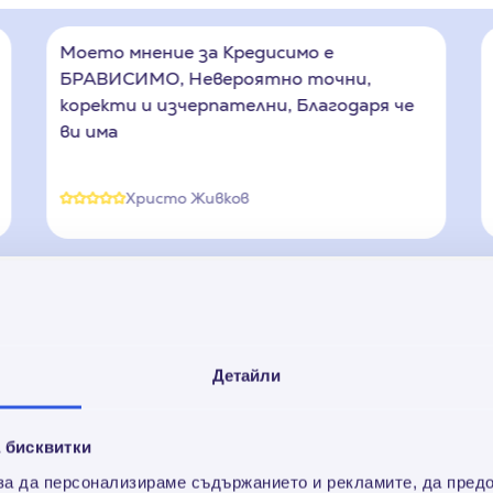
Моето мнение за Кредисимо е
БРАВИСИМО, Невероятно точни,
коректи и изчерпателни, Благодаря че
ви има
Христо Живков
ланираш месечния си бюджет, понякога се случва да 
и или пък да не разполагаш с необходимите средства
т.
Детайли
 клик разстояние - бързи кредити до заплата от Cred
 е онлайн заем с максимална сума до 750 € / 1466.87 лв
 бисквитки
йто ти помага спокойно да посрещнеш непредвидените
 за да персонализираме съдържанието и рекламите, да пред