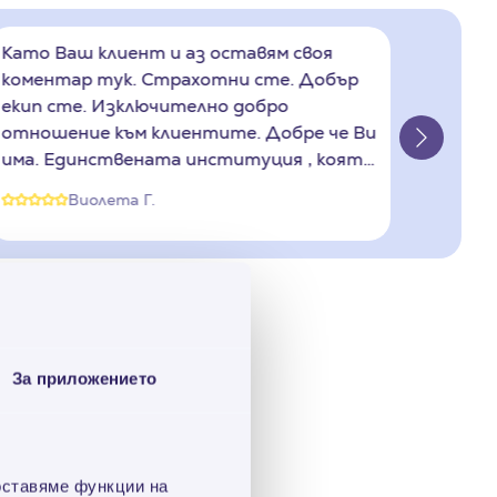
Като Ваш клиент и аз оставям своя
коментар тук. Страхотни сте. Добър
екип сте. Изключително добро
отношение към клиентите. Добре че Ви
има. Единствената институция , която
без много формалности и в съвсем
Виолета Г.
кратък срок удовлетворява молбите на
нас, хората изпаднали ъв финансово
затрудниение. Още веднъж хиляди
благодарности и Ви желая още много
изскочат
клиенти да се обръщат към Вас.
 точно в момента, в
За приложението
issimo!
. и срок за изплащане
 месечни разходи.
оставяме функции на