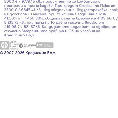
5000 € / 9779.15 лв., продуктът не се комбинира с
промоции и промо кодове. При кредит Credissimo Плюс от
3500 € / 6845.41 лв., без обезпечение, без застраховка, срок
на договора 10 месеца, при фиксирана годишна лихва
41.50%
и ГПР
50.38%
, общата сума за връщане е 4199.60 € /
8 213.73 лв., платима на 10 равни месечни вноски от
419.96 € / 821.37 лв. Кандидатите подлежат на одобрение
съгласно вътрешните правила и Общи условия на
Кредисимо ЕАД.
© 2007-2026 Кредисимо ЕАД