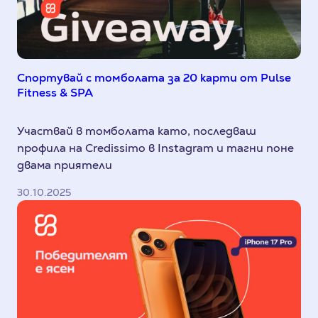
Спортувай с томболата за 20 карти от Pulse
Fitness & SPA
Участвай в томболата като, последваш
профила на Credissimo в Instagram и тагни поне
двама приятели
30.10.2025