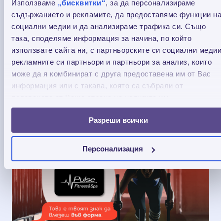
Използваме
„бисквитки“
, за да персонализираме
съдържанието и рекламите, да предоставяме функции н
социални медии и да анализираме трафика си. Също
така, споделяме информация за начина, по който
използвате сайта ни, с партньорските си социални медии
рекламните си партньори и партньори за анализ, които
Услугите на Credissimo вече са достъпни в
мрежата на Български пощи
може да я комбинират с друга предоставена им от Вас
информация или с такава, която са събрали от
ползването от Ваша страна на услугите им.
Достъп до услугите на Кредисимо в мрежата
на Български пощи
Разреши всички
16.12.2025
Персонализация