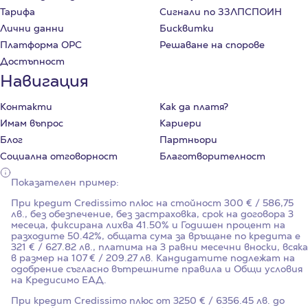
Тарифа
Сигнали по ЗЗЛПСПОИН
Лични данни
Бисквитки
Платформа ОРС
Решаване на спорове
Достъпност
Навигация
Контакти
Как да платя?
Имам въпрос
Кариери
Блог
Партньори
Социална отговорност
Благотворителност
Показателен пример:
При кредит Credissimo плюс на стойност
300
€ / 586,75
лв., без обезпечение, без застраховка, срок на договора
3
месеца, фиксирана лихва
41.50%
и Годишен процент на
разходите
50.42%
, общата сума за връщане по кредита е
321 € / 627.82 лв., платима на 3 равни месечни вноски, всяка
в размер на 107 € / 209.27 лв. Кандидатите подлежат на
одобрение съгласно вътрешните правила и Общи условия
на Кредисимо ЕАД.
При кредит Credissimo плюс от 3250 € / 6356.45 лв. до