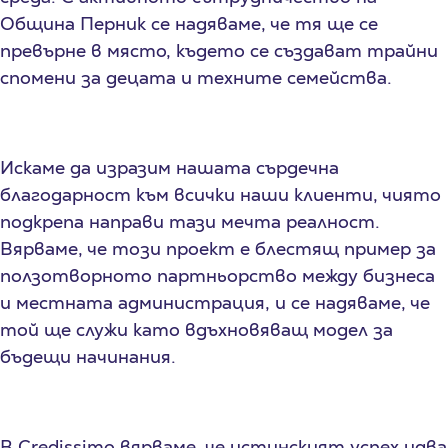
Община Перник се надяваме, че тя ще се
превърне в място, където се създават трайни
спомени за децата и техните семейства.
Искаме да изразим нашата сърдечна
благодарност към всички наши клиенти, чиято
подкрепа направи тази мечта реалност.
Вярваме, че този проект е блестящ пример за
ползотворното партньорство между бизнеса
и местната администрация, и се надяваме, че
той ще служи като вдъхновяващ модел за
бъдещи начинания.
В Credissimo вярваме, че истинският успех идва