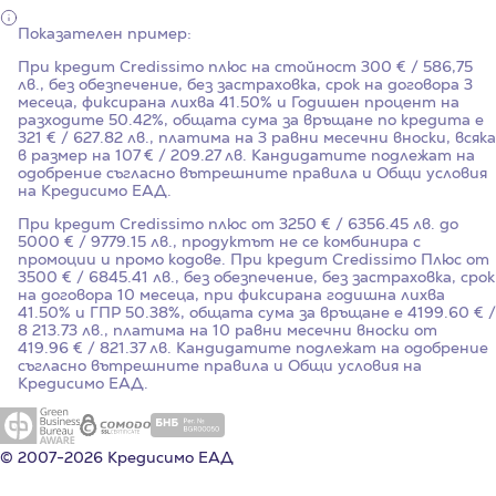
Показателен пример:
При кредит Credissimo плюс на стойност
300
€ / 586,75
лв., без обезпечение, без застраховка, срок на договора
3
месеца, фиксирана лихва
41.50%
и Годишен процент на
разходите
50.42%
, общата сума за връщане по кредита е
321 € / 627.82 лв., платима на 3 равни месечни вноски, всяка
в размер на 107 € / 209.27 лв. Кандидатите подлежат на
одобрение съгласно вътрешните правила и Общи условия
на Кредисимо ЕАД.
При кредит Credissimo плюс от 3250 € / 6356.45 лв. до
5000 € / 9779.15 лв., продуктът не се комбинира с
промоции и промо кодове. При кредит Credissimo Плюс от
3500 € / 6845.41 лв., без обезпечение, без застраховка, срок
на договора 10 месеца, при фиксирана годишна лихва
41.50%
и ГПР
50.38%
, общата сума за връщане е 4199.60 € /
8 213.73 лв., платима на 10 равни месечни вноски от
419.96 € / 821.37 лв. Кандидатите подлежат на одобрение
съгласно вътрешните правила и Общи условия на
Кредисимо ЕАД.
© 2007-2026 Кредисимо ЕАД