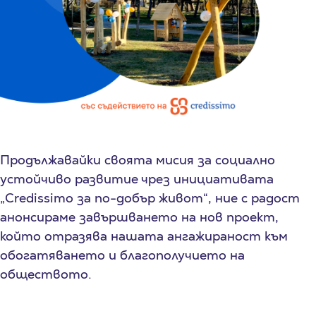
Продължавайки своята мисия за социално
устойчиво развитие чрез инициативата
„Credissimo за по-добър живот“, ние с радост
анонсираме завършването на нов проект,
който отразява нашата ангажираност към
обогатяването и благополучието на
обществото.