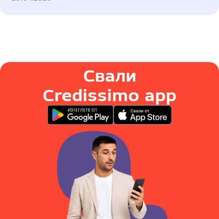
Свали
Credissimo app