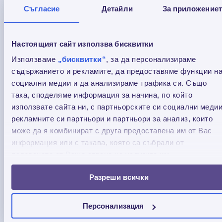
Съгласие
Детайли
За приложение
Настоящият сайт използва бисквитки
Използваме
„бисквитки“
, за да персонализираме
съдържанието и рекламите, да предоставяме функции н
социални медии и да анализираме трафика си. Също
така, споделяме информация за начина, по който
използвате сайта ни, с партньорските си социални медии
рекламните си партньори и партньори за анализ, които
може да я комбинират с друга предоставена им от Вас
Повече цвят пред НДК: "Да изчистим България
информация или с такава, която са събрали от
заедно" с Credissimo
ползването от Ваша страна на услугите им.
Научете как екипът на Credissimo освежи и
Разреши всички
ремонтира детската площадка пред НДК в
София. Вижте нашата кауза за по-чисти,
Персонализация
безопасни и цветни пространства за децата!