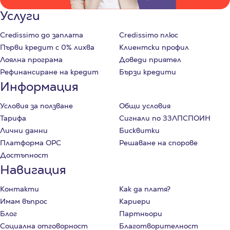
Услуги
Credissimo до заплата
Credissimo плюс
Първи кредит с 0% лихва
Клиентски профил
Лоялна програма
Доведи приятел
Рефинансиране на кредит
Бързи кредити
Информация
Условия за ползване
Общи условия
Тарифа
Сигнали по ЗЗЛПСПОИН
Лични данни
Бисквитки
Платформа ОРС
Решаване на спорове
Достъпност
Навигация
Контакти
Как да платя?
Имам въпрос
Кариери
Блог
Партньори
Социална отговорност
Благотворителност