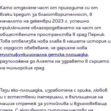
Като отделяме част от приходите си от
всеки кредит за благотворителност, в
началото на декември 2023 г. успешно
приключихме облагородяването на част от
обществените пространства в град Перник.
Това отбелязва нова глава в нашата история и
с гордост обявяваме, че дарихме нова
мултифункционална детска площадка
,
разположена до Алеята на здравето в сърцето
на миньорския град.
Тази еко-площадка, изработена с грижа, любов
и с естествени материали, е въплъщение на
нашия стремеж за устойчива и вдъхновяваща
среда. С активното сътрудничество на