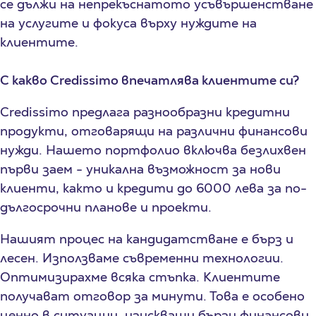
се дължи на непрекъснатото усъвършенстване
на услугите и фокуса върху нуждите на
клиентите.
С какво
Credissimo
впечатлява клиентите си
?
Credissimo предлага разнообразни кредитни
продукти, отговарящи на различни финансови
нужди. Нашето портфолио включва безлихвен
първи заем - уникална възможност за нови
клиенти, както и кредити до 6000 лева за по-
дългосрочни планове и проекти.
Нашият процес на кандидатстване е бърз и
лесен. Използваме съвременни технологии.
Оптимизирахме всяка стъпка. Клиентите
получават отговор за минути. Това е особено
ценно в ситуации, изискващи бързи финансови