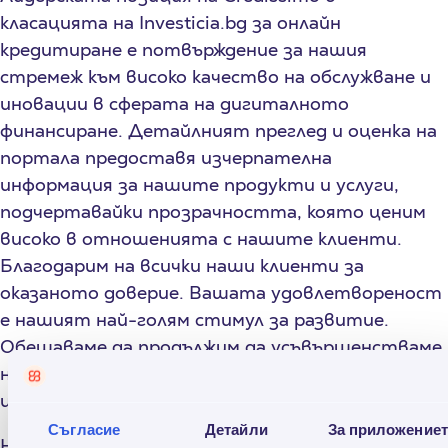
класацията на Investicia.bg за онлайн
кредитиране е потвърждение за нашия
стремеж към високо качество на обслужване и
иновации в сферата на дигиталното
финансиране. Детайлният преглед и оценка на
портала предоставя изчерпателна
информация за нашите продукти и услуги,
подчертавайки прозрачността, която ценим
високо в отношенията с нашите клиенти.
Благодарим на всички наши клиенти за
оказаното доверие. Вашата удовлетвореност
е нашият най-голям стимул за развитие.
Обещаваме да продължим да усъвършенстваме
нашите услуги, откликвайки на вашите нужди
и очаквания.
Съгласие
Детайли
За приложение
Ние оставаме отдадени на мисията си да