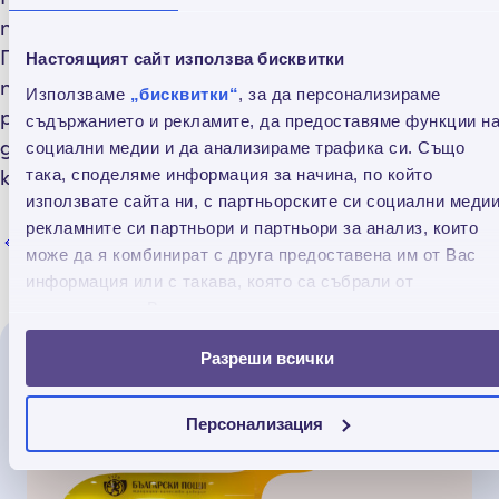
предоставяме иновативни финансови решения.
Гледаме напред с увереност, готови да
Настоящият сайт използва бисквитки
посрещнем предизвикателствата на бързо
Използваме
„бисквитки“
, за да персонализираме
развиващия се финансов свят и да продължим
съдържанието и рекламите, да предоставяме функции н
да бъдем надежден партньор за нашите
социални медии и да анализираме трафика си. Също
така, споделяме информация за начина, по който
клиенти.
използвате сайта ни, с партньорските си социални медии
рекламните си партньори и партньори за анализ, които
Обратно към всички
може да я комбинират с друга предоставена им от Вас
информация или с такава, която са събрали от
ползването от Ваша страна на услугите им.
Разреши всички
Прочети още
Персонализация