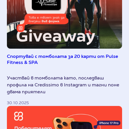
Спортувай с томболата за 20 карти от Pulse
Fitness & SPA
Участвай в томболата като, последваш
профила на Credissimo в Instagram и тагни поне
двама приятели
30.10.2025