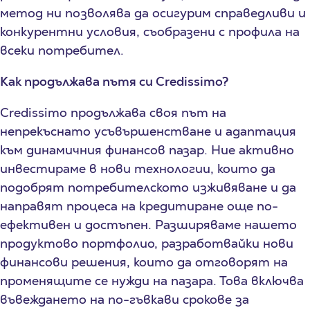
метод ни позволява да осигурим справедливи и
конкурентни условия, съобразени с профила на
всеки потребител.
Как продължава пътя си
Credissimo
?
Credissimo продължава своя път на
непрекъснато усъвършенстване и адаптация
към динамичния финансов пазар. Ние активно
инвестираме в нови технологии, които да
подобрят потребителското изживяване и да
направят процеса на кредитиране още по-
ефективен и достъпен. Разширяваме нашето
продуктово портфолио, разработвайки нови
финансови решения, които да отговорят на
променящите се нужди на пазара. Това включва
въвеждането на по-гъвкави срокове за