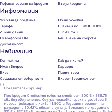
Рефинансиране на кредит
Бързи кредити
Информация
Условия за ползване
Общи условия
Тарифа
Сигнали по ЗЗЛПСПОИН
Лични данни
Бисквитки
Платформа ОРС
Решаване на спорове
Достъпност
Навигация
Контакти
Как да платя?
Имам въпрос
Кариери
Блог
Партньори
Социална отговорност
Благотворителност
Показателен пример:
При кредит Credissimo плюс на стойност
300
€ / 586,75
лв., без обезпечение, без застраховка, срок на договора
3
месеца, фиксирана лихва
41.50%
и Годишен процент на
разходите
50.42%
, общата сума за връщане по кредита е
321 € / 627.82 лв., платима на 3 равни месечни вноски, всяка