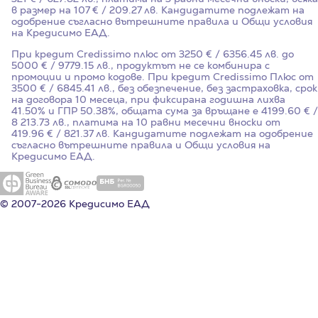
в размер на 107 € / 209.27 лв. Кандидатите подлежат на
одобрение съгласно вътрешните правила и Общи условия
на Кредисимо ЕАД.
При кредит Credissimo плюс от 3250 € / 6356.45 лв. до
5000 € / 9779.15 лв., продуктът не се комбинира с
промоции и промо кодове. При кредит Credissimo Плюс от
3500 € / 6845.41 лв., без обезпечение, без застраховка, срок
на договора 10 месеца, при фиксирана годишна лихва
41.50%
и ГПР
50.38%
, общата сума за връщане е 4199.60 € /
8 213.73 лв., платима на 10 равни месечни вноски от
419.96 € / 821.37 лв. Кандидатите подлежат на одобрение
съгласно вътрешните правила и Общи условия на
Кредисимо ЕАД.
© 2007-2026 Кредисимо ЕАД