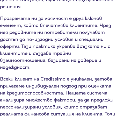
решения.
Програмата ни за лоялност е друг ключов
елемент, който впечатлява клиентите. Чрез
нея редовните ни потребители получават
достъп до по-изгодни условия и специални
оферти. Тази практика укрепва връзката ни с
клиентите и създава трайни
взаимоотношения, базирани на доверие и
надеждност.
Всеки клиент на Credissimo е уникален, затова
прилагаме индивидуален подход при оценката
на кредитоспособността. Нашата система
анализира множество фактори, за да предложи
персонализирани условия, които отразяват
реалната финансова ситуация на клиента. Този