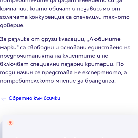
потребителите да дадат мнението си за
компании, които обичат и независимо от
голямата конкуренция са спечелили тяхното
доверие.
За разлика от други класации, „Любимите
марки“ са свободни и основани единствено на
предпочитанията на клиентите и не
включват специални пазарни критерии. По
този начин се представя не експертното, а
потребителското мнение за брандинга.
Обратно към всички
Прочети още