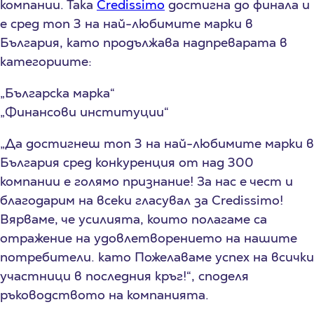
компании. Така
Credissimo
достигна до финала и
е сред топ 3 на най-любимите марки в
България, като продължава надпреварата в
категориите:
„Българска марка“
„Финансови институции“
„Да достигнеш топ 3 на най-любимите марки в
България сред конкуренция от над 300
компании е голямо признание! За нас е чест и
благодарим на всеки гласувал за Credissimo!
Вярваме, че усилията, които полагаме са
отражение на удовлетворението на нашите
потребители. като Пожелаваме успех на всички
участници в последния кръг!“, споделя
ръководството на компанията.