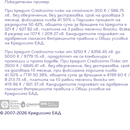
Показателен пример:
При кредит Credissimo плюс на стойност
300
€ / 586,75
лв., без обезпечение, без застраховка, срок на договора
3
месеца, фиксирана лихва
41.50%
и Годишен процент на
разходите
50.42%
, общата сума за връщане по кредита е
321 € / 627.82 лв., платима на 3 равни месечни вноски, всяка
в размер на 107 € / 209.27 лв. Кандидатите подлежат на
одобрение съгласно вътрешните правила и Общи условия
на Кредисимо ЕАД.
При кредит Credissimo плюс от 3250 € / 6356.45 лв. до
5000 € / 9779.15 лв., продуктът не се комбинира с
промоции и промо кодове. При кредит Credissimo Плюс от
3500 € / 6845.41 лв., без обезпечение, без застраховка, срок
на договора 10 месеца, при фиксирана годишна лихва
41.50%
и ГПР
50.38%
, общата сума за връщане е 4199.60 € /
8 213.73 лв., платима на 10 равни месечни вноски от
419.96 € / 821.37 лв. Кандидатите подлежат на одобрение
съгласно вътрешните правила и Общи условия на
Кредисимо ЕАД.
© 2007-2026 Кредисимо ЕАД