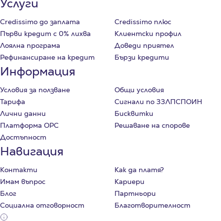
Услуги
Credissimo до заплата
Credissimo плюс
Първи кредит с 0% лихва
Клиентски профил
Лоялна програма
Доведи приятел
Рефинансиране на кредит
Бързи кредити
Информация
Условия за ползване
Общи условия
Тарифа
Сигнали по ЗЗЛПСПОИН
Лични данни
Бисквитки
Платформа ОРС
Решаване на спорове
Достъпност
Навигация
Контакти
Как да платя?
Имам въпрос
Кариери
Блог
Партньори
Социална отговорност
Благотворителност