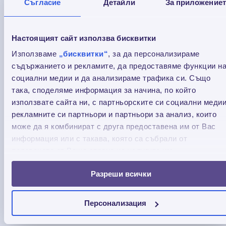
Съгласие
Детайли
За приложение
Настоящият сайт използва бисквитки
Използваме
„бисквитки“
, за да персонализираме
съдържанието и рекламите, да предоставяме функции н
социални медии и да анализираме трафика си. Също
така, споделяме информация за начина, по който
използвате сайта ни, с партньорските си социални медии
рекламните си партньори и партньори за анализ, които
може да я комбинират с друга предоставена им от Вас
информация или с такава, която са събрали от
ползването от Ваша страна на услугите им.
Услугите на Credissimo вече са достъпни в
мрежата на Български пощи
Разреши всички
Достъп до услугите на Кредисимо в мрежата
Персонализация
на Български пощи