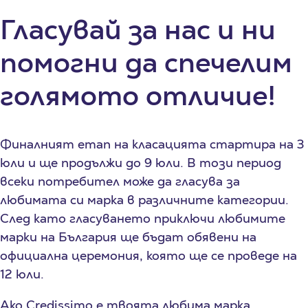
Гласувай за нас и ни
помогни да спечелим
голямото отличие!
Финалният етап на класацията стартира на 3
юли и ще продължи до 9 юли. В този период
всеки потребител може да гласува за
любимата си марка в различните категории.
След като гласуването приключи любимите
марки на България ще бъдат обявени на
официална церемония, която ще се проведе на
12 юли.
Ако Credissimo е твоята любима марка,