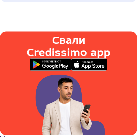
Свали
Credissimo app