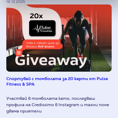
16.12.2025
Спортувай с томболата за 20 карти от Pulse
Fitness & SPA
Участвай в томболата като, последваш
профила на Credissimo в Instagram и тагни поне
двама приятели