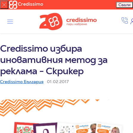
Credissimo
Свали
Credissimo избира
иновативния метод за
реклама - Скрикер
Credissimo България
01.02.2017