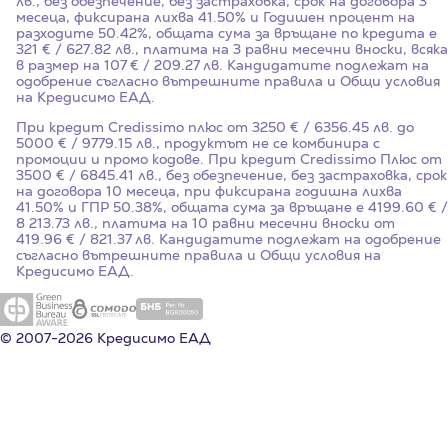
лв., без обезпечение, без застраховка, срок на договора
3
месеца, фиксирана лихва
41.50%
и Годишен процент на
разходите
50.42%
, общата сума за връщане по кредита е
321 € / 627.82 лв., платима на 3 равни месечни вноски, всяка
в размер на 107 € / 209.27 лв. Кандидатите подлежат на
одобрение съгласно вътрешните правила и Общи условия
на Кредисимо ЕАД.
При кредит Credissimo плюс от 3250 € / 6356.45 лв. до
5000 € / 9779.15 лв., продуктът не се комбинира с
промоции и промо кодове. При кредит Credissimo Плюс от
3500 € / 6845.41 лв., без обезпечение, без застраховка, срок
на договора 10 месеца, при фиксирана годишна лихва
41.50%
и ГПР
50.38%
, общата сума за връщане е 4199.60 € /
8 213.73 лв., платима на 10 равни месечни вноски от
419.96 € / 821.37 лв. Кандидатите подлежат на одобрение
съгласно вътрешните правила и Общи условия на
Кредисимо ЕАД.
© 2007-2026 Кредисимо ЕАД