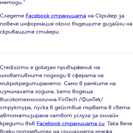
методи.”
Следете
Facebook страницата
на Скрикер за
повече информация около бъдещите дизайни на
скриващите стикери.
Credissimo е доказан привърженик на
иновативните подходи в сферата на
микрокредитирането. Само в рамките на
изминалата година, като водеща
високотехнологична FinTech /ФинТек/
структура, пуска в действие първата в света
автоматизирана чатбот услуга за онлайн
кредити във
Facebook страницата си
. Така вече
всеки потребител на социалната мрежа