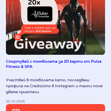
Спортувай с томболата за 20 карти от Pulse
Fitness & SPA
Участвай в томболата като, последваш
профила на Credissimo в Instagram и тагни поне
двама приятели
30.10.2025