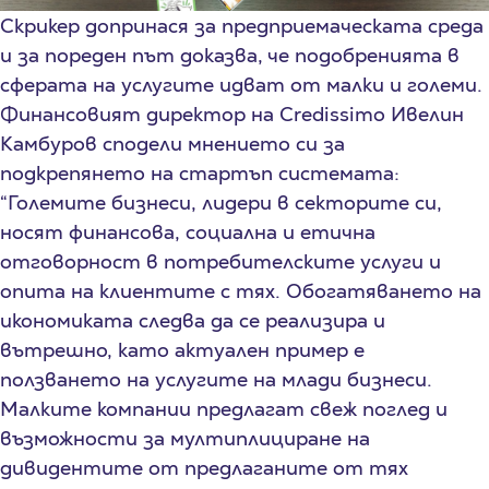
Скрикер допринася за предприемаческата среда
и за пореден път доказва, че подобренията в
сферата на услугите идват от малки и големи.
Финансовият директор на Credissimo Ивелин
Камбуров сподели мнението си за
подкрепянето на стартъп системата:
“Големите бизнеси, лидери в секторите си,
носят финансова, социална и етична
отговорност в потребителските услуги и
опита на клиентите с тях. Обогатяването на
икономиката следва да се реализира и
вътрешно, като актуален пример е
ползването на услугите на млади бизнеси.
Малките компании предлагат свеж поглед и
възможности за мултиплициране на
дивидентите от предлаганите от тях