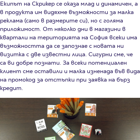
Eкипът на Скрикер се оказа млад и динамичен, а
в продукта им видяхме възможности за малка
реклама (само в размерите си), но с голяма
приложимост. От няколко дни в магазини в
квартали на територията на София всеки има
възможността да се запознае с новата ни
визитка с две известни лица. Сигурни сме, че
са ви добре познати. За всеки потенциален
клиент сме оставили и малка изненада във вида
на промокод за отстъпки при заявка на бърз
кредит.