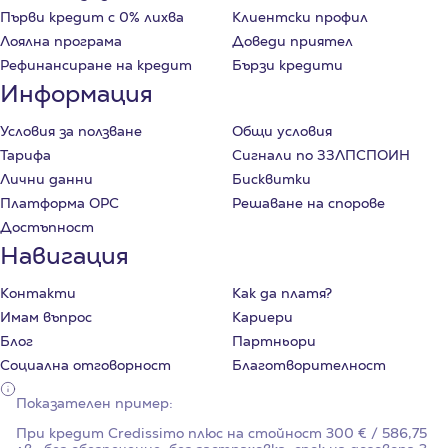
Първи кредит с 0% лихва
Клиентски профил
Лоялна програма
Доведи приятел
Рефинансиране на кредит
Бързи кредити
Информация
Условия за ползване
Общи условия
Тарифа
Сигнали по ЗЗЛПСПОИН
Лични данни
Бисквитки
Платформа ОРС
Решаване на спорове
Достъпност
Навигация
Контакти
Как да платя?
Имам въпрос
Кариери
Блог
Партньори
Социална отговорност
Благотворителност
Показателен пример:
При кредит Credissimo плюс на стойност
300
€ / 586,75