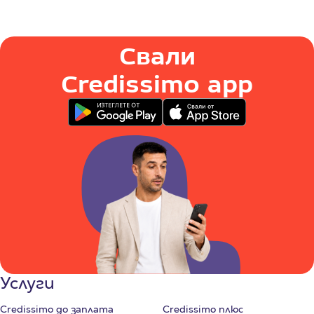
Свали
Credissimo app
Услуги
Credissimo до заплата
Credissimo плюс