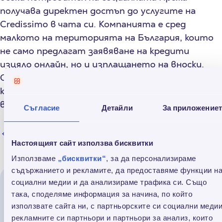
получава директен достъп до услугите на
Credissimo в чата си. Компанията е сред
малкото на територията на България, които
не само предлагат заявяване на кредити
изцяло онлайн, но и изплащането на вноски.
Credissimo предоставя възможността на
клиентите си и заплащане с карти Visa, освен
вече установените Mastercard и Maestro.
Съгласие
Детайли
За приложение
Обратно към всички
Настоящият сайт използва бисквитки
Използваме
„бисквитки“
, за да персонализираме
съдържанието и рекламите, да предоставяме функции н
социални медии и да анализираме трафика си. Също
Прочети още
така, споделяме информация за начина, по който
използвате сайта ни, с партньорските си социални медии
рекламните си партньори и партньори за анализ, които