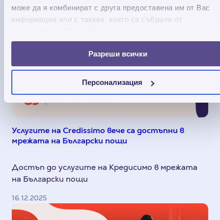
може да я комбинират с друга предоставена им от Вас
информация или с такава, която са събрали от
ползването от Ваша страна на услугите им.
Разреши всички
Персонализация
Услугите на Credissimo вече са достъпни в
мрежата на Български пощи
Достъп до услугите на Кредисимо в мрежата
на Български пощи
16.12.2025