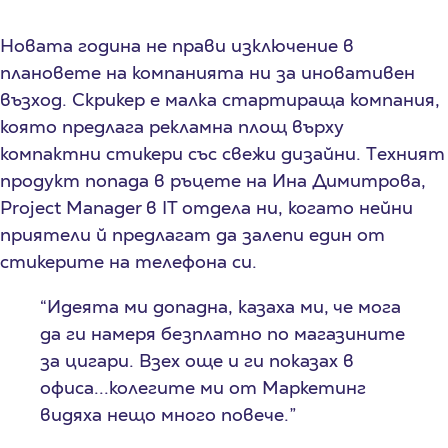
Новата година не прави изключение в
плановете на компанията ни за иновативен
възход. Скрикер е малка стартираща компания,
която предлага рекламна площ върху
компактни стикери със свежи дизайни. Tехният
продукт попада в ръцете на Ина Димитрова,
Project Manager в IT отдела ни, когато нейни
приятели й предлагат да залепи един от
стикерите на телефона си.
“Идеята ми допадна, казаха ми, че мога
да ги намеря безплатно по магазините
за цигари. Взех още и ги показах в
офиса...колегите ми от Маркетинг
видяха нещо много повече.”