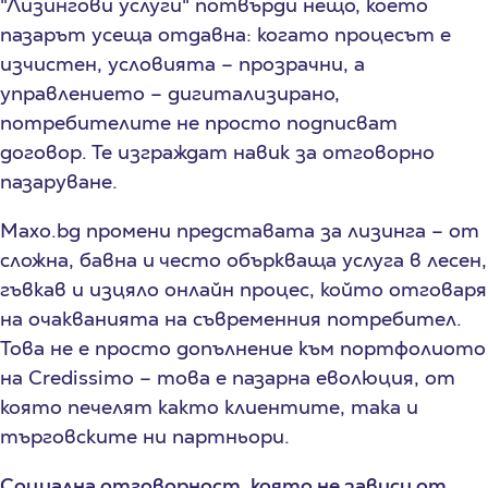
"Лизингови услуги" потвърди нещо, което
пазарът усеща отдавна: когато процесът е
изчистен, условията – прозрачни, а
управлението – дигитализирано,
потребителите не просто подписват
договор. Те изграждат навик за отговорно
пазаруване.
Maxo.bg промени представата за лизинга – от
сложна, бавна и често объркваща услуга в лесен,
гъвкав и изцяло онлайн процес, който отговаря
на очакванията на съвременния потребител.
Това не е просто допълнение към портфолиото
на Credissimo – това е пазарна еволюция, от
която печелят както клиентите, така и
търговските ни партньори.
Социална отговорност, която не зависи от