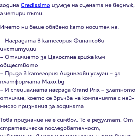
година
Credissimo
излезе на сцената не веднъж,
а четири пъти.
Името ни беше обявено като носител на:
– Наградата в категория
Финансови
институции
– Отличието за
Цялостна грижа към
обществото
– Приза в категория
Лизингови услуги
– за
платформата
Maxo.bg
– И специалната награда
Grand Prix
– златното
отличие, което се връчва на компанията с най-
много признания за годината
Това признание не е символ. То е резултат. От
стратегическа последователност,