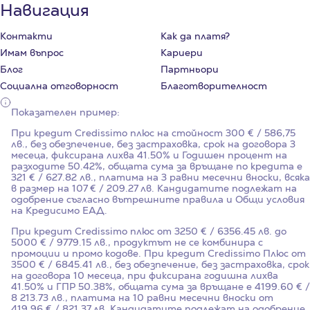
Навигация
Контакти
Как да платя?
Имам въпрос
Кариери
Блог
Партньори
Социална отговорност
Благотворителност
Показателен пример:
При кредит Credissimo плюс на стойност
300
€ / 586,75
лв., без обезпечение, без застраховка, срок на договора
3
месеца, фиксирана лихва
41.50%
и Годишен процент на
разходите
50.42%
, общата сума за връщане по кредита е
321 € / 627.82 лв., платима на 3 равни месечни вноски, всяка
в размер на 107 € / 209.27 лв. Кандидатите подлежат на
одобрение съгласно вътрешните правила и Общи условия
на Кредисимо ЕАД.
При кредит Credissimo плюс от 3250 € / 6356.45 лв. до
5000 € / 9779.15 лв., продуктът не се комбинира с
промоции и промо кодове. При кредит Credissimo Плюс от
3500 € / 6845.41 лв., без обезпечение, без застраховка, срок
на договора 10 месеца, при фиксирана годишна лихва
41.50%
и ГПР
50.38%
, общата сума за връщане е 4199.60 € /
8 213.73 лв., платима на 10 равни месечни вноски от
419.96 € / 821.37 лв. Кандидатите подлежат на одобрение