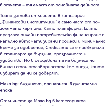
в отчета – тя е част от основната дейност.
Точно затова отличието в категория
„Финансови институции“ е само част от по-
голямата картина. Като платформа, която
предлага онлайн потребителско финансиране с
напълно автоматизирани процеси и минимално
време за одобрение,
Credissimo
се е превърнала
в стандарт за бързина, прозрачност и
удобство. Но в сърцевината на бизнеса ни
винаги стои отговорността към онези, които
избират да ни се доверят.
Maxo.bg: Лизингът, пренаписан в дигитална
епоха
Отличието за
Maxo.bg
в категорията