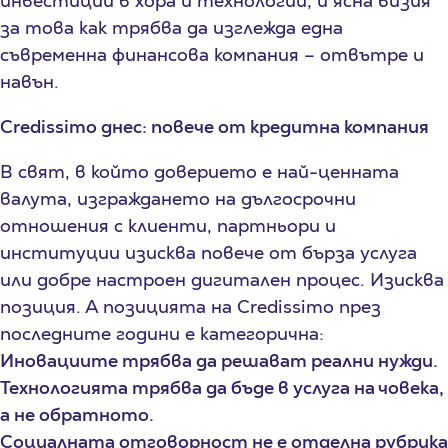
инвестиции в хора и технологии, и ясна визия
за това как трябва да изглежда една
съвременна финансова компания – отвътре и
навън.
Credissimo днес: повече от кредитна компания
В свят, в който доверието е най-ценната
валута, изграждането на дългосрочни
отношения с клиенти, партньори и
институции изисква повече от бърза услуга
или добре настроен дигитален процес. Изисква
позиция. А позицията на Credissimo през
последните години е категорична:
Иновациите трябва да решават реални нужди.
Технологията трябва да бъде в услуга на човека,
а не обратното.
Социалната отговорност не е отделна рубрика