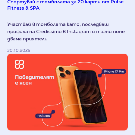
Спортувай с томболата за 20 карти от Pulse
Fitness & SPA
Участвай в томболата като, последваш
профила на Credissimo в Instagram и тагни поне
двама приятели
30.10.2025