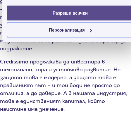
дългосрочен ефект. Уважаваме всяко признание
– не защото ни е нужно одобрение, а защото
Разреши всички
то потвърждава, че сме на път, който има
значение. Но когато една компания бъде
Персонализация
призната в четири различни категории, значи
моделът ѝ не само работи – значи е пример за
подражание.
Credissimo
продължава да инвестира в
технологии, хора и устойчиво развитие. Не
защото това е модерно, а защото това е
правилният път – и той води не просто до
отличия, а до доверие. А в нашата индустрия,
това е единственият капитал, който
наистина има значение.