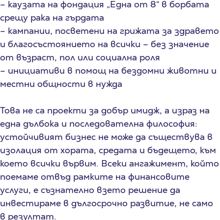
– каузата на фондация „Една от 8“ в борбата
срещу рака на гърдата
– кампании, посветени на грижата за здравето
и благосъстоянието на всички – без значение
от възраст, пол или социална роля
– инициативи в помощ на бездомни животни и
местни общности в нужда
Това не са проекти за добър имидж, а израз на
една дълбока и последователна философия:
устойчивият бизнес не може да съществува в
изолация от хората, средата и бъдещето, към
което всички вървим. Всеки ангажимент, който
поемаме отвъд рамките на финансовите
услуги, е съзнателно взето решение да
инвестираме в дългосрочно развитие, не само
в резултат.