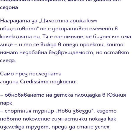
сезона
Наградата за „Цялостна грижа към
обществото“ не е декоративен елемент в
колекцията ни. Тя е напомняне, че бизнесът има
лице – и то се вижда в онези проекти, които
нямат незабавна възвръщаемост, но оставят
следа.
Само през последната
година
Credissimo
подкрепи:
– обновяването на детска площадка в Южния
парк
– спортния турнир „Нови звезди“, където
новото поколение гимнастички показа как
изглежда трудът, преди да стане успех