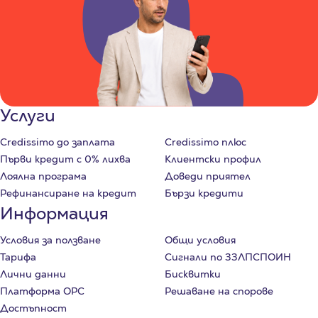
Услуги
Credissimo до заплата
Credissimo плюс
Първи кредит с 0% лихва
Клиентски профил
Лоялна програма
Доведи приятел
Рефинансиране на кредит
Бързи кредити
Информация
Условия за ползване
Общи условия
Тарифа
Сигнали по ЗЗЛПСПОИН
Лични данни
Бисквитки
Платформа ОРС
Решаване на спорове
Достъпност