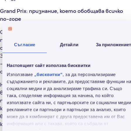
Grand Prix: признание, което обобщава всичко
по-горе
Grand Prix се връчва по преценка на журито и се
присъжда само на компанията с най-много
Съгласие
Детайли
За приложение
отличия или най-впечатляващо представяне.
За Credissimo тази награда е повече от титла
- тя е външна валидация на вътрешна
Настоящият сайт използва бисквитки
стратегия.
Използваме
„бисквитки“
, за да персонализираме
съдържанието и рекламите, да предоставяме функции н
Ние не работим на парче. Всеки нов продукт,
социални медии и да анализираме трафика си. Също
всяка кампания, всяко партньорство е част от
така, споделяме информация за начина, по който
по-голяма система, в която стойността за
използвате сайта ни, с партньорските си социални медии
клиента и стойността за обществото
рекламните си партньори и партньори за анализ, които
вървят ръка за ръка. Всяка награда носи смисъл,
може да я комбинират с друга предоставена им от Вас
когато е присъдена за действия, които имат
информация или с такава, която са събрали от
ползването от Ваша страна на услугите им.