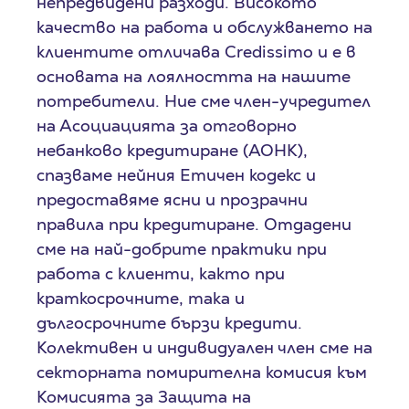
непредвидени разходи. Високото
качество на работа и обслужването на
клиентите отличава Credissimo и е в
основата на лоялността на нашите
потребители. Ние сме член-учредител
на Асоциацията за отговорно
небанково кредитиране (АОНК),
спазваме нейния Етичен кодекс и
предоставяме ясни и прозрачни
правила при кредитиране. Отдадени
сме на най-добрите практики при
работа с клиенти, както при
краткосрочните, така и
дългосрочните бързи кредити.
Колективен и индивидуален член сме на
секторната помирителна комисия към
Комисията за Защита на