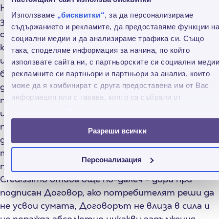
На уеб страницата на Credissimo, кандидатите
Използваме
„бисквитки“
, за да персонализираме
за кредит могат, предварително и на
съдържанието и рекламите, да предоставяме функции н
спокойствие, да се запознаят с Договора за
социални медии и да анализираме трафика си. Също
кредит и Общите условия към него. Така те
така, споделяме информация за начина, по който
имат възможност да се посъветват със свои
използвате сайта ни, с партньорските си социални медии
близки, както и да потърсят експертен съвет,
рекламните си партньори и партньори за анализ, които
може да я комбинират с друга предоставена им от Вас
да симулират различни възможности и да
информация или с такава, която са събрали от
променят решението си. Потребителите ни
ползването от Ваша страна на услугите им.
имат пълната свобода да решават дали да
подпишат или не Договора за кредит. Те могат
Разреши всички
да се откажат от сключването му без от
това да произтекат каквито и да било
Персонализация
последствия за тях. Важно е да се отбележи, че
Credissimo отива още по-далеч - дори при
подписан Договор, ако потребителят реши да
не усвои сумата, Договорът не влиза в сила и
не поражда абсолютно никакви задължения.