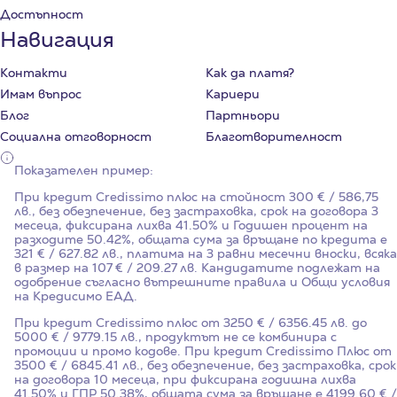
Достъпност
Навигация
Контакти
Как да платя?
Имам въпрос
Кариери
Блог
Партньори
Социална отговорност
Благотворителност
Показателен пример:
При кредит Credissimo плюс на стойност
300
€ / 586,75
лв., без обезпечение, без застраховка, срок на договора
3
месеца, фиксирана лихва
41.50%
и Годишен процент на
разходите
50.42%
, общата сума за връщане по кредита е
321 € / 627.82 лв., платима на 3 равни месечни вноски, всяка
в размер на 107 € / 209.27 лв. Кандидатите подлежат на
одобрение съгласно вътрешните правила и Общи условия
на Кредисимо ЕАД.
При кредит Credissimo плюс от 3250 € / 6356.45 лв. до
5000 € / 9779.15 лв., продуктът не се комбинира с
промоции и промо кодове. При кредит Credissimo Плюс от
3500 € / 6845.41 лв., без обезпечение, без застраховка, срок
на договора 10 месеца, при фиксирана годишна лихва
41.50%
и ГПР
50.38%
, общата сума за връщане е 4199.60 € /