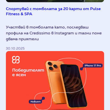
Спортувай с томболата за 20 карти от Pulse
Fitness & SPA
Участвай в томболата като, последваш
профила на Credissimo в Instagram и тагни поне
двама приятели
30.10.2025