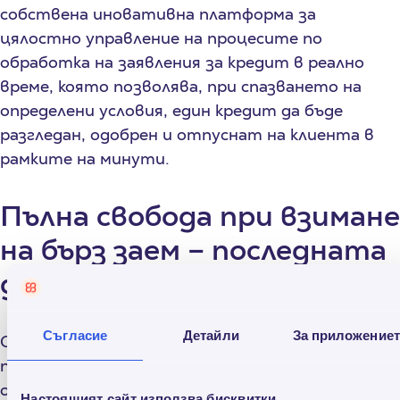
собствена иновативна платформа за
цялостно управление на процесите по
обработка на заявления за кредит в реално
време, която позволява, при спазването на
определени условия, един кредит да бъде
разгледан, одобрен и отпуснат на клиента в
рамките на минути.
Пълна свобода при взимане
на бърз заем – последната
дума винаги е твоя
Съгласие
Детайли
За приложение
Credissimo спечели доверието на
потребителите, като им даде последната и
окончателна дума при взимането на кредит.
Настоящият сайт използва бисквитки