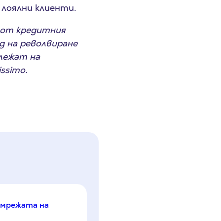
 лоялни клиенти.
т от кредитния
д на револвиране
длежат на
ssimo.
в мрежата на