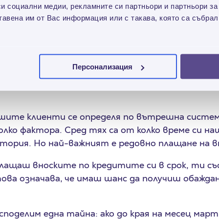
си социални медии, рекламните си партньори и партньори за
тавена им от Вас информация или с такава, която са събрал
иш нищо специално. Единственото условие да 
лоялен клиент на Credissimo. Ако изберем теб, 
а те уведоми.
Персонализация
ти са лоялни?
шите клиенти се определя по вътрешна система
лко фактора. Сред тях са от колко време си на
тория. Но най-важният е редовно плащане на 
 плащаш вноските по кредитите си в срок, ти съ
това означава, че имаш шанс да получиш обаждан
споделим една тайна: ако до края на месец март 