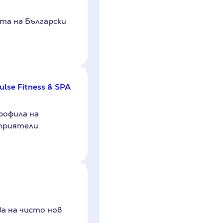
та на Български
lse Fitness & SPA
рофила на
 приятели
а на чисто нов