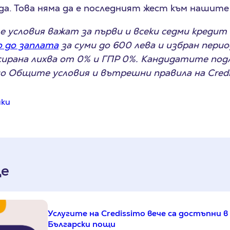
жда. Това няма да е последният жест към нашите
 условия важат за първи и всеки седми креди
o до заплата
за суми до 600 лева и избран перио
ксирана лихва от 0% и ГПР 0%. Кандидатите по
но Общите условия и вътрешни правила на Credi
чки
е
Услугите на Credissimo вече са достъпни 
Български пощи