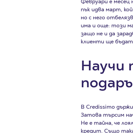
Февруари е месец 
пък идва март, ко
но с него отбеляз
има и още: този м
защо не и да зара
клиенти ще бъдат 
Научи 
подаръ
В Credissimo държи
Затова търсим нач
Не е тайна, че ло
кредит. Също така 