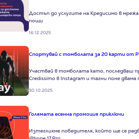
Достъп до услугите на Кредисимо в мрежа
пощи
16.12.2025
Спортувай с томболата за 20 карти от Pu
Участвай в томболата като, последваш п
Credissimo в Instagram и тагни поне двама
30.10.2025
Голямата есенна промоция приключи
Изтеглихме победителя, който ще се радв
iPhone 17 Pro