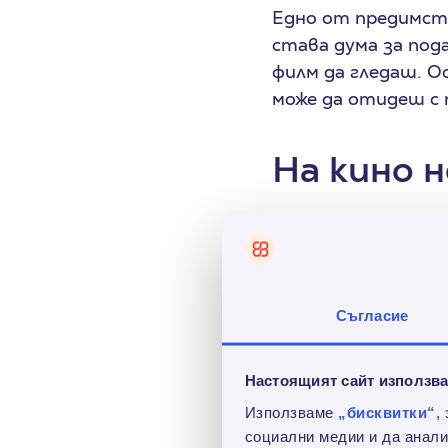
Едно от предимств
става дума за под
филм да гледаш. Ос
може да отидеш с 
На кино н
Знаем, че филмът 
Можеш да вземеш о
прожекцията. Реш
Съгласие
приятелка, майка, 
кино...
Настоящият сайт използва
Как мога 
Използваме
„бисквитки“
,
социални медии и да анали