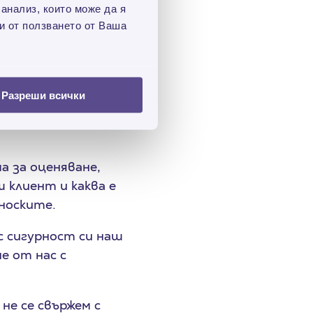
 анализ, които може да я
и от ползването от Ваша
си един от стоте
наш служител ще се
Разреши всички
 за оценяване,
ш клиент и каква е
вноските.
с сигурност си наш
е от нас с
не се свържем с