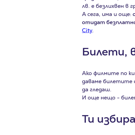
лв. е безлихвен в 
А сега, има и още:
отидат безплатно
City
.
Билети, в
Ако филмите по ки
даваме билетите с
да гледаш.
И още нещо - бил
Ти избир