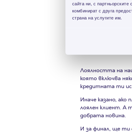
сайта ни, с партньорските 
комбинират с друга предос
Не трябва да прав
страна на услугите им.
печеливши е да си 
свърже с теб, за д
Кои клиен
Лоялността на на
която включва няко
кредитната ти ис
Иначе казано, ако
лоялен клиент. А 
добрата новина.
И за финал, ще ти 