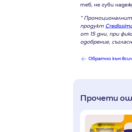
теб, не губи наде
* Промоционалните
продукт
Credissim
от 15 дни, при фи
одобрение, съглас
Обратно към вси
Прочети ощ