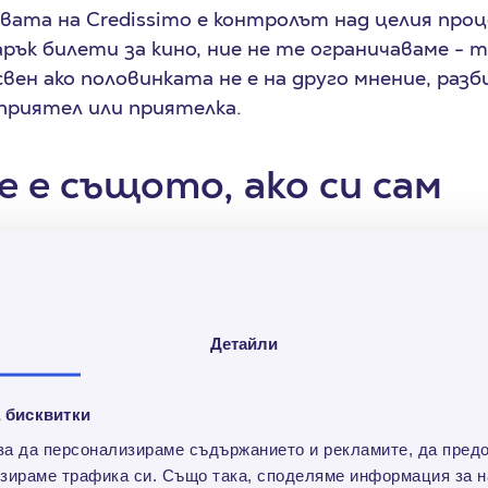
ата на Credissimo е контролът над целия проц
арък билети за кино, ние не те ограничаваме - 
вен ако половинката не е на друго мнение, разб
приятел или приятелка.
е е същото, ако си сам
е по-приятен в подходяща компания, затова би
ще някой с теб, за да има с кого да споделиш 
ението е твое - любимият или любимата, прия
Детайли
леля… А защо не баба или дядо - кой знае от кога
 бисквитки
да спечеля билети?
 за да персонализираме съдържанието и рекламите, да пред
зираме трафика си. Също така, споделяме информация за на