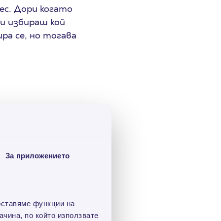
ес. Дори когато
ти избираш кой
ира се, но тогава
летите са два!
емоцията от
тел или
За приложението
 не са ходили на
оставяме функции на
чина, по който използвате