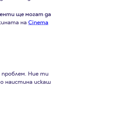
иенти ще могат да
 кината на
Cinema
 проблем. Ние ти
то наистина искаш