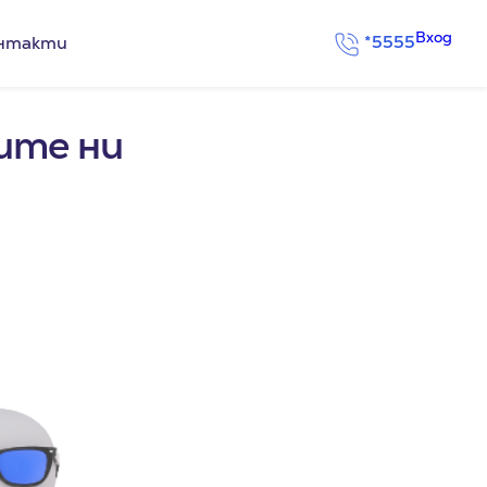
Вход
*5555
нтакти
ите ни