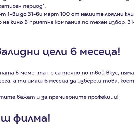
гратисен период*.
от
1-ви до 31-ви март 100 от нашите лоялни кл
 на кино
в приятна компания по техен избор, в
алидни цели 6 месеца!
ната в момента не са точно по твой вкус, няма
ега, а ти имаш 6 месеца да избереш това, кое
етите важат и за премиерните прожекции!
аш филма!