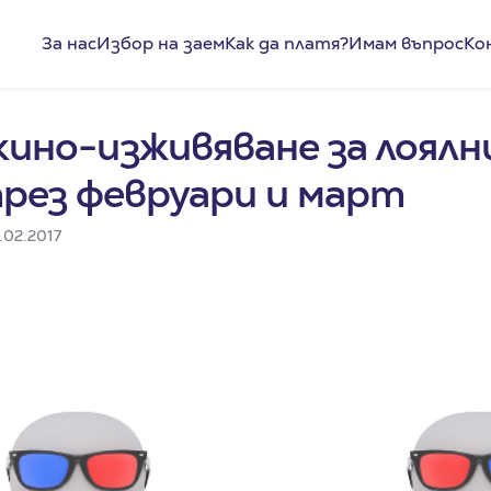
За нас
Избор на заем
Как да платя?
Имам въпрос
Ко
кино-изживяване за лоялн
рез февруари и март
.02.2017