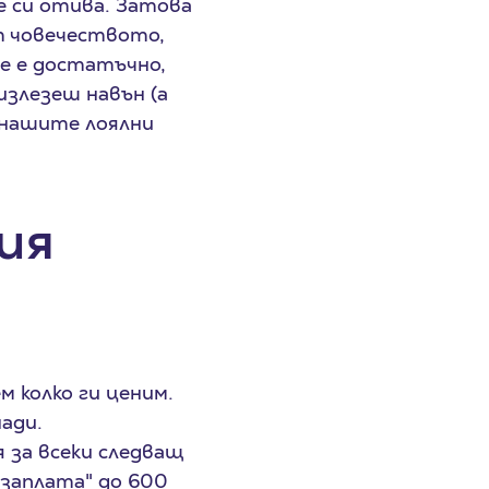
е си отива. Затова
от човечеството,
не е достатъчно,
излезеш навън (а
ц нашите лоялни
ия
м колко ги ценим.
нади.
 за всеки следващ
о заплата" до 600