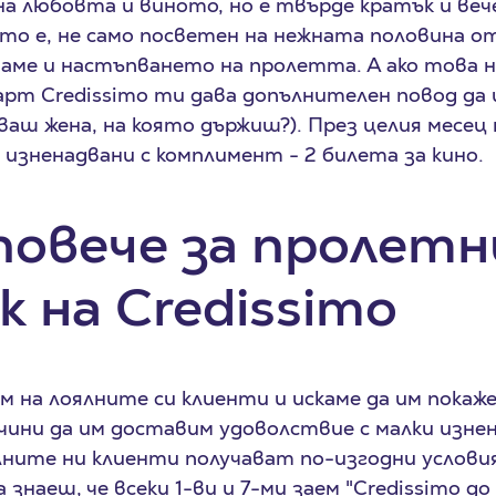
на любовта и виното, но е твърде кратък и веч
йто е, не само посветен на нежната половина 
ваме и настъпването на пролетта. А ако това 
арт Credissimo ти дава допълнителен повод да 
дваш жена, на която държиш?). През целия месе
изненадвани с комплимент - 2 билета за кино.
повече за пролетн
к на Credissimo
м на лоялните си клиенти и искаме да им покаже
ини да им доставим удоволствие с малки изне
ялните ни клиенти получават по-изгодни условия
знаеш, че всеки 1-ви и 7-ми заем "Credissimo д