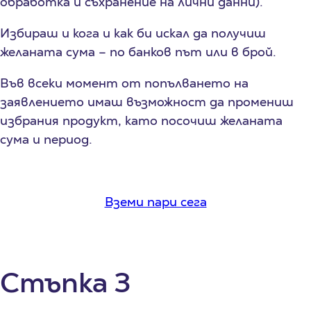
обработка и съхранение на лични данни).
Избираш и кога и как би искал да получиш
желаната сума – по банков път или в брой.
Във всеки момент от попълването на
заявлението имаш възможност да промениш
избрания продукт, като посочиш желаната
сума и период.
Вземи пари сега
Стъпка 3