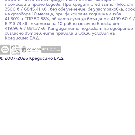
промоции и промо кодове. При кредит Credissimo Плюс от
3500 € / 6845.41 лв., без обезпечение, без застраховка, срок
на договора 10 месеца, при фиксирана годишна лихва
41.50%
и ГПР
50.38%
, общата сума за връщане е 4199.60 € /
8 213.73 лв., платима на 10 равни месечни вноски от
419.96 € / 821.37 лв. Кандидатите подлежат на одобрение
съгласно вътрешните правила и Общи условия на
Кредисимо ЕАД.
© 2007-2026 Кредисимо ЕАД