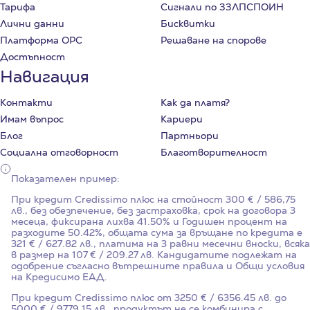
Тарифа
Сигнали по ЗЗЛПСПОИН
Лични данни
Бисквитки
Платформа ОРС
Решаване на спорове
Достъпност
Навигация
Контакти
Как да платя?
Имам въпрос
Кариери
Блог
Партньори
Социална отговорност
Благотворителност
Показателен пример:
При кредит Credissimo плюс на стойност
300
€ / 586,75
лв., без обезпечение, без застраховка, срок на договора
3
месеца, фиксирана лихва
41.50%
и Годишен процент на
разходите
50.42%
, общата сума за връщане по кредита е
321 € / 627.82 лв., платима на 3 равни месечни вноски, всяка
в размер на 107 € / 209.27 лв. Кандидатите подлежат на
одобрение съгласно вътрешните правила и Общи условия
на Кредисимо ЕАД.
При кредит Credissimo плюс от 3250 € / 6356.45 лв. до
5000 € / 9779.15 лв., продуктът не се комбинира с