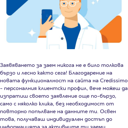
Заявяването за заем никога не е било толкова
бързо и лесно както сега! Благодарение на
новата функционалност на сайта нa Credissimo
- персоналния клиентски профил, вече можеш да
изпратиш своето заявление още по-бързо,
само с няколко клика, без необходимост от
повторно попълване на данните ти. Освен
това, получаваш индивидуален достъп до
информацията за активните ти заеми,