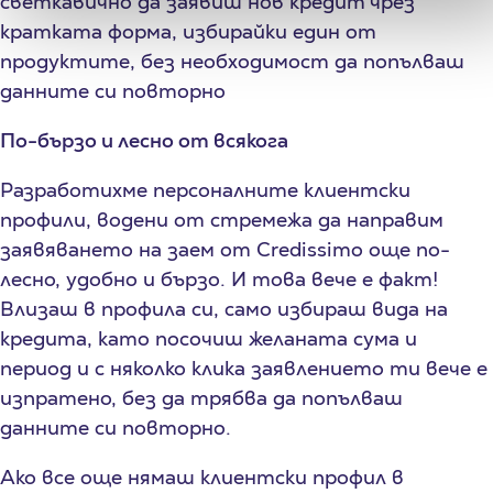
светкавично да заявиш нов кредит чрез
кратката форма, избирайки един от
продуктите, без необходимост да попълваш
данните си повторно
По-бързо и лесно от всякога
Разработихме персоналните клиентски
профили, водени от стремежа да направим
заявяването на заем от Credissimo още по-
лесно, удобно и бързо. И това вече е факт!
Влизаш в профила си, само избираш вида на
кредита, като посочиш желаната сума и
период и с няколко клика заявлението ти вече е
изпратено, без да трябва да попълваш
данните си повторно.
Ако все още нямаш клиентски профил в