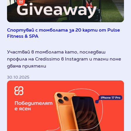
Спортувай с томболата за 20 карти от Pulse
Fitness & SPA
Участвай в томболата като, последваш
профила на Credissimo в Instagram и тагни поне
двама приятели
30.10.2025