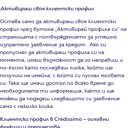
Активираш своя клиентски профил
Остава само да активираш своя клиентски
профил чрез бутона „Активирай профила си“ на
страницата с потвърждението за успешно
изпратено заявление за кредит. Ако си
пропуснал да активираш профила си на
момента, имаш възможност да го направиш и
по-късно като последваш линка, който ще
получиш на имейла, с който си пуснал молбата
си. Така ще имаш достъп по всяко време до
необходимата ти информация, както и ще
можеш да подадеш следващото си заявление
само с няколко клика.
Клиентски профил в Credissimo – основни
функции и предимства