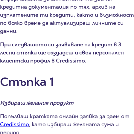
кредитна документация по тях, архив на
изплатените ти кредити, както и възможност
по всяко време да актуализираш личните си
данни.
При следващото си заявяване на кредит в 3
лесни стъпки ще създадеш и своя персонален
клиентски профил в Credissimo.
Стъпка 1
Избираш желания продукт
Попълваш кратката онлайн заявка за заем от
Credissimo
, като избираш желаната сума и
период.