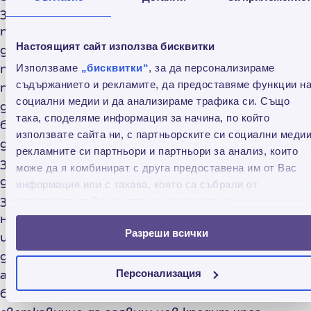
заявената сума, периода на изплащане,
падежните дати на вноските
Настоящият сайт използва бисквитки
да прегледаш цялата кредитна документация
по активния ти кредит - договора за кредит,
Използваме
„бисквитки“
, за да персонализираме
съдържанието и рекламите, да предоставяме функции н
погасителния план и СЕФ
социални медии и да анализираме трафика си. Също
да заявиш смяна на падежна дата
така, споделяме информация за начина, по който
бързо и лесно да редактираш личните си данни
използвате сайта ни, с партньорските си социални медии
да видиш историята на погасените от теб
рекламните си партньори и партньори за анализ, които
заеми
може да я комбинират с друга предоставена им от Вас
да получаваш известия – за успешно подадено
информация или с такава, която са събрали от
заявление за кредит, при одобрение или
ползването от Ваша страна на услугите им.
неодобрение, при промяна на лични данни, при
Разреши всички
изплатен кредит и т.н.
да бъдеш информиран по всяко време за всички
активни промоции, игри, томболи и други
Персонализация
бонуси за лоялни клиенти