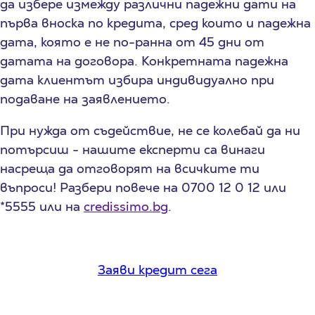
да избере измежду различни падежни дати на
първа вноска по кредита, сред които и падежна
дата, която е не по-ранна от 45 дни от
датата на договора. Конкретната падежна
дата клиентът избира индивидуално при
подаване на заявлението.
При нужда от съдействие, не се колебай да ни
потърсиш - нашите експерти са винаги
насреща да отговорят на всичките ти
въпроси! Разбери повече на 0700 12 0 12 или
*5555 или на
credissimo.bg
.
Заяви кредит сега