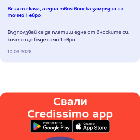
Всичко скача, а една твоя вноска замръзна на
точно 1 евро
Възползвай се да платиш една от вноските си,
която ще бъде само 1 евро.
10.03.2026
Свали
Credissimo app