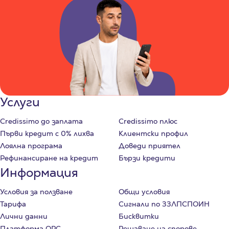
Услуги
Credissimo до заплата
Credissimo плюс
Първи кредит с 0% лихва
Клиентски профил
Лоялна програма
Доведи приятел
Рефинансиране на кредит
Бързи кредити
Информация
Условия за ползване
Общи условия
Тарифа
Сигнали по ЗЗЛПСПОИН
Лични данни
Бисквитки
Платформа ОРС
Решаване на спорове