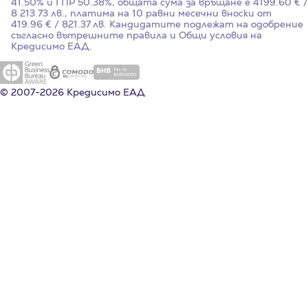
41.50%
и ГПР
50.38%
, общата сума за връщане е 4199.60 € /
8 213.73 лв., платима на 10 равни месечни вноски от
419.96 € / 821.37 лв. Кандидатите подлежат на одобрение
съгласно вътрешните правила и Общи условия на
Кредисимо ЕАД.
© 2007-2026 Кредисимо ЕАД