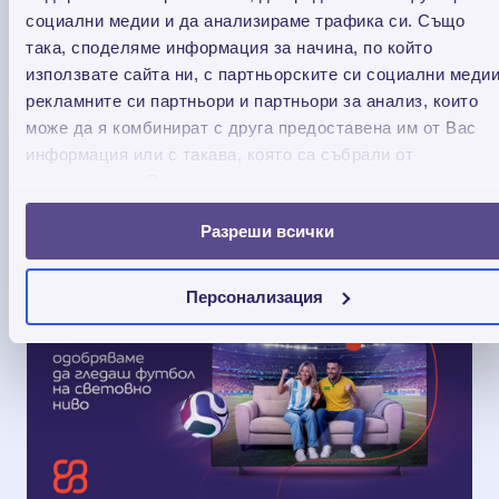
социални медии и да анализираме трафика си. Също
така, споделяме информация за начина, по който
Отстъпка до 35% за кредит Credissimo Плюс -
използвате сайта ни, с партньорските си социални медии
само в приложението
рекламните си партньори и партньори за анализ, които
може да я комбинират с друга предоставена им от Вас
Вземи отстъпка до 35% за кредит Credissimo
информация или с такава, която са събрали от
Плюс само в приложението на Credissimo.
ползването от Ваша страна на услугите им.
16.07.2026
Разреши всички
Персонализация