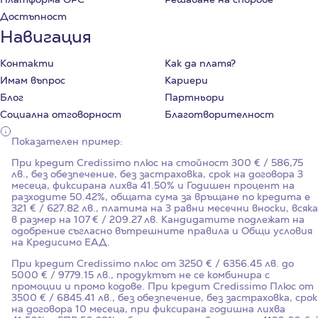
Достъпност
Навигация
Контакти
Как да платя?
Имам въпрос
Кариери
Блог
Партньори
Социална отговорност
Благотворителност
Показателен пример:
При кредит Credissimo плюс на стойност
300
€ / 586,75
лв., без обезпечение, без застраховка, срок на договора
3
месеца, фиксирана лихва
41.50%
и Годишен процент на
разходите
50.42%
, общата сума за връщане по кредита е
321 € / 627.82 лв., платима на 3 равни месечни вноски, всяка
в размер на 107 € / 209.27 лв. Кандидатите подлежат на
одобрение съгласно вътрешните правила и Общи условия
на Кредисимо ЕАД.
При кредит Credissimo плюс от 3250 € / 6356.45 лв. до
5000 € / 9779.15 лв., продуктът не се комбинира с
промоции и промо кодове. При кредит Credissimo Плюс от
3500 € / 6845.41 лв., без обезпечение, без застраховка, срок
на договора 10 месеца, при фиксирана годишна лихва