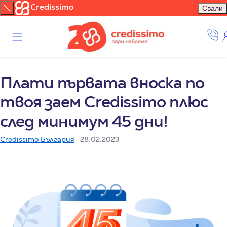
Credissimo
Свали
Плати първата вноска по
твоя заем Credissimo плюс
след минимум 45 дни!
Credissimo България
28.02.2023