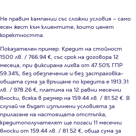
​Не правим кампании със сложни условия – само
ясен жест към клиентите, които ценят
коректността.
Показателен пример: Кредит на стойност
1500 лв. / 766.94 €, със срок на договора 12
месеца, при фиксирана лихва от 47.50% ГПР
59.34%, без обезпечение и без застраховка-
общата сума за връщане по кредита е 1913.31
лв. / 978.26 €, платима на 12 равни месечни
вноски, всяка в размер на 159.44 лв. / 81.52 €. В
случай че бъдат изпълнени условията за
прилагане на настоящата отстъпка,
кредитополучателят ще погаси 11 месечни
вноски от 159.44 лв. / 81.52 €, обща сума за