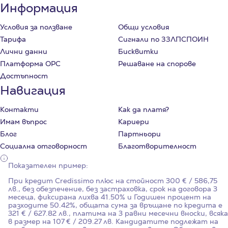
Информация
Условия за ползване
Общи условия
Тарифа
Сигнали по ЗЗЛПСПОИН
Лични данни
Бисквитки
Платформа ОРС
Решаване на спорове
Достъпност
Навигация
Контакти
Как да платя?
Имам въпрос
Кариери
Блог
Партньори
Социална отговорност
Благотворителност
Показателен пример:
При кредит Credissimo плюс на стойност
300
€ / 586,75
лв., без обезпечение, без застраховка, срок на договора
3
месеца, фиксирана лихва
41.50%
и Годишен процент на
разходите
50.42%
, общата сума за връщане по кредита е
321 € / 627.82 лв., платима на 3 равни месечни вноски, всяка
в размер на 107 € / 209.27 лв. Кандидатите подлежат на