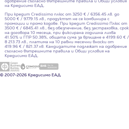
одобрение съгласно вътрешните правила и Общи условия
на Кредисимо ЕАД.
При кредит Credissimo плюс от 3250 € / 6356.45 лв. до
5000 € / 9779.15 лв., продуктът не се комбинира с
промоции и промо кодове. При кредит Credissimo Плюс от
3500 € / 6845.41 лв., без обезпечение, без застраховка, срок
на договора 10 месеца, при фиксирана годишна лихва
41.50%
и ГПР
50.38%
, общата сума за връщане е 4199.60 € /
8 213.73 лв., платима на 10 равни месечни вноски от
419.96 € / 821.37 лв. Кандидатите подлежат на одобрение
съгласно вътрешните правила и Общи условия на
Кредисимо ЕАД.
© 2007-2026 Кредисимо ЕАД