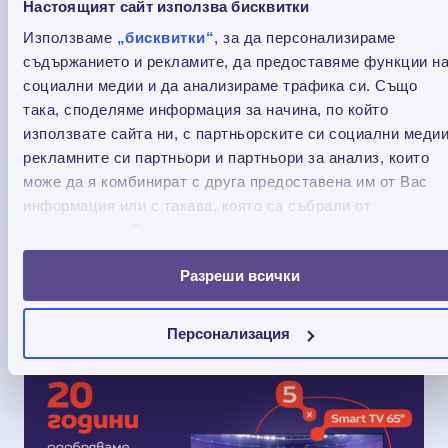
Настоящият сайт използва бисквитки
Използваме
„бисквитки“
, за да персонализираме
съдържанието и рекламите, да предоставяме функции н
социални медии и да анализираме трафика си. Също
така, споделяме информация за начина, по който
използвате сайта ни, с партньорските си социални медии
рекламните си партньори и партньори за анализ, които
може да я комбинират с друга предоставена им от Вас
Отстъпка до 35% за кредит Credissimo Плюс -
информация или с такава, която са събрали от
само в приложението
ползването от Ваша страна на услугите им.
Вземи отстъпка до 35% за кредит Credissimo
Разреши всички
Плюс само в приложението на Credissimo.
16.07.2026
Персонализация