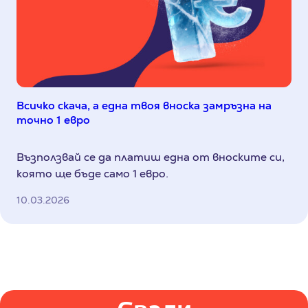
Всичко скача, а една твоя вноска замръзна на
точно 1 евро
Възползвай се да платиш една от вноските си,
която ще бъде само 1 евро.
10.03.2026