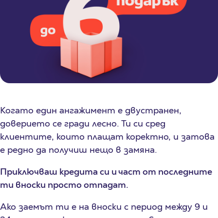
Когато един ангажимент е двустранен,
доверието се гради лесно. Ти си сред
клиентите, които плащат коректно, и затова
е редно да получиш нещо в замяна.
Приключваш кредита си и част от последните
ти вноски просто отпадат.
Ако заемът ти е на вноски с период между 9 и