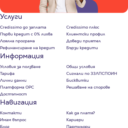
Услуги
Credissimo до заплата
Credissimo плюс
Първи кредит с 0% лихва
Клиентски профил
Лоялна програма
Доведи приятел
Рефинансиране на кредит
Бързи кредити
Информация
Условия за ползване
Общи условия
Тарифа
Сигнали по ЗЗЛПСПОИН
Лични данни
Бисквитки
Платформа ОРС
Решаване на спорове
Достъпност
Навигация
Контакти
Как да платя?
Имам въпрос
Кариери
Блог
Партньори