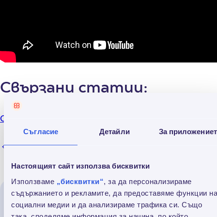
Свързани статии:
Credissimo инвестира в децата на България
Съгласие
Детайли
За приложение
Обратно към всички
Настоящият сайт използва бисквитки
Използваме
„бисквитки“
, за да персонализираме
съдържанието и рекламите, да предоставяме функции н
Прочети още
социални медии и да анализираме трафика си. Също
така, споделяме информация за начина, по който