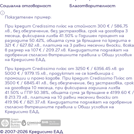
Социална отговорност
Благотворителност
Показателен пример:
При кредит Credissimo плюс на стойност
300
€ / 586,75
лв., без обезпечение, без застраховка, срок на договора
3
месеца, фиксирана лихва
41.50%
и Годишен процент на
разходите
50.42%
, общата сума за връщане по кредита е
321 € / 627.82 лв., платима на 3 равни месечни вноски, всяка
в размер на 107 € / 209.27 лв. Кандидатите подлежат на
одобрение съгласно вътрешните правила и Общи условия
на Кредисимо ЕАД.
При кредит Credissimo плюс от 3250 € / 6356.45 лв. до
5000 € / 9779.15 лв., продуктът не се комбинира с
промоции и промо кодове. При кредит Credissimo Плюс от
3500 € / 6845.41 лв., без обезпечение, без застраховка, срок
на договора 10 месеца, при фиксирана годишна лихва
41.50%
и ГПР
50.38%
, общата сума за връщане е 4199.60 € /
8 213.73 лв., платима на 10 равни месечни вноски от
419.96 € / 821.37 лв. Кандидатите подлежат на одобрение
съгласно вътрешните правила и Общи условия на
Кредисимо ЕАД.
© 2007-2026 Кредисимо ЕАД