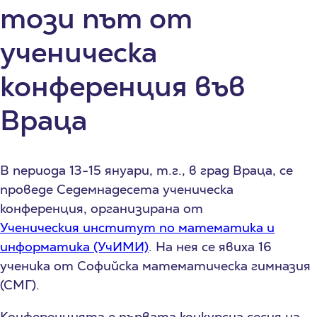
този път от
ученическа
конференция във
Враца
В периода 13-15 януари, т.г., в град Враца, се
проведе Седемнадесета ученическа
конференция, организирана от
Ученическия институт по математика и
информатика (УчИМИ)
. На нея се явиха 16
ученика от Софийска математическа гимназия
(СМГ).
Конференцията е първата конкурсна сесия на