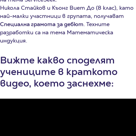
Никола Стайков и Къонг Виет До (8 клас), като
най-малки участници в групата, получават
Специална грамота за дебют
. Техните
разработки са на тема Математическа
индукция.
Вижте какво споделят
учениците в краткото
видео, което заснехме: