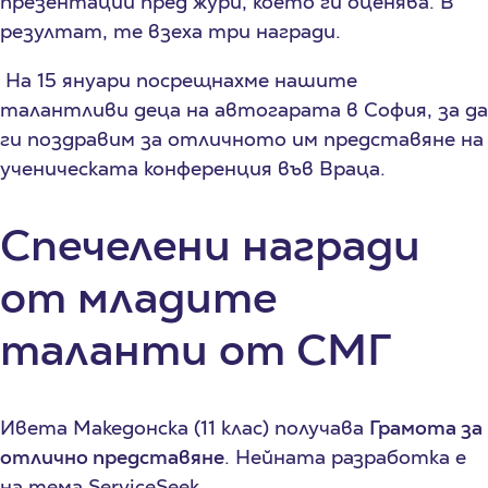
презентации пред жури, което ги оценява. В
резултат, те взеха три награди.
На 15 януари посрещнахме нашите
талантливи деца на автогарата в София, за да
ги поздравим за отличното им представяне на
ученическата конференция във Враца.
Спечелени награди
от младите
таланти от СМГ
Ивета Македонска (11 клас) получава
Грамота за
отлично представяне
. Нейната разработка е
на тема ServiceSeek.