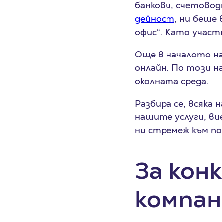
банкови, счетовод
дейност
, ни беше
офис“. Като участн
Още в началото на
онлайн. По този н
околната среда.
Разбира се, всяка
нашите услуги, ви
ни стремеж към по
За кон
компан