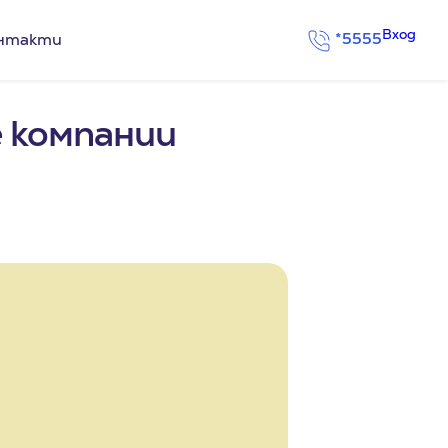
Вход
*5555
нтакти
е компании