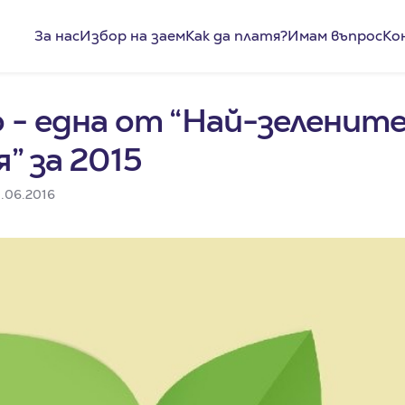
За нас
Избор на заем
Как да платя?
Имам въпрос
Ко
o - една от “Най-зеленит
” за 2015
.06.2016