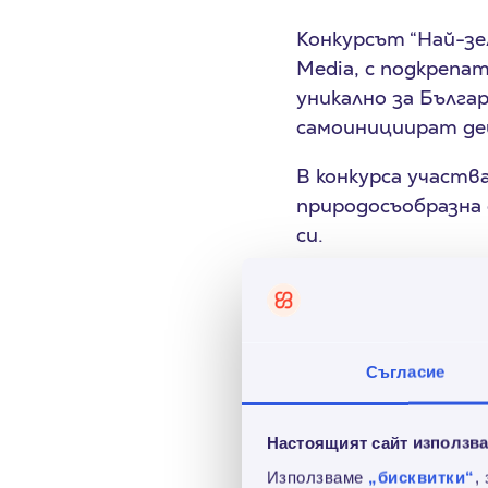
Конкурсът “Най-зе
Media, с подкрепа
уникално за Бълга
самоинициират дей
В конкурса участв
природосъобразна 
си.
Оценката на компа
комплексни критер
практики и развив
околната среда. Н
Съгласие
подбрана, конкрет
компанията в посо
Настоящият сайт използва
Научете повече з
Използваме
„бисквитки“
,