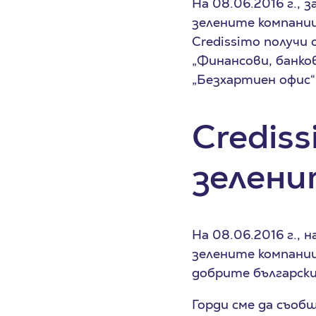
На 08.06.2016 г.,
зелените компании
Credissimo получи
„Финансови, банков
„Безхартиен офис“
Credis
зелени
На 08.06.2016 г., 
зелените компании
добрите български
Горди сме да съоб