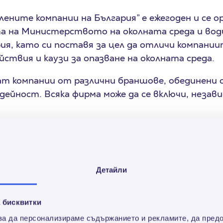
лените компании на България” е ежегоден и се о
та на Министерството на околната среда и во
рия, като си поставя за цел да отличи компании
ствия и каузи за опазване на околната среда.
ат компании от различни браншове, обединени 
дейност. Всяка фирма може да се включи, незав
ниите се извършва от независимо жури, което 
ии, базирани на въвеждането и популяризиране
ане на стопанска дейност с отговорност към 
аградите и специалните отличия се присъждат 
Детайли
на и актуална информация за практиките и по
ка екологична стопанска дейност.
 бисквитки
а
конкурса „Най-зелените компании на България“ 
 за да персонализираме съдържанието и рекламите, да пред