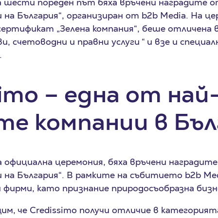
 за шести пореден път бяха връчени наградите о
 на България“, организиран от b2b Media. На ц
 сертификат „Зелена компания“, беше отличена 
и, счетоводни и правни услуги “ и взе и специа
.
simо – една от най
те компании в Бъл
на официална церемония, бяха връчени наградите
 на България“. В рамките на събитието b2b Me
 фирми, като признание природосъобразна бизн
щим, че Credissimo получи отличие в категорият