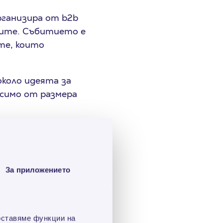
рганизира от b2b
дите. Събитието е
те, които
около идеята за
исимо от размера
ги оценява според
то на добри
природата и
на база строго
За приложението
литиката на
на b2b Media тук »
оставяме функции на