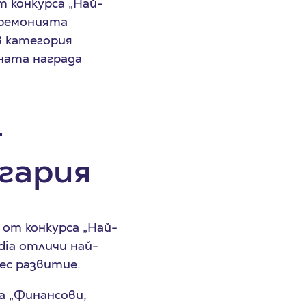
т конкурса „Най-
еремонията
в категория
лната награда
-
гария
 от конкурса „Най-
dia отличи най-
ес развитие.
а „Финансови,