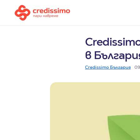
Credissim
в България
Credissimo България
09