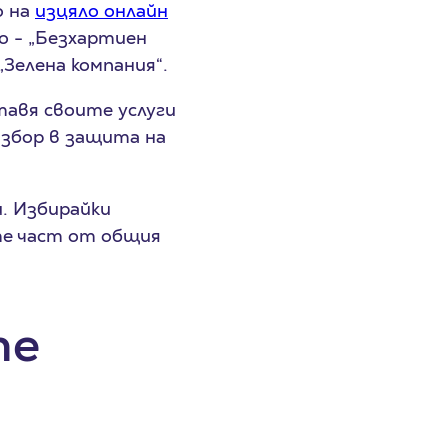
о на
изцяло онлайн
о - „Безхартиен
„Зелена компания“.
тавя своите услуги
избор в защита на
и. Избирайки
те част от общия
те