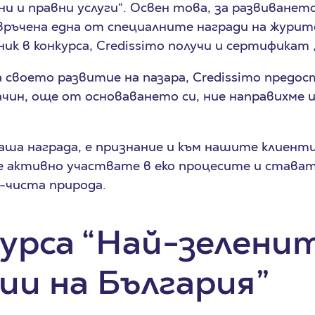
ни и правни услуги“. Освен това, за развиванет
 връчена една от специалните награди на журит
ик в конкурса, Credissimo получи и сертификат 
 своето развитие на пазара, Credissimo предос
ачин, още от основаването си, ние направихме 
 наша награда, е признание и към нашите клиент
е активно участвате в еко процесите и става
-чиста природа.
курса “Най-зелени
ии на България”