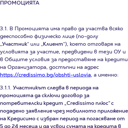
ПРОМОЦИЯТА
3.1. В Промоцията има право да участва всяко
дееспособно физическо лице (по-долу
„
Участник
“ или „
Клиент
“), което отговаря на
условията за участие, предвидени в тези ОУ и
в Общите условия за предоставяне на кредити
на Организатора, достъпни на адрес
https://credissimo.bg/obshti-uslovia
, а именно:
3.1.1.
Участникът следва в периода на
промоцията да сключи договор за
потребителски кредит „Credissimo плюс“ с
подадено заявление чрез мобилното приложение
на Кредисимо с избран период на погасяване от
5 до 24 месеца и да усвои сумата на кредита в