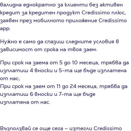
валидна еднократно за клиенти без активен
кредит за кредитен продукт Credissimo плюс,
заявен през мобилното приложение Credissimo
app.
Нужно е само да спазиш следните условия в
зависимост от срока на твоя заем:
При срок на заема от 5 до 10 месеца, трябва да
изплатиш 4 вноски и 5-та ще бъде изплатена
от нас;
При срок на заем от 11 до 24 месеца, трябва да
изплатиш 6 вноски и 7-та ще бъде
изплатена от нас.
Възползвай се още сега – изтегли Credissimo