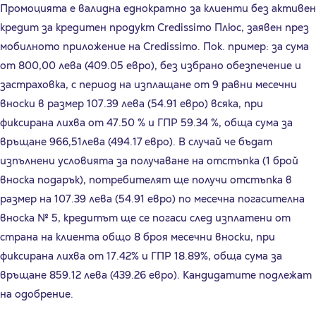
Промоцията е валидна еднократно за клиенти без активен
кредит за кредитен продукт Credissimo Плюс, заявен през
мобилното приложение на Credissimo. Пок. пример: за сума
от 800,00 лева (409.05 евро), без избрано обезпечение и
застраховка, с период на изплащане от 9 равни месечни
вноски в размер 107.39 лева (54.91 евро) всяка, при
фиксирана лихва от 47.50 % и ГПР 59.34 %, обща сума за
връщане 966,51лева (494.17 евро). В случай че бъдат
изпълнени условията за получаване на отстъпка (1 брой
вноска подарък), потребителят ще получи отстъпка в
размер на 107.39 лева (54.91 евро) по месечна погасителна
вноска № 5, кредитът ще се погаси след изплатени от
страна на клиента общо 8 броя месечни вноски, при
фиксирана лихва от 17.42% и ГПР 18.89%, обща сума за
връщане 859.12 лева (439.26 евро). Кандидатите подлежат
на одобрение.