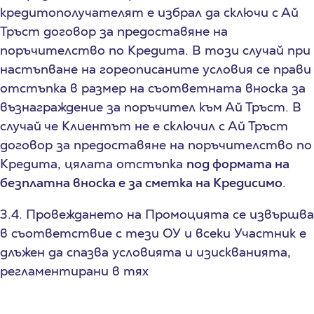
кредитополучателят е избрал да сключи с Ай
Тръст договор за предоставяне на
поръчителство по Кредита. В този случай при
настъпване на гореописаните условия се прави
отстъпка в размер на съответната вноска за
възнаграждение за поръчител към Ай Тръст. В
случай че Клиентът не е сключил с Ай Тръст
договор за предоставяне на поръчителство по
Кредита, цялата отстъпка
под формата на
безплатна вноска е за сметка на Кредисимо.
3.4. Провеждането на Промоцията се извършва
в съответствие с тези ОУ и всеки Участник е
длъжен да спазва условията и изискванията,
регламентирани в тях