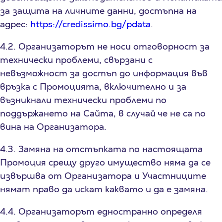
за защита на личните данни, достъпна на
адрес:
https://credissimo.bg/pdata
.
4.2. Организаторът не носи отговорност за
технически проблеми, свързани с
невъзможност за достъп до информация във
връзка с Промоцията, включително и за
възникнали технически проблеми по
поддържането на Сайта, в случай че не са по
вина на Организатора.
4.3. Замяна на отстъпката по настоящата
Промоция срещу друго имущество няма да се
извършва от Организатора и Участниците
нямат право да искат каквато и да е замяна.
4.4.
Организаторът едностранно определя