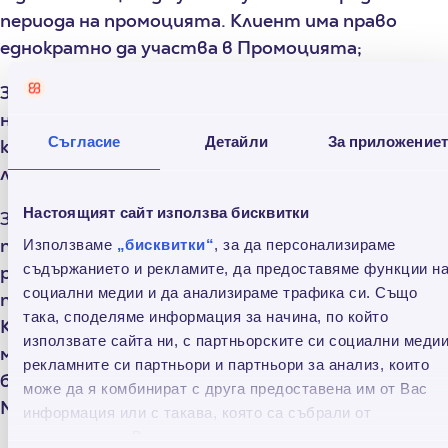
периода на промоцията. Клиент има право
еднократно да участва в Промоцията;
3.1.2. Клиентът следва да не допуска просрочие
на погасителна вноска по-голямо от 30
Съгласие
Детайли
За приложение
календарни дни и със сума по-голяма от 10,00
лева/5,11 евро;
Настоящият сайт използва бисквитки
3.1.3.
Ако договорът за кредит е със срок за
погасяване между 5 до 10 месеца, отстъпката в
Използваме
„бисквитки“
, за да персонализираме
съдържанието и рекламите, да предоставяме функции н
размер на една безплатна вноска е месечна
социални медии и да анализираме трафика си. Също
погасителна вноска №5 по Кредита, ако
така, споделяме информация за начина, по който
Кредитът е със срок за погасяване между 11 и 24
използвате сайта ни, с партньорските си социални медии
месеца, отстъпката в размер на една
рекламните си партньори и партньори за анализ, които
безплатна вноска е месечна погасителна вноска
може да я комбинират с друга предоставена им от Вас
№7 по Кредита.;
информация или с такава, която са събрали от
ползването от Ваша страна на услугите им.