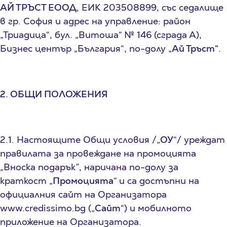
АЙ ТРЪСТ ЕООД
, ЕИК 203508899, със седалище
в гр. София и адрес на управление: район
„Триадица“, бул. „Витоша“ № 146 (сграда А),
Бизнес център „България“, по-долу „
Ай Тръст“
.
2. ОБЩИ ПОЛОЖЕНИЯ
2.1. Настоящите Общи условия /„
ОУ
“/ уреждат
правилата за провеждане на промоцията
„Вноска подарък”, наричана по-долу за
краткост „
Промоцията
“ и са достъпни на
официалния сайт на Организатора
www.credissimo.bg („
Сайт
“) и мобилното
приложение на Организатора.