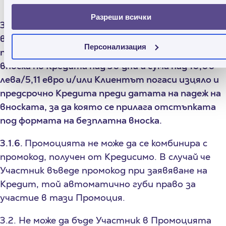
Разреши всички
3.1.5. Отстъпката под формата на безплатна
вноска по Промоцията не е валидна и няма да се
Персонализация
прилага, ако Клиентът е допуснал просрочие на
вноска по Кредита над 30 дни и сума над 10,00
лева/5,11 евро и/или Клиентът погаси изцяло и
предсрочно Кредита преди датата на падеж на
вноската, за да която се прилага отстъпката
под формата на безплатна вноска.
3.1.6.
Промоцията не може да се комбинира с
промокод, получен от Кредисимо. В случай че
Участник въведе промокод при заявяване на
Кредит, той автоматично губи право за
участие в тази Промоция.
3.2. Не може да бъде Участник в Промоцията