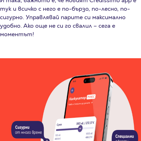
И така, важното е, че новият Credissimo app е
тук и всичко с него е по-бързо, по-лесно, по-
сигурно. Управлявай парите си максимално
удобно. Ако още не си го свалил – сега е
моментът!