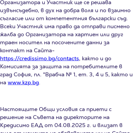
Организатора и Участник ще се решава
извънсъдебно, в дух на добра воля и по взаимно
съгласие или от компетентния български съд.
Всеки Участник има право да отправи писмено
жалба до Организатора на хартиен или друг
траен носител на посочените данни за
контакт на Сайта-
https://credissimo.bg/contacts
, както и до
Комисията за защита на потребителите в
град София, пл. "Врабча № 1, ет. 3, 4 и 5, както и
на
www.kzp.bg
.
Настоящите Общи условия са приети с
решение на Съвета на директорите на
Кредисимо ЕАД от 04.08.2025 г. и влизат в