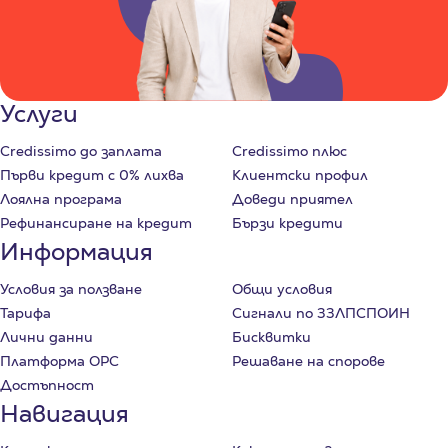
Услуги
Credissimo до заплата
Credissimo плюс
Първи кредит с 0% лихва
Клиентски профил
Лоялна програма
Доведи приятел
Рефинансиране на кредит
Бързи кредити
Информация
Условия за ползване
Общи условия
Тарифа
Сигнали по ЗЗЛПСПОИН
Лични данни
Бисквитки
Платформа ОРС
Решаване на спорове
Достъпност
Навигация