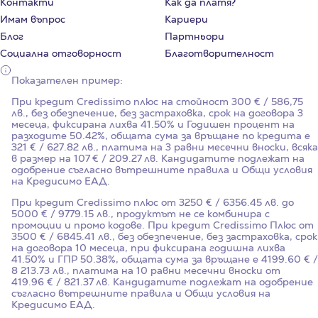
Контакти
Как да платя?
Имам въпрос
Кариери
Блог
Партньори
Социална отговорност
Благотворителност
Показателен пример:
При кредит Credissimo плюс на стойност
300
€ / 586,75
лв., без обезпечение, без застраховка, срок на договора
3
месеца, фиксирана лихва
41.50%
и Годишен процент на
разходите
50.42%
, общата сума за връщане по кредита е
321 € / 627.82 лв., платима на 3 равни месечни вноски, всяка
в размер на 107 € / 209.27 лв. Кандидатите подлежат на
одобрение съгласно вътрешните правила и Общи условия
на Кредисимо ЕАД.
При кредит Credissimo плюс от 3250 € / 6356.45 лв. до
5000 € / 9779.15 лв., продуктът не се комбинира с
промоции и промо кодове. При кредит Credissimo Плюс от
3500 € / 6845.41 лв., без обезпечение, без застраховка, срок
на договора 10 месеца, при фиксирана годишна лихва
41.50%
и ГПР
50.38%
, общата сума за връщане е 4199.60 € /
8 213.73 лв., платима на 10 равни месечни вноски от
419.96 € / 821.37 лв. Кандидатите подлежат на одобрение
съгласно вътрешните правила и Общи условия на
Кредисимо ЕАД.