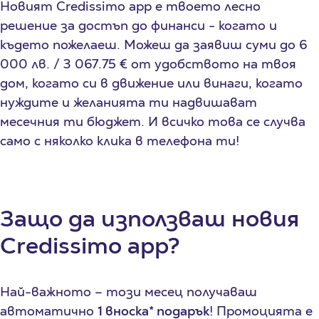
Новият Credissimo app e твоето лесно
решение за достъп до финанси - когато и
където пожелаеш. Можеш да заявиш суми до 6
000 лв. / 3 067.75 € от удобството на твоя
дом, когато си в движение или винаги, когато
нуждите и желанията ти надвишават
месечния ти бюджет. И всичко това се случва
само с няколко клика в телефона ти!
Защо да използваш новия
Credissimo
app
?
Най-важното – този месец получаваш
автоматично
1 вноска* подарък
! Промоцията е