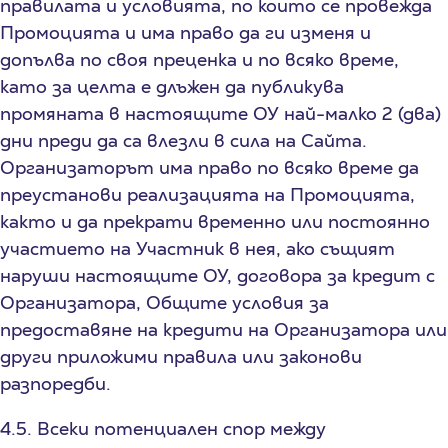
правилата и условията, по които се провежда
Промоцията и има право да ги изменя и
допълва по своя преценка и по всяко време,
като за целта е длъжен да публикува
промяната в настоящите ОУ най-малко 2 (два)
дни преди да са влезли в сила на Сайта.
Организаторът има право по всяко време да
преустанови реализацията на Промоцията,
както и да прекрати временно или постоянно
участието на Участник в нея, ако същият
наруши настоящите ОУ, договора за кредит с
Организатора, Общите условия за
предоставяне на кредити на Организатора или
други приложими правила или законови
разпоредби.
4.5. Всеки потенциален спор между