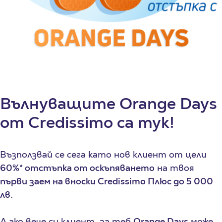
Вълнуващите
Orange Days
от
Credissimo
са тук!
Възползвай се сега като нов клиент от цели
60%* отстъпка от оскъпяването
на твоя
първи заем на вноски Credissimo Плюс до 5 000
лв.
А ако вече си клиент, за теб
Orange Days
може