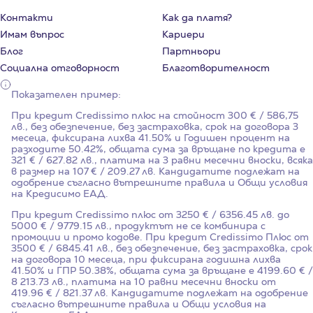
Контакти
Как да платя?
Имам въпрос
Кариери
Блог
Партньори
Социална отговорност
Благотворителност
Показателен пример:
При кредит Credissimo плюс на стойност
300
€ / 586,75
лв., без обезпечение, без застраховка, срок на договора
3
месеца, фиксирана лихва
41.50%
и Годишен процент на
разходите
50.42%
, общата сума за връщане по кредита е
321 € / 627.82 лв., платима на 3 равни месечни вноски, всяка
в размер на 107 € / 209.27 лв. Кандидатите подлежат на
одобрение съгласно вътрешните правила и Общи условия
на Кредисимо ЕАД.
При кредит Credissimo плюс от 3250 € / 6356.45 лв. до
5000 € / 9779.15 лв., продуктът не се комбинира с
промоции и промо кодове. При кредит Credissimo Плюс от
3500 € / 6845.41 лв., без обезпечение, без застраховка, срок
на договора 10 месеца, при фиксирана годишна лихва
41.50%
и ГПР
50.38%
, общата сума за връщане е 4199.60 € /
8 213.73 лв., платима на 10 равни месечни вноски от
419.96 € / 821.37 лв. Кандидатите подлежат на одобрение
съгласно вътрешните правила и Общи условия на