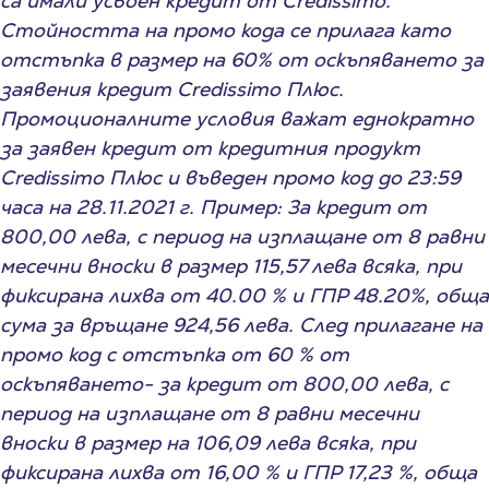
са имали усвоен кредит от Credissimo.
Стойността на промо кода се прилага като
отстъпка в размер на 60% от оскъпяването за
заявения кредит Credissimo Плюс.
Промоционалните условия важат еднократно
за заявен кредит от кредитния продукт
Credissimo Плюс и въведен промо код до 23:59
часа на 28.11.2021 г. Пример: За кредит от
800,00 лева, с период на изплащане от 8 равни
месечни вноски в размер 115,57 лева всяка, при
фиксирана лихва от 40.00 % и ГПР 48.20%, обща
сума за връщане 924,56 лева. След прилагане на
промо код с отстъпка от 60 % от
оскъпяването- за кредит от 800,00 лева, с
период на изплащане от 8 равни месечни
вноски в размер на 106,09 лева всяка, при
фиксирана лихва от 16,00 % и ГПР 17,23 %, обща