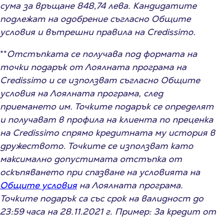
сума за връщане 848,74 лева. Кандидатите
подлежат на одобрение съгласно Общите
условия и вътрешни правила на Credissimo.
**
Отстъпката се получава под формата на
точки подарък от Лоялната програма на
Credissimo и се използват съгласно Общите
условия на Лоялната програма, след
приемането им. Точките подарък се определят
и получават в профила на клиента по преценка
на Credissimo спрямо кредитната му история в
дружеството.
Точките
с
е използват като
максимално допустимата отстъпка от
оскъпяването при спазване на условията на
Общите условия
на Лоялната програма.
Точките подарък са със срок на валидност до
23:59 часа на 28.11.2021 г. Пример: За кредит от