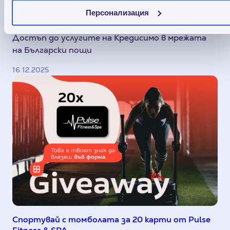
мрежата на Български пощи
Персонализация
Достъп до услугите на Кредисимо в мрежата
на Български пощи
16.12.2025
Спортувай с томболата за 20 карти от Pulse