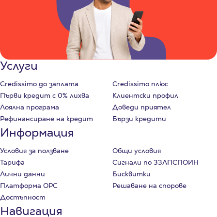
Услуги
Credissimo до заплата
Credissimo плюс
Първи кредит с 0% лихва
Клиентски профил
Лоялна програма
Доведи приятел
Рефинансиране на кредит
Бързи кредити
Информация
Условия за ползване
Общи условия
Тарифа
Сигнали по ЗЗЛПСПОИН
Лични данни
Бисквитки
Платформа ОРС
Решаване на спорове
Достъпност
Навигация