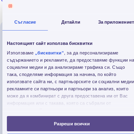
Обратно към всички
Съгласие
Детайли
За приложение
Прочети още
Настоящият сайт използва бисквитки
Използваме
„бисквитки“
, за да персонализираме
съдържанието и рекламите, да предоставяме функции н
социални медии и да анализираме трафика си. Също
така, споделяме информация за начина, по който
използвате сайта ни, с партньорските си социални медии
рекламните си партньори и партньори за анализ, които
може да я комбинират с друга предоставена им от Вас
информация или с такава, която са събрали от
ползването от Ваша страна на услугите им.
Разреши всички
Услугите на Credissimo вече са достъпни в