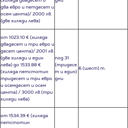
осем цента)/ 2000 лв.
(две хиляди лева)
от 1023.10 € (хиляда
двадесет и три евро и
десет цента)/ 2001 лв.
(две хиляди и един
под 31
лева) до 1533.88 €
(тридесе
6 (шест) т.
(хиляда петстотин
т и един)
тридесет и три евро
дни
и осемдесет и осем
цента) / 3000 лв (три
хиляди лева)
от 1534.39 € (хиляда
петстотин
тридесет и четири
евро и тридесет и