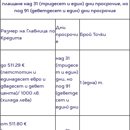
под 91 (деветдесет и един) дни просрочие
Дни
Размер на Главница по
просрочи
Брой Точки
Кредита
е
над 31
до 511.29 €
(тридесе
(петстотин и
т и един)
единадесет евро и
дни, но
1 (една) т.
двадесет и девет
под 91
цента)/ 1000 лв.
(деветде
(хиляда лева)
сет и
един) дни
от 511.80 €
(петстотин и
над 31
единадесет евро и
(тридесе