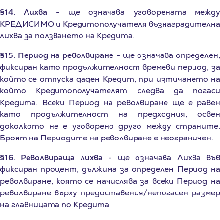
КРЕДИСИМО и Кредитополучателя възнаградителна
лихва за ползването на Кредита.
§15. Период на револвиране
- ще означава определен
фиксиран като продължителност времеви период, за
който се отпуска даден Кредит, при изтичането на
който Кредитополучателят следва да погаси
Кредита. Всеки Период на револвиране ще е равен
като продължителност на предходния, освен
доколкото не е уговорено друго между страните.
Броят на Периодите на револвиране е неограничен.
§16. Револвираща лихва
- ще означава Лихва въ
фиксиран процент, дължима за определен Период на
револвиране, която се начислява за всеки Период на
револвиране върху предоставения/непогасен размер
на главницата по Кредита.
§17. Гратисен период
- ще означава определен