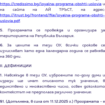
на сайта на АЙ ТРЪСТ, на адрес:
https://itrust.bg/frontend/file/loyalna-programa-obshti-
uslovia.pdf
.
5.
Програмата се провежда и организира за
територията на Република България.
6.
За целите на тези ОУ, всички срокове се
изчисляват като една календарна година се равнява
на 360 дни.
II. ДЕФИНИЦИИ
1.
Навсякъде в тези ОУ, изброените по-долу думи и
изрази ще имат описаното тук значение, в
единствено и множествено число, освен доколкото
контекстът не предполага различно значение:
§1. (Допълнена, в сила от 11.12.2025 г.) Програмата
- 
лоялна програма на КРЕДИСИМО и АЙ ТРЪСТ,