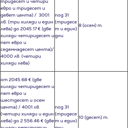
девет цента) / 3001
под 31
лв. (три хиляди и един
(тридесе
8 (осем) т.
лева) до 2045.17 € (две
т и един)
хиляди четиридесет и
дни
пет евро и
седемнадесет цента)/
4000 лв. (четири
хиляди лева)
от 2045.68 € (две
хиляди четиридесет и
пет евро и
шестдесет и осем
цента) / 4001 лв.
под 31
(четири хиляди и един
(тридесе
10 (десет) т.
лева) до 2 556.46 € (две
т и един)
хиляди петстотин
дни
петдесет и шест