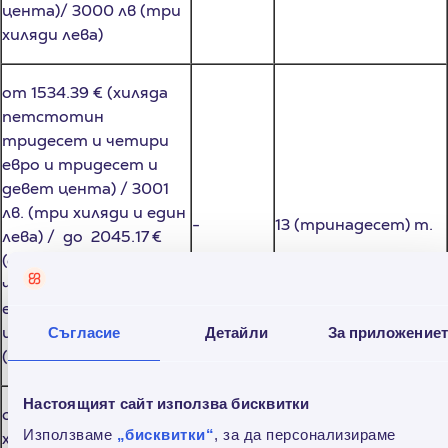
хиляди лева)
от 1534.39 € (хиляда
петстотин
тридесет и четири
евро и тридесет и
девет цента) / 3001
лв. (три хиляди и един
-
13 (тринадесет) т.
лева) / до 2045.17 €
(две хиляди
четиридесет и пет
евро и седемнадесет
цента)/ 4000 лв.
(четири хиляди лева)
Съгласие
Детайли
За приложение
от 2045.68 € (две
Настоящият сайт използва бисквитки
хиляди четиридесет и
пет евро и
Използваме
„бисквитки“
, за да персонализираме