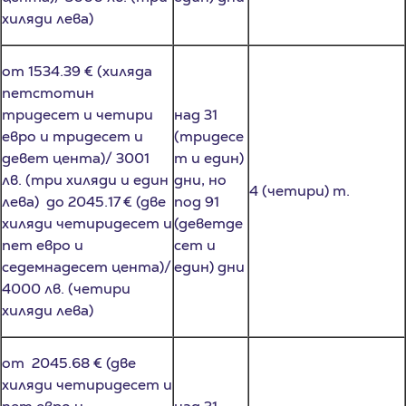
от 1534.39 € (хиляда
петстотин
тридесет и четири
над 31
евро и тридесет и
(тридесе
девет цента)/ 3001
т и един)
лв. (три хиляди и един
дни, но
4 (четири) т.
лева) до 2045.17 € (две
под 91
хиляди четиридесет и
(деветде
пет евро и
сет и
седемнадесет цента)/
един) дни
4000 лв. (четири
хиляди лева)
от 2045.68 € (две
хиляди четиридесет и
пет евро и
над 31
шестдесет и осем
(тридесе