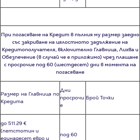
При погасяване на Кредит в пълния му размер заедно
със закриване на цялостното задължение на
Кредитополучателя, включително Главница, Лихва и
Обезпечение (в случай че е приложимо) чрез плащане
с просрочие под 60 (шестдесет) дни в момента на
погасяване
Дни
Размер на Главница по
просрочи
Брой Точки
Кредита
е
до 511.29 €
(петстотин и
под 60
единадесет евро и
(шестдес
10 (десет) т.*
двадесет и девет
ет) дни