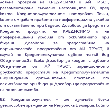
регламентирана съгласно настоящите ОУ, чрез
която Кредитополучателите натрупват Точки,
които им дават правото на преференциални условия
от оскъпяването при бъдещи Договори за кредит по
Кредитни продукти на КРЕДИСИМО и на
преференциални условия от оскъпяването при
бъдещи Договори за предоставяне на
поръчителство, предоставено от АЙ ТРЪСТ, в
случай че Кредитополучател избере такъв вид
Обезпечение.За всеки Договор за кредит с избрано
Обезпечение от АЙ ТРЪСТ, гаранционното
дружество предоставя на Кредитополучателите
индивидуална допълнителна отстъпка от
оскъпяването при бъдещи Договори за предоставяне
на поръчителство.
§2. Кредитополучател
- ще означава всек
дееспособен гражданин на Република България, който
е сключил с КРЕДИСИМО Договор за Кредит и е