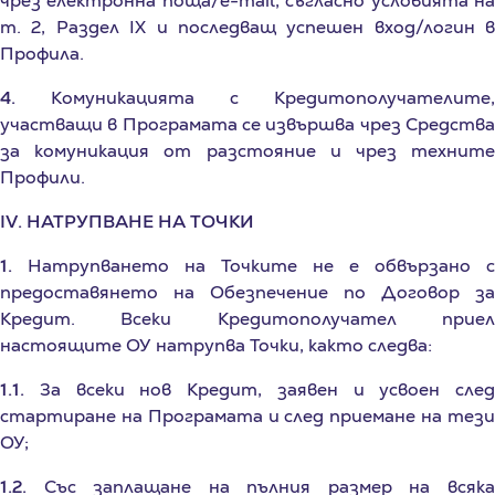
Профила.
4.
Комуникацията с Кредитополучателите,
участващи в Програмата се извършва чрез Средства
за комуникация от разстояние и чрез техните
Профили.
IV. НАТРУПВАНЕ НА ТОЧКИ
1.
Натрупването на Точките не е обвързано с
предоставянето на Обезпечение по Договор за
Кредит. Всеки Кредитополучател приел
настоящите ОУ натрупва Точки, както следва:
1.1.
За всеки нов Кредит, заявен и усвоен след
стартиране на Програмата и след приемане на тези
ОУ;
1.2.
Със заплащане на пълния размер на всяка
Погасителна вноска по Договор за Кредит и Вноска