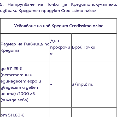
избрали Кредитен продукт Credissimo плюс:
Усвояване на нов Кредит Credissimo плюс
Дни
Размер на Главница по
просрочи
Брой Точки
Кредита
е
до 511.29 €
(петстотин и
единадесет евро и
-
3 (три) т.
двадесет и девет
цента) /1000 лв.
(хиляда лева)
от 511.80 €
(петстотин и