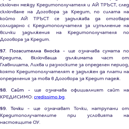
сключване на Договора за Кредит, по силата на
който АЙ ТРЪСТ се задължава да отговаря
солидарно с Кредитополучателя за изпълнение на
всички задължения на Кредитополучателя по
Договора за Кредит.
§7. Погасителна вноска
- ще означава сумата п
Кредита, включваща дължимата част от
Главницата, Лихва и разноските за определен период,
която Кредитополучателят е задължен да плати на
определения за това в Договора за Кредит падеж.
§8. Сайт
- ще означава официалният сайт н
КРЕДИСИМО:
credissimo.bg
.
§9. Точки
- ще означават Точки, натрупани о
Кредитополучателите при условията на
настоящите ОУ.
§10. Профил
- ще означава профил н