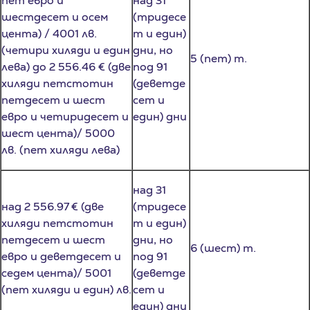
цента) / 4001 лв.
т и един)
(четири хиляди и един
дни, но
5 (пет) т.
лева) до 2 556.46 € (две
под 91
хиляди петстотин
(деветде
петдесет и шест
сет и
евро и четиридесет и
един) дни
шест цента)/ 5000
лв. (пет хиляди лева)
над 31
над 2 556.97 € (две
(тридесе
хиляди петстотин
т и един)
петдесет и шест
дни, но
6 (шест) т.
евро и деветдесет и
под 91
седем цента)/ 5001
(деветде
(пет хиляди и един) лв.
сет и
един) дни