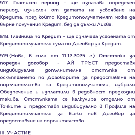
период, изчислен от датата на усвояване на
Кредита, през който Кредитополучателят може да
върне получения Кредит, без да дължи Лихва.
§18. Главница по Кредит
- ще означава усвоената от
Кредитополучателя сума по Договор за Кредит.
§19.(Нова, в сила от 11.12.2025 г.) Отстъпка за
пореден договор-
- АЙ ТРЪСТ предостав
индивидуална допълнителна отстъпка от
оскъпяването по Договорите за предоставяне на
поръчителство на Кредитополучатели, избрали
Обезпечение и изплатили в редовност предходни
такива. Отстъпката се калкулира отделно от
Точките и предоставя индивидуално в Профила на
Кредитополучателя за всеки нов Договор за
предоставяне на поръчителство.
III. УЧАСТИЕ