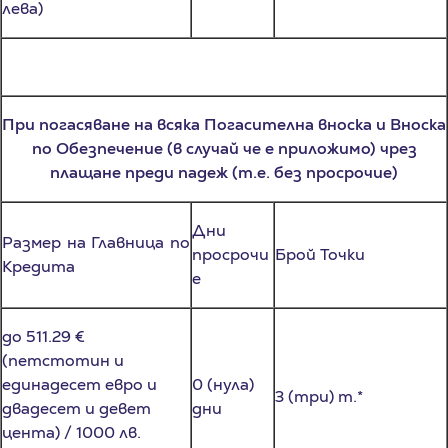
При погасяване на всяка Погасителна вноска и Вноска
по Обезпечение (в случай че е приложимо) чрез
плащане преди падеж (т.е. без просрочие)
Дни
Размер на Главница по
просрочи
Брой Точки
Кредита
е
до 511.29 €
(петстотин и
единадесет евро и
0 (нула)
3 (три) т.*
двадесет и девет
дни
цента) / 1000 лв.
(хиляда лева)