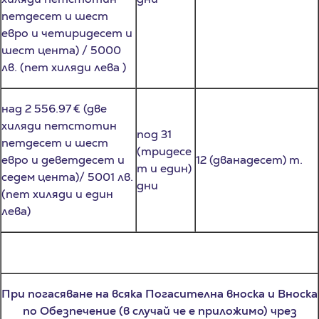
евро и четиридесет и
шест цента) / 5000
лв. (пет хиляди лева )
над 2 556.97 € (две
хиляди петстотин
под 31
петдесет и шест
(тридесе
евро и деветдесет и
12 (дванадесет) т.
т и един)
седем цента)/ 5001 лв.
дни
(пет хиляди и един
лева)
При погасяване на всяка Погасителна вноска и Вноска
по Обезпечение (в случай че е приложимо) чрез
плащане над 31 (тридесет и един) дни просрочие, но