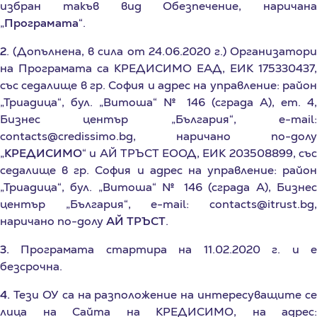
„
Програмата
“.
2
. (Допълнена, в сила от 24.06.2020 г.) Организатори
на Програмата са КРЕДИСИМО ЕАД, ЕИК 175330437,
със седалище в гр. София и адрес на управление: район
„Триадица“, бул. „Витоша“ № 146 (сграда А), ет. 4,
Бизнес център „България“, e-mail:
contacts@credissimo.bg, наричано по-долу
„
КРЕДИСИМО
“ и АЙ ТРЪСТ ЕООД, ЕИК 203508899, със
седалище в гр. София и адрес на управление: район
„Триадица“, бул. „Витоша“ № 146 (сграда А), Бизнес
център „България“, e-mail: contacts@itrust.bg,
наричано по-долу
АЙ ТРЪСТ
.
3.
Програмата стартира на 11.02.2020 г. и е
безсрочна.
4.
Тези ОУ са на разположение на интересуващите се
лица на Сайта на КРЕДИСИМО, на адрес:
https://credissimo.bg/loyalna-programa-obshti-uslovia
и