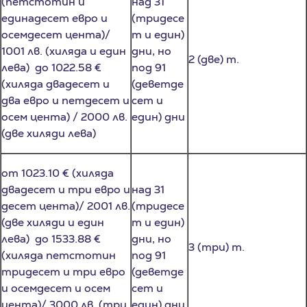
осемдесет цента)/
т и един)
1001 лв. (хиляда и един
дни, но
2 (две) т.
лева) до 1022.58 €
под 91
(хиляда двадесет и
(деветде
два евро и петдесет и
сет и
осем цента) / 2000 лв.
един) дни
(две хиляди лева)
от 1023.10 € (хиляда
двадесет и три евро и
над 31
десет цента)/ 2001 лв.
(тридесе
(две хиляди и един
т и един)
лева) до 1533.88 €
дни, но
3 (три) т.
(хиляда петстотин
под 91
тридесет и три евро
(деветде
и осемдесет и осем
сет и
цента)/ 3000 лв. (три
един) дни
хиляди лева)