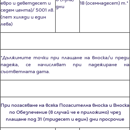
седем цента)/ 5001 лв.
(пет хиляди и един
лева)
*Дължимите точки при плащане на вноска/и преди
падежа, се начисляват при падежиране на
съответната дата.
При погасяване на всяка Погасителна вноска и Вноска
по Обезпечение (в случай че е приложимо) чрез
плащане под 31 (тридесет и един) дни просрочие
Дни