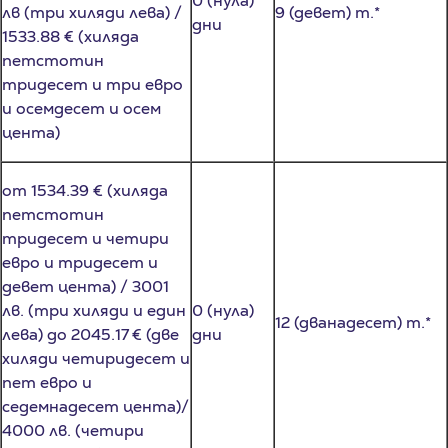
1533.88 € (хиляда
петстотин
тридесет и три евро
и осемдесет и осем
цента)
от 1534.39 € (хиляда
петстотин
тридесет и четири
евро и тридесет и
девет цента) / 3001
лв. (три хиляди и един
0 (нула)
12 (дванадесет) т.*
лева) до 2045.17 € (две
дни
хиляди четиридесет и
пет евро и
седемнадесет цента)/
4000 лв. (четири
хиляди лева)