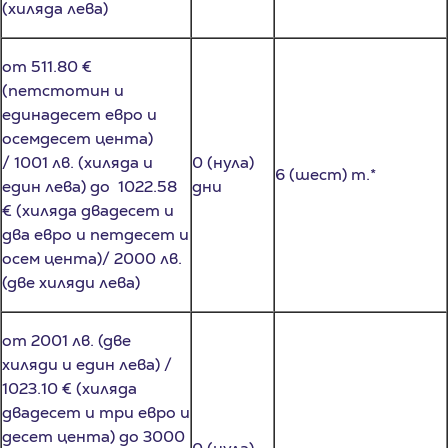
от 511.80 €
(петстотин и
единадесет евро и
осемдесет цента)
/ 1001 лв. (хиляда и
0 (нула)
6 (шест) т.*
един лева) до 1022.58
дни
€ (хиляда двадесет и
два евро и петдесет и
осем цента)/ 2000 лв.
(две хиляди лева)
от 2001 лв. (две
хиляди и един лева) /
1023.10 € (хиляда
двадесет и три евро и
десет цента) до 3000
0 (нула)
лв (три хиляди лева) /
9 (девет) т.*
дни