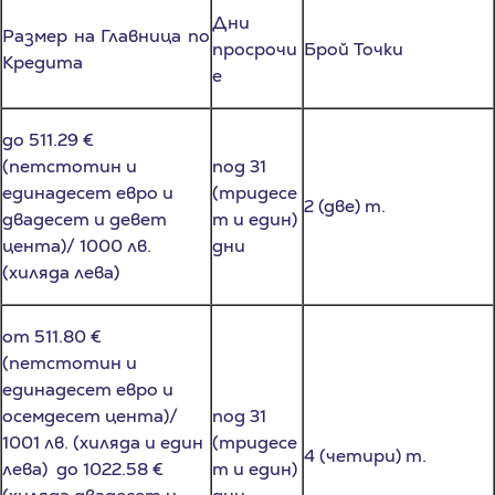
Размер на Главница по
просрочи
Брой Точки
Кредита
е
до 511.29 €
(петстотин и
под 31
единадесет евро и
(тридесе
2 (две) т.
двадесет и девет
т и един)
цента)/ 1000 лв.
дни
(хиляда лева)
от 511.80 €
(петстотин и
единадесет евро и
осемдесет цента)/
под 31
1001 лв. (хиляда и един
(тридесе
4 (четири) т.
лева) до 1022.58 €
т и един)
(хиляда двадесет и
дни
два евро и петдесет и