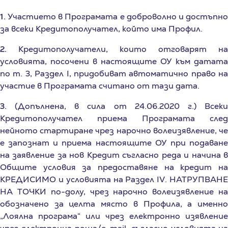
1.
Участието в Програмата е доброволно и достъпно
за всеки Кредитополучател, който има Профил.
2.
Кредитополучатели, които отговарят на
условията, посочени в настоящите ОУ към датата
по т. 3, Раздел I, придобиват автоматично право на
участие в Програмата считано от тази дата.
3.
(Допълнена, в сила от 24.06.2020 г.) Всеки
Кредитополучател приема Програмата след
нейното стартиране чрез нарочно волеизявление, че
е запознат и приема настоящите ОУ при подаване
на заявление за нов Кредит съгласно реда и начина в
Общите условия за предоставяне на кредит на
КРЕДИСИМО и условията на Раздел IV. НАТРУПВАНЕ
НА ТОЧКИ по-долу, чрез нарочно волеизявление на
обозначено за целта място в Профила, а именно
„Лоялна програма“ или чрез електронно изявление
чрез електронна поща/e-mail, съгласно условията на
т. 2, Раздел IX и последващ успешен вход/логин в