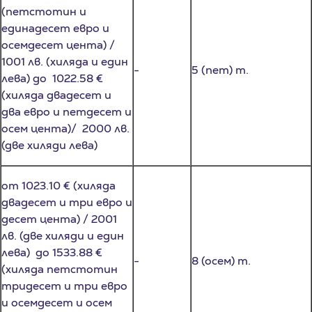
единадесет евро и
осемдесет цента) /
1001 лв. (хиляда и един
-
5 (пет) т.
лева) до 1022.58 €
(хиляда двадесет и
два евро и петдесет и
осем цента)/ 2000 лв.
(две хиляди лева)
от 1023.10 € (хиляда
двадесет и три евро и
десет цента) / 2001
лв. (две хиляди и един
лева) до 1533.88 €
-
8 (осем) т.
(хиляда петстотин
тридесет и три евро
и осемдесет и осем
цента)/ 3000 лв (три