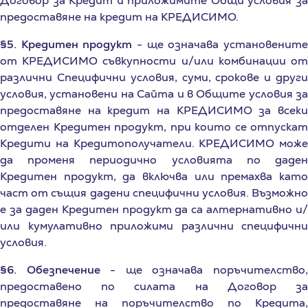
§5. Кредитен продукт
- ще означава установенит
от КРЕДИСИМО съвкупности и/или комбинации от
различни Специфични условия, суми, срокове и други
условия, установени на Сайта и в Общите условия за
предоставяне на кредит на КРЕДИСИМО за всеки
отделен Кредитен продукт, при които се отпускат
Кредити на Кредитополучатели. КРЕДИСИМО може
да променя периодично условията по даден
Кредитен продукт, да включва или премахва като
част от същия дадени специфични условия. Възможно
е за даден Кредитен продукт да са алтернативно и/
или кумулативно приложими различни специфични
условия.
§6. Обезпечение
- ще означава поръчителство
предоставено по силата на Договор за
предоставяне на поръчителство по Кредита,
сключен между Кредитополучателя и АЙ ТРЪСТ, след