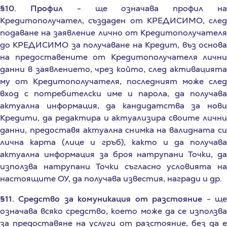
Кредитополучател, създаден от КРЕДИСИМО, след
подаване на заявление лично от Кредитополучателя
до КРЕДИСИМО за получаване на Кредит, въз основа
на предоставените от Кредитополучателя лични
данни в заявлението, чрез който, след активацията
му от Кредитополучателя, последният може след
вход с потребителски име и парола, да получава
актуална информация, да кандидатства за нови
Кредити, да редактира и актуализира своите лични
данни, предоставя актуална снимка на валидната си
лична карта (лице и гръб), както и да получава
актуална информация за броя натрупани Точки, да
използва натрупани Точки съгласно условията на
настоящите ОУ, да получава известия, награди и др.
§11. Средство за комуникация от разстояние
- щ
означава всяко средство, което може да се използва
за предоставяне на услуги от разстояние, без да е
налице едновременното физическо присъствие на