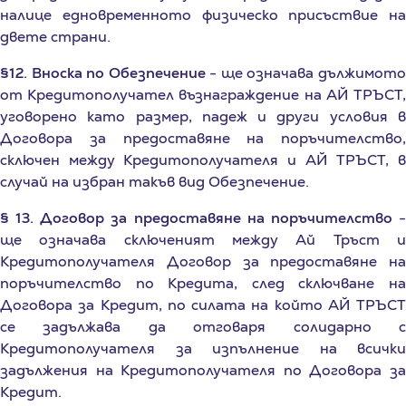
двете страни.
§12. Вноска по Обезпечение
- ще означава дължимот
от Кредитополучател възнаграждение на АЙ ТРЪСТ,
уговорено като размер, падеж и други условия в
Договора за предоставяне на поръчителство,
сключен между Кредитополучателя и АЙ ТРЪСТ, в
случай на избран такъв вид Обезпечение.
§ 13. Договор за предоставяне на поръчителство
ще означава сключеният между Ай Тръст и
Кредитополучателя Договор за предоставяне на
поръчителство по Кредита, след сключване на
Договора за Кредит, по силата на който АЙ ТРЪСТ
се задължава да отговаря солидарно с
Кредитополучателя за изпълнение на всички
задължения на Кредитополучателя по Договора за
Кредит.
§14. Лихва
- ще означава уговорената межд