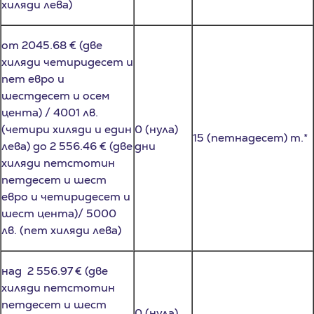
от 2045.68 € (две
хиляди четиридесет и
пет евро и
шестдесет и осем
цента) / 4001 лв.
(четири хиляди и един
0 (нула)
15 (петнадесет) т.*
лева) до 2 556.46 € (две
дни
хиляди петстотин
петдесет и шест
евро и четиридесет и
шест цента)/ 5000
лв. (пет хиляди лева)
над 2 556.97 € (две
хиляди петстотин
петдесет и шест
0 (нула)
евро и деветдесет и
18 (осемнадесет) т.*
дни