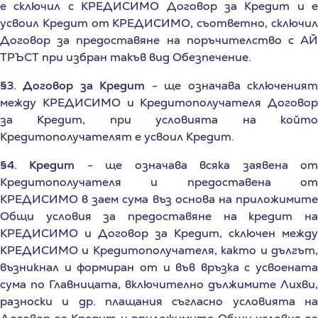
усвоил Кредит от КРЕДИСИМО, съответно, сключил
Договор за предоставяне на поръчителство с АЙ
ТРЪСТ при избран такъв вид Обезпечение.
§3. Договор за Кредит
- ще означава сключения
между КРЕДИСИМО и Кредитополучателя Договор
за Кредит, при условията на който
Кредитополучателят е усвоил Кредит.
§4. Кредит
- ще означава всяка заявена о
Кредитополучателя и предоставена от
КРЕДИСИМО в заем сума въз основа на приложимите
Общи условия за предоставяне на кредит на
КРЕДИСИМО и Договор за Кредит, сключен между
КРЕДИСИМО и Кредитополучателя, както и дългът,
възникнал и формиран от и във връзка с усвоената
сума по Главницата, включително дължимите Лихви,
разноски и др. плащания съгласно условията на
Договор за Кредит и приложимите Общи условия за
предоставяне на кредит на КРЕДИСИМО.