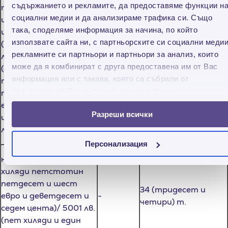
шестдесет и осем
съдържанието и рекламите, да предоставяме функции н
цента)/ 4001 лв.
социални медии и да анализираме трафика си. Също
(четири хиляди и един
така, споделяме информация за начина, по който
21 (двадесет и една)
лева) до 2 556.46 €
-
използвате сайта ни, с партньорските си социални медии
т.
(две хиляди
рекламните си партньори и партньори за анализ, които
петстотин
може да я комбинират с друга предоставена им от Вас
петдесет и шест
информация или с такава, която са събрали от
евро и четиридесет и
ползването от Ваша страна на услугите им.
шест цента)/ 5000
лв. (пет хиляди лева)
Разреши всички
над 2 556.97 € (две
Персонализация
хиляди петстотин
петдесет и шест
34 (тридесет и
евро и деветдесет и
-
четири) т.
седем цента)/ 5001 лв.
(пет хиляди и един
лева)