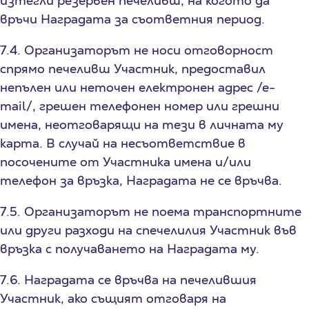
изтегли резервен печеливш, на когото да
връчи Наградата за съответния период.
7.4. Организаторът не носи отговорност
спрямо печеливш Участник, предоставил
непълен или неточен eлектронен адрес /е-
mail/, грешен телефонен номер или грешни
имена, неотговарящи на тези в личната му
карта. В случай на несъответствие в
посочените от Участника имена и/или
телефон за връзка, Наградата не се връчва.
7.5. Организаторът не поема транспортните
или други разходи на спечелилия Участник във
връзка с получаването на Наградата му.
7.6. Наградата се връчва на печелившия
Участник, ако същият отговаря на