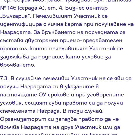
№ 146 (сграда А), ет. 4, Бизнес център
„България”. Печелившият Участник се
идентифицира с лична карта при получаване на
Наградата. За връчването на последната се
съставя двустранен приемо-предавателен
протокол, който печелившият Участник се
задължава да подпише, като условие за
връчването.
7.3. В случай че печеливш Участник не се яви да
получи Наградата си в указаните в
настоящите ОУ срокове и при уговорените
условия, същият губи правото си да получи
спечелената Награда. В този случай,
Организаторът си запазва правото да не
връчва Наградата на друг Участник или да