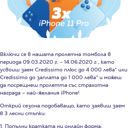
Включи се в нашата пролетна томбола в
периода 09.03.2020 г. - 14.06.2020 г., като
усвоиш заем Credissimo плюс до 4 000 лева* или
Credissimo до заплата до 1 000 лева* и можеш
да посрещнеш пролетта със страхотна
награда – най-желания iPhone!
Открий сезона подобаващо, като заявиш заем
в 3 лесни стъпки:
1. Попълни кратката ни онлайн форма;