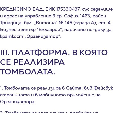
КРЕДИСИМО ЕАД, ЕИК 175330437, със седалище
и адрес на управление в гр. София 1463, район
Триадица, бул. „Витоша“ № 146 (сграда А), ет. 4,
Бизнес център "България", наричано по-долу за
краткост
„Организатор“
.
III. ПЛАТФОРМА, В КОЯТО
СЕ РЕАЛИЗИРА
ТОМБОЛАТА.
1. Томболата се реализира в Сайта, във Фейсбук
страницата и в мобилното приложение на
Организатора.
2. Томболата се организира и провежда на