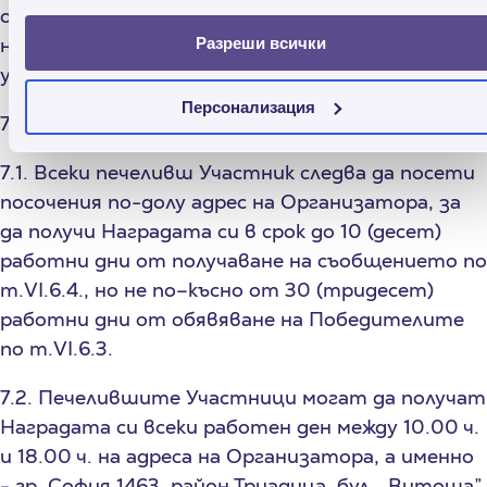
осъществява кореспонденция, свързана с
непечелившите Участници, в това число да ги
Разреши всички
уведомява за факта, че не са спечелили.
Персонализация
7. Получаване на Наградата:
7.1. Всеки печеливш Участник следва да посети
посочения по-долу адрес на Организатора, за
да получи Наградата си в срок до 10 (десет)
работни дни от получаване на съобщението по
т.VI.6.4., но не по–късно от 30 (тридесет)
работни дни от обявяване на Победителите
по т.VI.6.3.
7.2. Печелившите Участници могат да получат
Наградата си всеки работен ден между 10.00 ч.
и 18.00 ч. на адреса на Организатора, а именно
- гр. София 1463, район Триадица, бул. „Витоша”