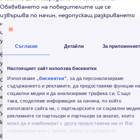
Обявяването на победителите ще се
извършва по начин, недопускащ разкриването
на лични данни, с изключение на име и фамилия
и част от електронния адрес, съгласно
условията посочени в настоящите ОУ.
Съгласие
Детайли
За приложение
6.4. Организаторът поема ангажимент да
уведоми публично и/или лично печелившите
Настоящият сайт използва бисквитки
Участници. Публично се счита съобщението на
Използваме
„бисквитки“
, за да персонализираме
Сайта и на Фейсбук страницата на
съдържанието и рекламите, да предоставяме функции н
Организатора. Лично се счита уведомление на
социални медии и да анализираме трафика си. Също
електронния адрес /е-mail/ или обаждане на
така, споделяме информация за начина, по който
телефонния номер, посочени за контакт от
използвате сайта ни, с партньорските си социални медии
Участника в договора за потребителски
рекламните си партньори и партньори за анализ, които
кредит, сключен с Организатора.
може да я комбинират с друга предоставена им от Вас
информация или с такава, която са събрали от
6.5. Организаторът няма задължението да
ползването от Ваша страна на услугите им.