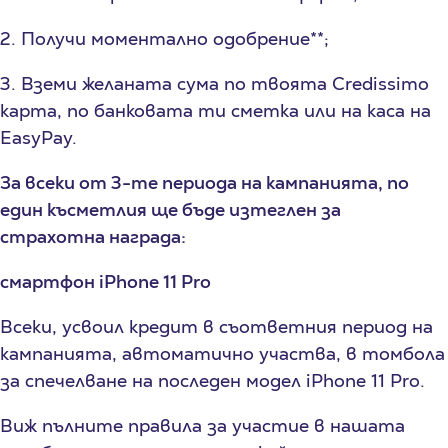
2. Получи моментално одобрение**;
3. Вземи желаната сума по твоята Credissimo
карта, по банковата ти сметка или на каса на
EasyPay.
За всеки от 3-те периода на кампанията, по
един късметлия ще бъде изтеглен за
страхотна награда:
смартфон iPhone 11 Pro
Всеки, усвоил кредит в съответния период на
кампанията, автоматично участва, в томбола
за спечелване на последен модел iPhone 11 Pro.
Виж пълните правила за участие в нашата