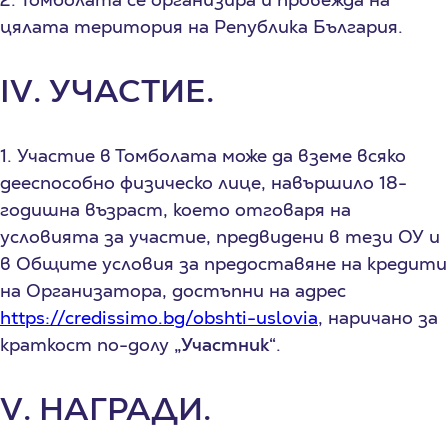
цялата територия на Република България.
IV. УЧАСТИЕ.
1. Участие в Томболата може да вземе всяко
дееспособно физическо лице, навършило 18-
годишна възраст, което отговаря на
условията за участие, предвидени в тези ОУ и
в Общите условия за предоставяне на кредити
на Организатора, достъпни на адрес
https://credissimo.bg/obshti-uslovia
, наричано за
краткост по-долу
„Участник“
.
V. НАГРАДИ.