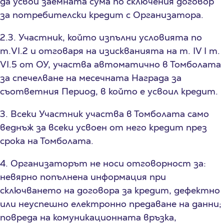
да усвои заемната сума по сключения договор
за потребителски кредит с Организатора.
2.3. Участник, който изпълни условията по
т.VI.2 и отговаря на изискванията на т. IV I т.
VI.5 от ОУ, участва автоматично в Томболата
за спечелване на месечната Награда за
съответния Период, в който е усвоил кредит.
3. Всеки Участник участва в Томболата само
веднъж за всеки усвоен от него кредит през
срока на Томболата.
4. Организаторът не носи отговорност за:
невярно попълнена информация при
сключването на договора за кредит, дефектно
или неуспешно електронно предаване на данни;
повреда на комуникационната връзка,