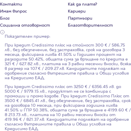
Контакти
Как да платя?
Имам въпрос
Кариери
Блог
Партньори
Социална отговорност
Благотворителност
Показателен пример:
При кредит Credissimo плюс на стойност
300
€ / 586,75
лв., без обезпечение, без застраховка, срок на договора
3
месеца, фиксирана лихва
41.50%
и Годишен процент на
разходите
50.42%
, общата сума за връщане по кредита е
321 € / 627.82 лв., платима на 3 равни месечни вноски, всяка
в размер на 107 € / 209.27 лв. Кандидатите подлежат на
одобрение съгласно вътрешните правила и Общи условия
на Кредисимо ЕАД.
При кредит Credissimo плюс от 3250 € / 6356.45 лв. до
5000 € / 9779.15 лв., продуктът не се комбинира с
промоции и промо кодове. При кредит Credissimo Плюс от
3500 € / 6845.41 лв., без обезпечение, без застраховка, срок
на договора 10 месеца, при фиксирана годишна лихва
41.50%
и ГПР
50.38%
, общата сума за връщане е 4199.60 € /
8 213.73 лв., платима на 10 равни месечни вноски от
419.96 € / 821.37 лв. Кандидатите подлежат на одобрение
съгласно вътрешните правила и Общи условия на
Кредисимо ЕАД.