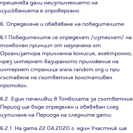
преценява дали неизпълнението на
изискванията е опровергано.
6. Определяне и обявяване на победителите:
6.1 Победителите се определят /изтеглят/ на
томболен принцип от назначена от
Организатора тричленна комисия, електронно,
чрез интернет базираното приложение на
интернет страница www.random.org и при
съставяне на съответния констативен
протокол.
6.2. Един печеливш в Томболата за съответния
Период ще бъде определян и обявяван след
изтичане на Периода на следните дати:
6.2.1. На дата 22.04.2020 г. един Участник ще