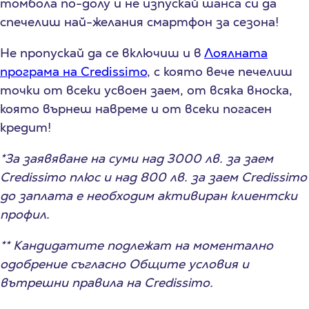
томбола по-долу и не изпускай шанса си да
спечелиш най-желания смартфон за сезона!
Не пропускай да се включиш и в
Лоялната
програма на Credissimo
, с която вече печелиш
точки от всеки усвоен заем, от всяка вноска,
която върнеш навреме и от всеки погасен
кредит!
*За заявяване на суми над 3000 лв. за заем
Credissimo плюс и над 800 лв. за заем Credissimo
до заплата е необходим активиран клиентски
профил.
** Кандидатите подлежат на моментално
одобрение съгласно Общите условия и
вътрешни правила на Credissimo.