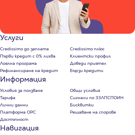
Услуги
Credissimo до заплата
Credissimo плюс
Първи кредит с 0% лихва
Клиентски профил
Лоялна програма
Доведи приятел
Рефинансиране на кредит
Бързи кредити
Информация
Условия за ползване
Общи условия
Тарифа
Сигнали по ЗЗЛПСПОИН
Лични данни
Бисквитки
Платформа ОРС
Решаване на спорове
Достъпност
Навигация