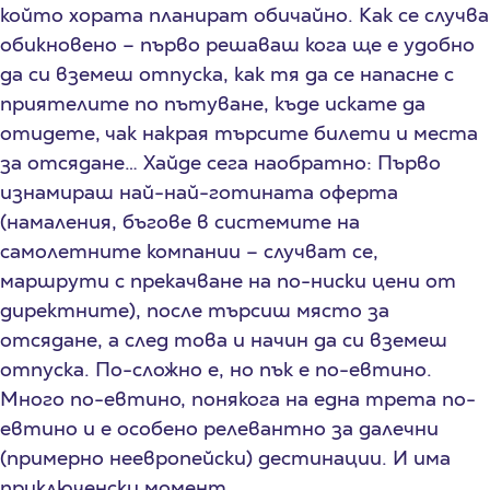
който хората планират обичайно. Как се случва
обикновено – първо решаваш кога ще е удобно
да си вземеш отпуска, как тя да се напасне с
приятелите по пътуване, къде искате да
отидете, чак накрая търсите билети и места
за отсядане… Хайде сега наобратно: Първо
изнамираш най-най-готината оферта
(намаления, бъгове в системите на
самолетните компании – случват се,
маршрути с прекачване на по-ниски цени от
директните), после търсиш място за
отсядане, а след това и начин да си вземеш
отпуска. По-сложно е, но пък е по-евтино.
Много по-евтино, понякога на една трета по-
евтино и е особено релевантно за далечни
(примерно неевропейски) дестинации. И има
приключенски момент.