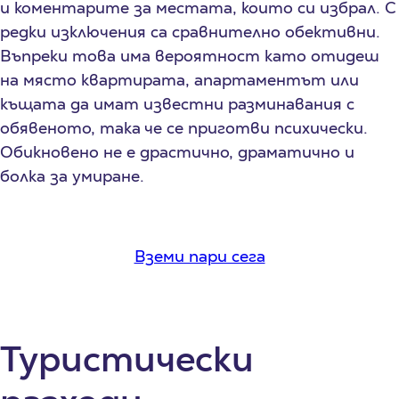
и коментарите за местата, които си избрал. С
редки изключения са сравнително обективни.
Въпреки това има вероятност като отидеш
на място квартирата, апартаментът или
къщата да имат известни разминавания с
обявеното, така че се приготви психически.
Обикновено не е драстично, драматично и
болка за умиране.
Вземи пари сега
Туристически