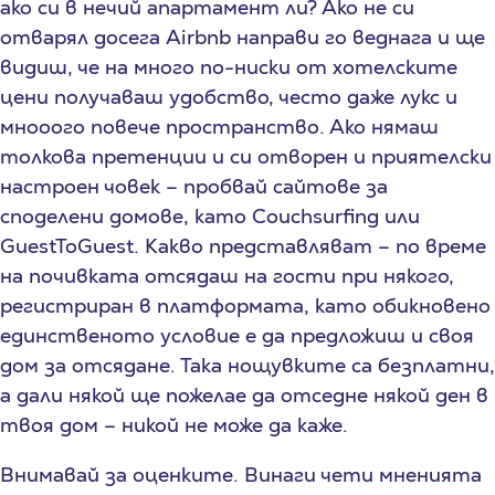
ако си в нечий апартамент ли? Ако не си
отварял досега Airbnb направи го веднага и ще
видиш, че на много по-ниски от хотелските
цени получаваш удобство, често даже лукс и
мнооого повече пространство. Ако нямаш
толкова претенции и си отворен и приятелски
настроен човек – пробвай сайтове за
споделени домове, като Couchsurfing или
GuestToGuest. Какво представляват – по време
на почивката отсядаш на гости при някого,
регистриран в платформата, като обикновено
единственото условие е да предложиш и своя
дом за отсядане. Така нощувките са безплатни,
а дали някой ще пожелае да отседне някой ден в
твоя дом – никой не може да каже.
Внимавай за оценките. Винаги чети мненията