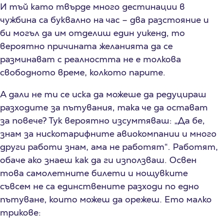
И тъй като твърде много дестинации в
чужбина са буквално на час – два разстояние и
би могъл да им отделиш един уикенд, то
вероятно причината желанията да се
разминават с реалността не е толкова
свободното време, колкото парите.
А дали не ти се иска да можеше да редуцираш
разходите за пътувания, така че да остават
за повече? Тук вероятно изсумтяваш: „Да бе,
знам за нискотарифните авиокомпании и много
други работи знам, ама не работят“. Работят,
обаче ако знаеш как да ги използваш. Освен
това самолетните билети и нощувките
съвсем не са единствените разходи по едно
пътуване, които можеш да орежеш. Ето малко
трикове: