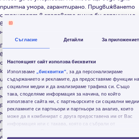
приятна умора, гарантирано. Придвижването
с транспорт в градовете силно би ограничило
впечатленията ти, така че ограничи го ти
него.
Съгласие
Детайли
За приложение
По отношение на консумацията в заведения,
вероятно се досещаш или знаеш, че в повечето
Настоящият сайт използва бисквитки
случаи излиза доста по-скъпа от българските
кръчми, кафета и ресторанти. Естествено, че
Използваме
„бисквитки“
, за да персонализираме
ще искаш да пробваш кухнята и за целта
съдържанието и рекламите, да предоставяме функции н
социални медии и да анализираме трафика си. Също
търси малките, закътани заведенийца. Но
така, споделяме информация за начина, по който
между пробване и хранене три пъти на ден има
използвате сайта ни, с партньорските си социални медии
разлика. За алкохола дори няма да говорим. Ако
рекламните си партньори и партньори за анализ, които
мястото ти на настаняване го позволява,
може да я комбинират с друга предоставена им от Вас
посети местните супермаркети и пазари за
информация или с такава, която са събрали от
продукти. Те пък, обратното, са със сходни на
ползването от Ваша страна на услугите им.
българските цени (че и по-евтини понякога).