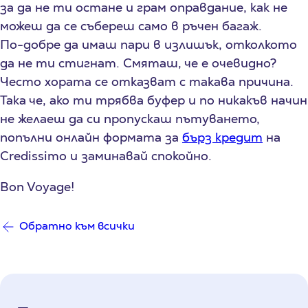
за да не ти остане и грам оправдание, как не
можеш да се събереш само в ръчен багаж.
По-добре да имаш пари в излишък, отколкото
да не ти стигнат. Смяташ, че е очевидно?
Често хората се отказват с такава причина.
Така че, ако ти трябва буфер и по никакъв начин
не желаеш да си пропускаш пътуването,
попълни онлайн формата за
бърз кредит
на
Credissimo и заминавай спокойно.
Bon Voyage!
Обратно към всички