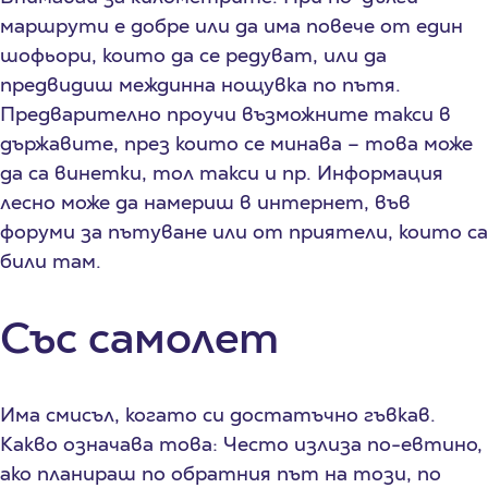
маршрути е добре или да има повече от един
шофьори, които да се редуват, или да
предвидиш междинна нощувка по пътя.
Предварително проучи възможните такси в
държавите, през които се минава – това може
да са винетки, тол такси и пр. Информация
лесно може да намериш в интернет, във
форуми за пътуване или от приятели, които са
били там.
Със самолет
Има смисъл, когато си достатъчно гъвкав.
Какво означава това: Често излиза по-евтино,
ако планираш по обратния път на този, по