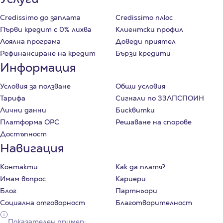
Credissimo до заплата
Credissimo плюс
Първи кредит с 0% лихва
Клиентски профил
Лоялна програма
Доведи приятел
Рефинансиране на кредит
Бързи кредити
Информация
Условия за ползване
Общи условия
Тарифа
Сигнали по ЗЗЛПСПОИН
Лични данни
Бисквитки
Платформа ОРС
Решаване на спорове
Достъпност
Навигация
Контакти
Как да платя?
Имам въпрос
Кариери
Блог
Партньори
Социална отговорност
Благотворителност
Показателен пример: