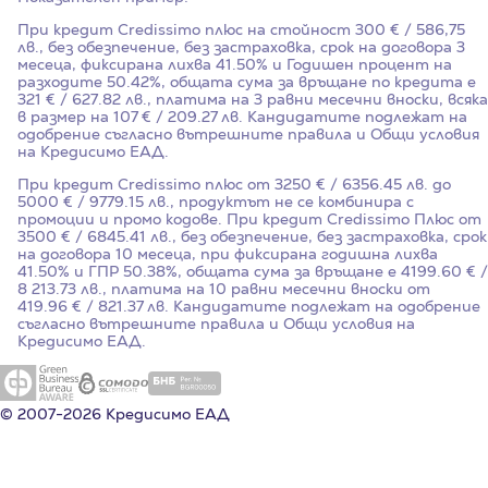
При кредит Credissimo плюс на стойност
300
€ / 586,75
лв., без обезпечение, без застраховка, срок на договора
3
месеца, фиксирана лихва
41.50%
и Годишен процент на
разходите
50.42%
, общата сума за връщане по кредита е
321 € / 627.82 лв., платима на 3 равни месечни вноски, всяка
в размер на 107 € / 209.27 лв. Кандидатите подлежат на
одобрение съгласно вътрешните правила и Общи условия
на Кредисимо ЕАД.
При кредит Credissimo плюс от 3250 € / 6356.45 лв. до
5000 € / 9779.15 лв., продуктът не се комбинира с
промоции и промо кодове. При кредит Credissimo Плюс от
3500 € / 6845.41 лв., без обезпечение, без застраховка, срок
на договора 10 месеца, при фиксирана годишна лихва
41.50%
и ГПР
50.38%
, общата сума за връщане е 4199.60 € /
8 213.73 лв., платима на 10 равни месечни вноски от
419.96 € / 821.37 лв. Кандидатите подлежат на одобрение
съгласно вътрешните правила и Общи условия на
Кредисимо ЕАД.
© 2007-2026 Кредисимо ЕАД