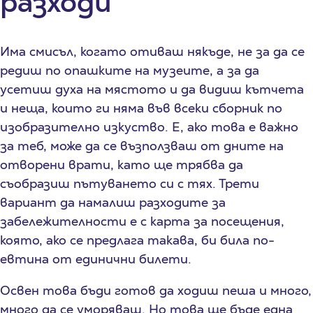
разходи
Има смисъл, когато отиваш някъде, не за да се
редиш по опашките на музеите, а за да
усетиш духа на мястото и да видиш кътчета
и неща, които ги няма във всеки сборник по
изобразително изкуство. Е, ако това е важно
за теб, може да се възползваш от дните на
отворени врати, като ще трябва да
съобразиш пътуването си с тях. Трети
вариант да намалиш разходите за
забележителности е с карта за посещения,
която, ако се предлага такава, би била по-
евтина от единични билети.
Освен това бъди готов да ходиш пеша и много,
много да се уморяваш. Но това ще бъде една