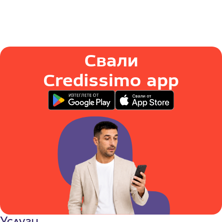
Свали
Credissimo app
Услуги