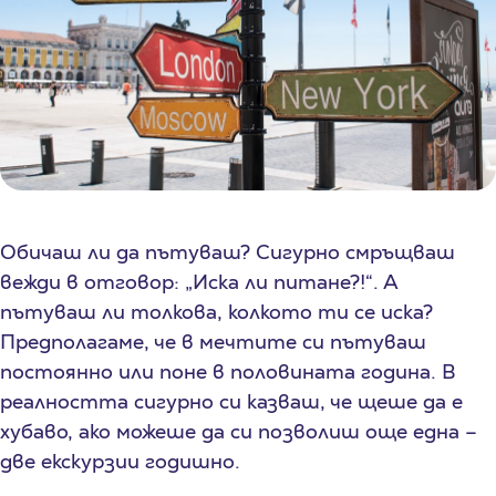
Обичаш ли да пътуваш? Сигурно смръщваш
вежди в отговор: „Иска ли питане?!“. А
пътуваш ли толкова, колкото ти се иска?
Предполагаме, че в мечтите си пътуваш
постоянно или поне в половината година. В
реалността сигурно си казваш, че щеше да е
хубаво, ако можеше да си позволиш още една –
две екскурзии годишно.