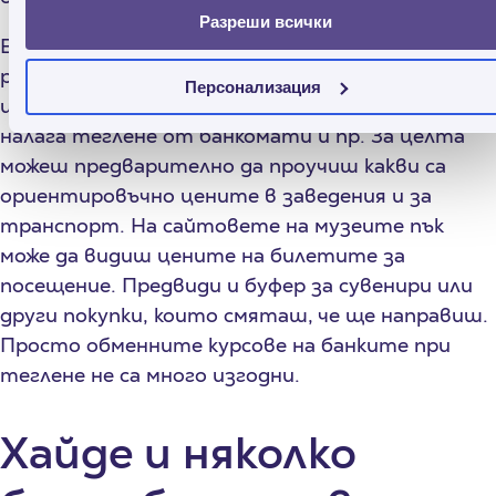
Разреши всички
Внимавай за кеша. Най-добре е да планираш
разходите си на място максимално добре и да
Персонализация
имаш достатъчно пари в брой, за да не ти се
налага теглене от банкомати и пр. За целта
можеш предварително да проучиш какви са
ориентировъчно цените в заведения и за
транспорт. На сайтовете на музеите пък
може да видиш цените на билетите за
посещение. Предвиди и буфер за сувенири или
други покупки, които смяташ, че ще направиш.
Просто обменните курсове на банките при
теглене не са много изгодни.
Хайде и няколко