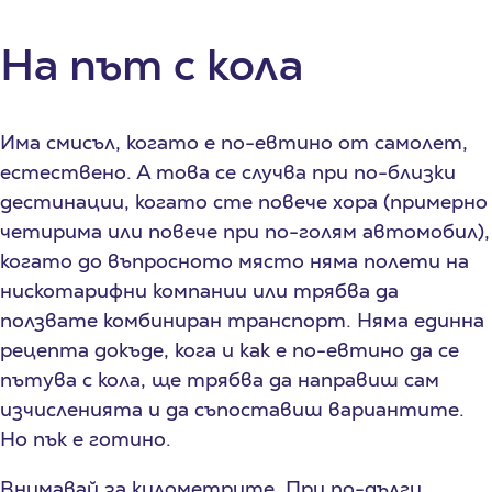
На път с кола
Има смисъл, когато е по-евтино от самолет,
естествено. А това се случва при по-близки
дестинации, когато сте повече хора (примерно
четирима или повече при по-голям автомобил),
когато до въпросното място няма полети на
нискотарифни компании или трябва да
ползвате комбиниран транспорт. Няма единна
рецепта докъде, кога и как е по-евтино да се
пътува с кола, ще трябва да направиш сам
изчисленията и да съпоставиш вариантите.
Но пък е готино.
Внимавай за километрите. При по-дълги