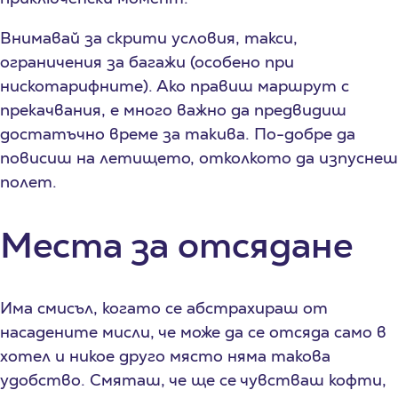
Внимавай за скрити условия, такси,
ограничения за багажи (особено при
нискотарифните). Ако правиш маршрут с
прекачвания, е много важно да предвидиш
достатъчно време за такива. По-добре да
повисиш на летището, отколкото да изпуснеш
полет.
Места за отсядане
Има смисъл, когато се абстрахираш от
насадените мисли, че може да се отсяда само в
хотел и никое друго място няма такова
удобство. Смяташ, че ще се чувстваш кофти,