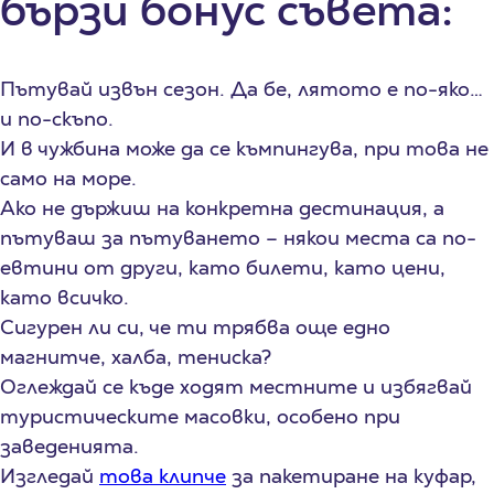
бързи бонус съвета:
Пътувай извън сезон. Да бе, лятото е по-яко…
и по-скъпо.
И в чужбина може да се къмпингува, при това не
само на море.
Ако не държиш на конкретна дестинация, а
пътуваш за пътуването – някои места са по-
евтини от други, като билети, като цени,
като всичко.
Сигурен ли си, че ти трябва още едно
магнитче, халба, тениска?
Оглеждай се къде ходят местните и избягвай
туристическите масовки, особено при
заведенията.
Изгледай
това клипче
за пакетиране на куфар,