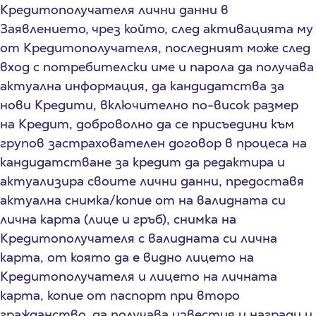
Кредитополучателя лични данни в
Заявлението, чрез който, след активацията му
от Кредитополучателя, последният може след
вход с потребителски име и парола да получава
актуална информация, да кандидатства за
нови Кредити, включително по-висок размер
на Кредит, доброволно да се присъедини към
групов застрахователен договор в процеса на
кандидатстване за кредит да редактира и
актуализира своите лични данни, предоставя
актуална снимка/копие от на валидната си
лична карта (лице и гръб), снимка на
Кредитополучателя с валидната си лична
карта, от която да е видно лицето на
Кредитополучателя и лицето на личната
карта, копие от паспорт при второ
гражданство, да получава известия и награди и