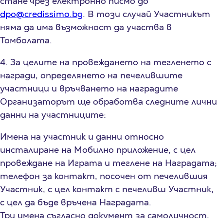
стане чрез електронно писмо до
dpo@credissimo.bg
. В този случай Участникът
няма да има възможност да участва в
Томболата.
4. За целите на провеждането на тегленето с
награди, определянето на печелившите
участници и връчването на наградите
Организаторът ще обработва следните лични
данни на участниците:
Имена на участник и данни относно
инсталиране на Мобилно приложение, с цел
провеждане на Играта и теглене на Наградата;
телефон за контакт, посочен от печелившия
Участник, с цел контакт с печеливш Участник,
с цел да бъде връчена Наградата.
Три имена съгласно документ за самоличност,