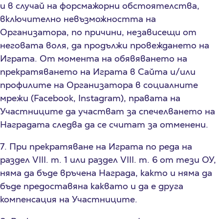
и в случай на форсмажорни обстоятелства,
включително невъзможността на
Организатора, по причини, независещи от
неговата воля, да продължи провеждането на
Играта. От момента на обявяването на
прекратяването на Играта в Сайта и/или
профилите на Организатора в социалните
мрежи (Facebook, Instagram), правата на
Участниците да участват за спечелването на
Наградата следва да се считат за отменени.
7. При прекратяване на Играта по реда на
раздел VIII. т. 1 или раздел VIII. т. 6 от тези ОУ,
няма да бъде връчена Награда, както и няма да
бъде предоставяна каквато и да е друга
компенсация на Участниците.