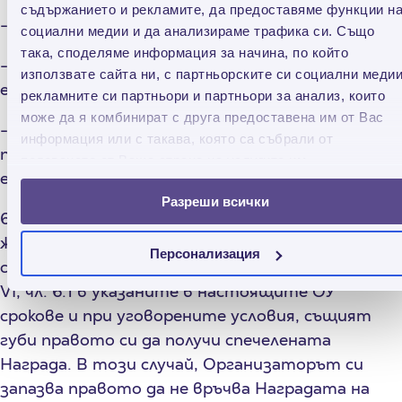
съдържанието и рекламите, да предоставяме функции н
- Единен граждански номер на Участник;
социални медии и да анализираме трафика си. Също
така, споделяме информация за начина, по който
- данни за мобилен телефон, адрес на
използвате сайта ни, с партньорските си социални медии
електронна поща.
рекламните си партньори и партньори за анализ, които
може да я комбинират с друга предоставена им от Вас
- точен адрес за доставка на Наградата – град,
информация или с такава, която са събрали от
пощенски код, квартал, улица, номер на сграда,
ползването от Ваша страна на услугите им.
етаж, апартамент и др.
Разреши всички
6.2. В случай че печеливш Участник не заяви
желание и ред, по който да получи Наградата
Персонализация
си, както и не предостави данните по раздел
VI, чл. 6.1 в указаните в настоящите ОУ
срокове и при уговорените условия, същият
губи правото си да получи спечелената
Награда. В този случай, Организаторът си
запазва правото да не връчва Наградата на