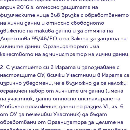
април 2016 г. относно защитата на
физическите лица във връзка с обработването
на лични данни и относно свободното
движение на такива данни и за отмяна на
Директива 95/46/ЕО и на Закона за защита на
личните данни. Организаторът има
качеството на администратор на лични данни.
2. С участието си в Играта и запознаване с
настоящите ОУ, всички Участници в Играта са
изрично уведомени, че е възможно да се наложи
ограничен набор от личните им данни (имена
на участник, данни относно инсталиране на
Мобилно приложение, данни по раздел VI, чл. 6
от ОУ за печеливш Участник) да бъдат
обработвани от Организатора за целите на
провеждане на Играта и за участие в томбола.