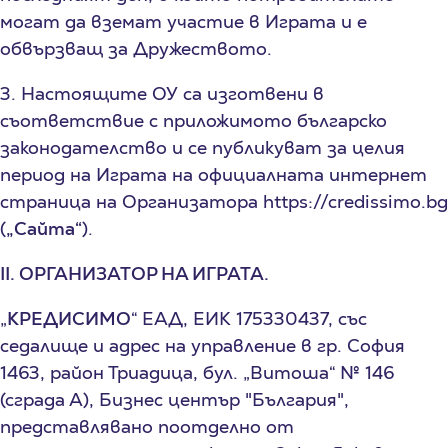
могат да вземат участие в Играта и е
обвързващ за Дружеството.
3. Настоящите ОУ са изготвени в
съответствие с приложимото българско
законодателство и се публикуват за целия
период на Играта на официалната интернет
страница на Организатора https://credissimo.bg
(
„Сайта“
).
II. ОРГАНИЗАТОР НА ИГРАТА.
„
КРЕДИСИМО
“ ЕАД, ЕИК 175330437, със
седалище и адрес на управление в гр. София
1463, район Триадица, бул. „Витоша“ № 146
(сграда А), Бизнес център "България",
представлявано поотделно от