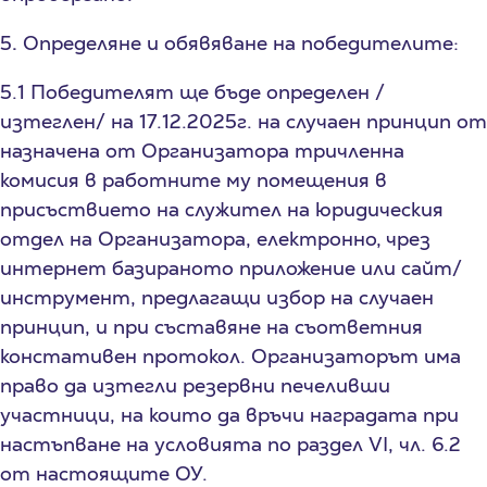
5
.
Определяне и обявяване на победителите:
5.1 Победителят ще бъде определен /
изтеглен/ на 17.12.2025г. на случаен принцип от
назначена от Организатора тричленна
комисия в работните му помещения в
присъствието на служител на юридическия
отдел на Организатора, електронно, чрез
интернет базираното приложение или сайт/
инструмент, предлагащи избор на случаен
принцип, и при съставяне на съответния
констативен протокол. Организаторът има
право да изтегли резервни печеливши
участници, на които да връчи наградата при
настъпване на условията по раздел VI, чл. 6.2
от настоящите ОУ.