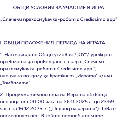
ОБЩИ УСЛОВИЯ ЗА УЧАСТИЕ В ИГРА
„
Спечели прахосмукачка-робот с
Credissimo
app
”
I. ОБЩИ ПОЛОЖЕНИЯ. ПЕРИОД НА ИГРАТА.
1. Настоящите Общи условия /„
ОУ
“/ уреждат
правилата за провеждане на игра „
Спечели
прахосмукачка-робот с
Credissimo
app
”,
наричана по-долу за краткост
„Играта“ и/или
„Томболата“
.
2. Продължителността на Играта обхваща
периода от 00:00 часа на 26.11.2025 г. до 23:59
часа на 16.12.2025 г. (
„Период на играта“
). Това е
последният ден, в който потребителите