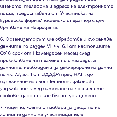
имената, телефона и адреса на електронната
поща, предоставени от Участника, на
куриерска фирма/пощенски оператор с цел
връчване на Наградата.
6. Организаторът ще обработва и съхранява
данните по раздел VI, чл. 6.1 от настоящите
ОУ в срок от 1 календарен месец след
приключване на тегленето с награди, а
данните, необходими за деклариране на данни
по чл. 73, ал. 1 от ЗДДФЛ пред НАП, до
изпълнение на съответното законово
задължение. След изтичане на посочените
срокове, данните ще бъдат унищожени.
7. Лицето, което отговаря за защита на
личните данни на участниците, е