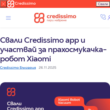
Credissimo
Свали
Свали Credissimo app и
участвай за прахосмукачка-
робот Xiaomi
Credissimo България
26.11.2025