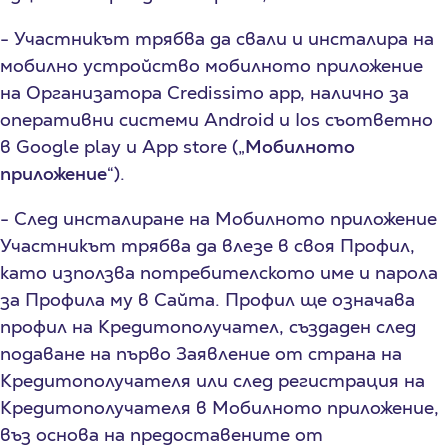
- Участникът трябва да свали и инсталира на
мобилно устройство мобилното приложение
на Организатора Credissimo app, налично за
оперативни системи Android и Ios съответно
в Google play и App store („
Мобилното
приложение
“).
- След инсталиране на Мобилното приложение
Участникът трябва да влезе в своя Профил,
като използва потребителското име и парола
за Профила му в Сайта. Профил ще означава
профил на Кредитополучател, създаден след
подаване на първо Заявление от страна на
Кредитополучателя или след регистрация на
Кредитополучателя в Мобилното приложение,
въз основа на предоставените от