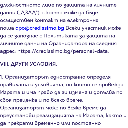
длъжностното лице по защита на личните
данни („ДЗЛД“), с което може да бъде
осъществен контакт на електронна
поща
dpo@credissimo.bg
Всеки участник може
да се запознае с Политиката за защита на
личните данни на Организатора на следния
адрес: https://credissimo.bg/personal-data.
VIII. ДРУГИ УСЛОВИЯ.
1. Организаторът едностранно определя
правилата и условията, по които се провежда
Играта и има право да ги изменя и допълва по
своя преценка и по всяко време.
Организаторът може по всяко време да
преустанови реализацията на Играта, както и
да прекрати временно или постоянно