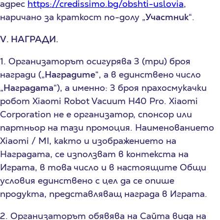
адрес
https://credissimo.bg/obshti-uslovia
,
наричано за краткост по-долу „
Участник
“.
V. НАГРАДИ.
1. Организаторът осигурява 3 (три) броя
награди („
Наградите
“, а в единствено число
„
Наградата
“), а именно: 3 броя прахосмукачки
робот Xiaomi Robot Vacuum H40 Pro. Xiaomi
Corporation не е организатор, спонсор или
партньор на тази промоция. Наименованието
Xiaomi / MI, както и изображението на
Наградата, се използват в контекста на
Играта, в това число и в настоящите Общи
условия единствено с цел да се опише
продукта, представляващ награда в Играта.
2. Организаторът обявява на Сайтa вида на