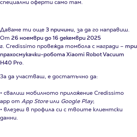
специални оферти само там.
Даваме ти още
3 причини
, за да го направиш.
От
26 ноември до 16 декември 2025
г.
Credissimo провежда томбола с награди –
три
прахосмукачки-робота Xiaomi Robot Vacuum
H40 Pro
.
За да участваш, е достатъчно да:
• свалиш мобилното приложение Credissimo
app от
App Store
или
Google Play
;
• влезеш в профила си с твоите клиентски
данни.