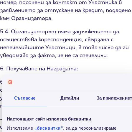
номер, посочени за контакт от Участника в
заявлението за отпускане на кредит, подадено
към Организатора.
5.4. Организаторът няма задължението да
осъществява кореспонденция, свързана с
непечелившите Участници, в това число да ги
уведомява за факта, че не са спечелили.
6. Получаване на Наградата:
6.1. Всеки печеливш Участник следва да се
свърже с Организатора в 10-дневен срок от
уведомлението по раздел VI. 5.3 от ОУ, като
Съгласие
Детайли
За приложение
предостави на следните данни:
- три имена на Участник, съгласно надлежно
Настоящият сайт използва бисквитки
издаден документ за самоличност;
Използваме
„бисквитки“
, за да персонализираме