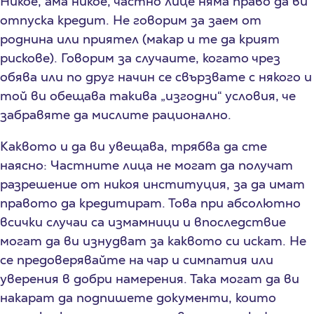
Никое, ама никое, частно лице няма право да ви
отпуска кредит. Не говорим за заем от
роднина или приятел (макар и те да крият
рискове). Говорим за случаите, когато чрез
обява или по друг начин се свързвате с някого и
той ви обещава такива „изгодни“ условия, че
забравяте да мислите рационално.
Каквото и да ви увещава, трябва да сте
наясно: Частните лица не могат да получат
разрешение от никоя институция, за да имат
правото да кредитират. Това при абсолютно
всички случаи са измамници и впоследствие
могат да ви изнудват за каквото си искат. Не
се предоверявайте на чар и симпатия или
уверения в добри намерения. Така могат да ви
накарат да подпишете документи, които