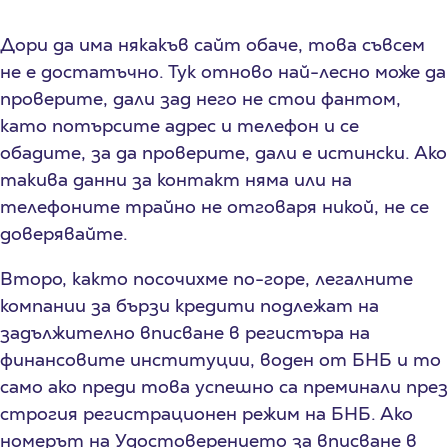
Дори да има някакъв сайт обаче, това съвсем
не е достатъчно. Тук отново най-лесно може да
проверите, дали зад него не стои фантом,
като потърсите адрес и телефон и се
обадите, за да проверите, дали е истински. Ако
такива данни за контакт няма или на
телефоните трайно не отговаря никой, не се
доверявайте.
Второ, както посочихме по-горе, легалните
компании за бързи кредити подлежат на
задължително вписване в регистъра на
финансовите институции, воден от БНБ и то
само ако преди това успешно са преминали през
строгия регистрационен режим на БНБ. Ако
номерът на Удостоверението за вписване в