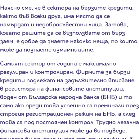
Наясно сме, че в сектора на бързите кредити,
както във всеки друг, има място да се
намърдат и недобросъвестни лица. Затова,
когато решите да се възползвате от бърз
заем, е добре да знаете няколко неща, по които
може да познаете измамниците.
Самият сектор от години е максимално
регулиран и контролиран. Фирмите за бързи
кредити подлежат на задължително вписване
в регистъра на финансовите институции,
воден от Българска народна банка (БНБ) и то
само ако преди това успешно са преминали през
строгия регистрационен режим на БНБ, а след
това са под постоянен контрол. Трудно легална
финансова институция може да ви подведе,
защото би понесла много сериозни санкции, в