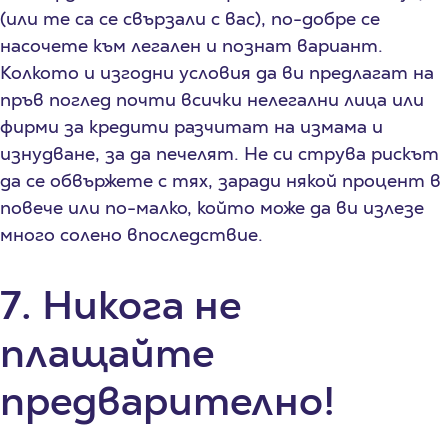
(или те са се свързали с вас), по-добре се
насочете към легален и познат вариант.
Колкото и изгодни условия да ви предлагат на
пръв поглед почти всички нелегални лица или
фирми за кредити разчитат на измама и
изнудване, за да печелят. Не си струва рискът
да се обвържете с тях, заради някой процент в
повече или по-малко, който може да ви излезе
много солено впоследствие.
7. Никога не
плащайте
предварително!