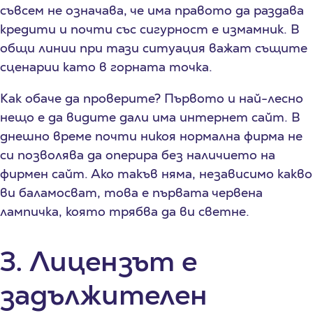
съвсем не означава, че има правото да раздава
кредити и почти със сигурност е измамник. В
общи линии при тази ситуация важат същите
сценарии като в горната точка.
Как обаче да проверите? Първото и най-лесно
нещо е да видите дали има интернет сайт. В
днешно време почти никоя нормална фирма не
си позволява да оперира без наличието на
фирмен сайт. Ако такъв няма, независимо какво
ви баламосват, това е първата червена
лампичка, която трябва да ви светне.
3. Лицензът е
задължителен