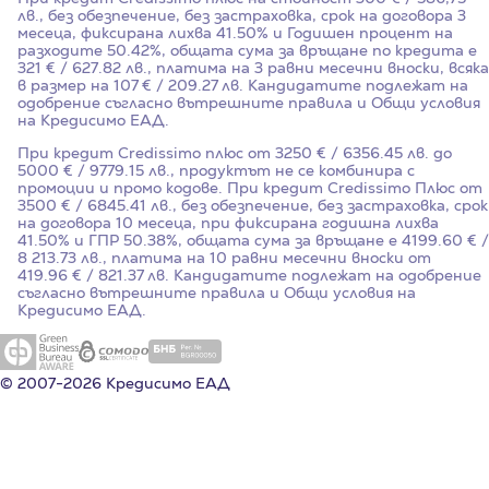
лв., без обезпечение, без застраховка, срок на договора
3
месеца, фиксирана лихва
41.50%
и Годишен процент на
разходите
50.42%
, общата сума за връщане по кредита е
321 € / 627.82 лв., платима на 3 равни месечни вноски, всяка
в размер на 107 € / 209.27 лв. Кандидатите подлежат на
одобрение съгласно вътрешните правила и Общи условия
на Кредисимо ЕАД.
При кредит Credissimo плюс от 3250 € / 6356.45 лв. до
5000 € / 9779.15 лв., продуктът не се комбинира с
промоции и промо кодове. При кредит Credissimo Плюс от
3500 € / 6845.41 лв., без обезпечение, без застраховка, срок
на договора 10 месеца, при фиксирана годишна лихва
41.50%
и ГПР
50.38%
, общата сума за връщане е 4199.60 € /
8 213.73 лв., платима на 10 равни месечни вноски от
419.96 € / 821.37 лв. Кандидатите подлежат на одобрение
съгласно вътрешните правила и Общи условия на
Кредисимо ЕАД.
© 2007-2026 Кредисимо ЕАД