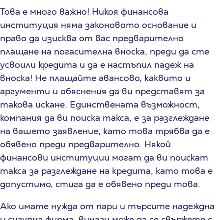
Това е много важно! Никоя финансова
институция няма законовото основание и
право да изисква от вас предварително
плащане на погасителна вноска, преди да сте
усвоили кредита и да е настъпил падеж на
вноска! Не плащайте авансово, каквито и
аргументи и обяснения да ви представят за
такова искане. Единствената възможност,
компания да ви поиска такса, е за разглеждане
на вашето заявление, като това трябва да е
обявено преди предварително. Някой
финансови институции могат да ви поискат
такса за разглеждане на кредита, като това е
допустимо, стига да е обявено преди това.
Ако имате нужда от пари и търсите надеждна
и сигурна фирма, винаги може да се свържете с