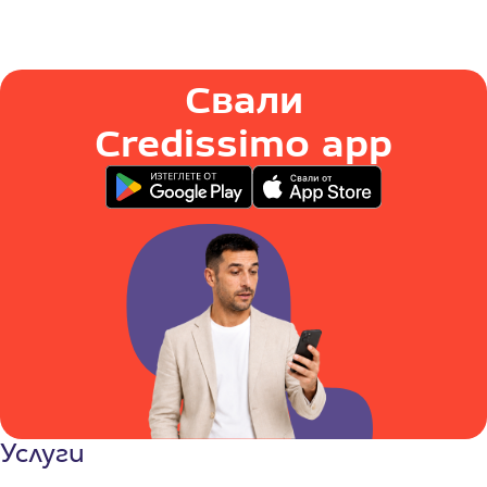
Свали
Credissimo app
Услуги