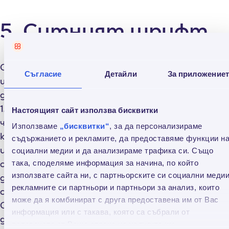
5. Ситният шрифт
Съгласно Закона за потребителския кредит,
Съгласие
Детайли
За приложение
шрифтът в преддоговорната и договорна
документация не трябва да бъде по-малък от
12. Така че ако ви предоставят договор или
Настоящият сайт използва бисквитки
части от договор или друг документ, свързан с
Използваме
„бисквитки“
, за да персонализираме
кредита, които са с дребен шрифт, това е
съдържанието и рекламите, да предоставяме функции н
индикация за измама, като след това по
социални медии и да анализираме трафика си. Също
съдебен ред може да искате обявяването на
така, споделяме информация за начина, по който
използвате сайта ни, с партньорските си социални медии
договора за недействителен и да върнете
рекламните си партньори и партньори за анализ, които
само предоставената ви главница.
може да я комбинират с друга предоставена им от Вас
Съществуват хитрости като тази умишлено
информация или с такава, която са събрали от
да ви предоставят договор, в който част от
ползването от Ваша страна на услугите им.