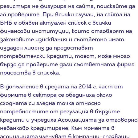
регистъра не фигурира на сайта, поискайте да
го проверите. При всички случаи, на сайта на
БНБ е обявен актуален списък с всички
финансови институции, които отговарят на
законовите изисквания и съответно имат
издаден лиценз да предоставят
потребителски кредити, тоест, може много
бързо да проверите дали съответната фирма
присъства в списъка.
В допълнение в средата на 2014 г. част от
фирмите в сектора се обединиха около
сходната си гледна точка относно
потребностите от регулация в бързите
кредити и учредиха Асоциацията за отговорно
небанково кредитиране. Към момента в
асоциацията членуват 6 компании, спазващи