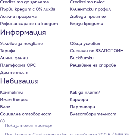
Credissimo до заплата
Credissimo плюс
Първи кредит с 0% лихва
Клиентски профил
Лоялна програма
Доведи приятел
Рефинансиране на кредит
Бързи кредити
Информация
Условия за ползване
Общи условия
Тарифа
Сигнали по ЗЗЛПСПОИН
Лични данни
Бисквитки
Платформа ОРС
Решаване на спорове
Достъпност
Навигация
Контакти
Как да платя?
Имам въпрос
Кариери
Блог
Партньори
Социална отговорност
Благотворителност
Показателен пример:
При кредит Credissimo плюс на стойност
300
€ / 586,75