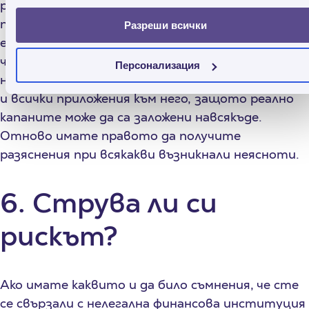
редовете са избледнели на вид като проблем
при принтирането. Поискайте нов, четим
Разреши всички
екземпляр. Разбира се, това не означава да не
четете предоставените ви документи ако
Персонализация
няма дребен шрифт. Прочетете целия договор
и всички приложения към него, защото реално
капаните може да са заложени навсякъде.
Отново имате правото да получите
разяснения при всякакви възникнали неясноти.
6. Струва ли си
рискът?
Ако имате каквито и да било съмнения, че сте
се свързали с нелегална финансова институция