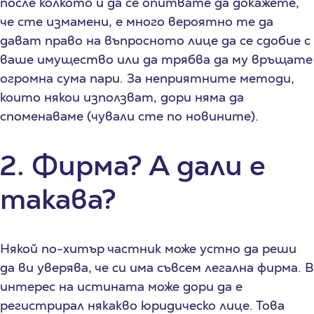
после колкото и да се опитвате да докажете,
че сте измамени, е много вероятно те да
дават право на въпросното лице да се сдобие с
ваше имущество или да трябва да му връщате
огромна сума пари. За неприятните методи,
които някои използват, дори няма да
споменаваме (чували сте по новините).
2. Фирма? А дали е
такава?
Някой по-хитър частник може устно да реши
да ви уверява, че си има съвсем легална фирма. В
интерес на истината може дори да е
регистрирал някакво юридическо лице. Това