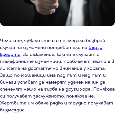
Чели сте, чували сте и сте гледали безброй
случаи на измамени потребители на
бързи
кредити
. За съжаление, както е случаят с
телефонните измамници, проблемът често е в
липсата на достатъчно внимание у хората.
Защото мошеници има под път и над път и
винаги успяват да намерят удачен начин да
спечелят нещо на гърба на други хора. Понякога
си получават заслуженото, понякога не.
Жертвите им обаче рядко и трудно получават
възмездие.