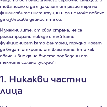
това число и да я заличат от регистъра на
финансовите институции и да не може повече
да извършва дейността си.
Измамниците, от своя страна, не са
регистрирани никъде и тъй като
функционират като фантоми, трудно могат
да бъдат открити от властите. Ето как
обаче и вие да не бъдете подведени от
техните солени „услуги“:
1. Никакви частни
лица