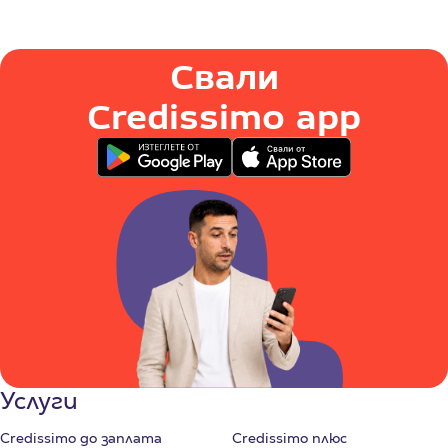
Свали
Credissimo app
Услуги
Credissimo до заплата
Credissimo плюс