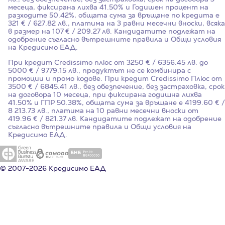
месеца, фиксирана лихва
41.50%
и Годишен процент на
разходите
50.42%
, общата сума за връщане по кредита е
321 € / 627.82 лв., платима на 3 равни месечни вноски, всяка
в размер на 107 € / 209.27 лв. Кандидатите подлежат на
одобрение съгласно вътрешните правила и Общи условия
на Кредисимо ЕАД.
При кредит Credissimo плюс от 3250 € / 6356.45 лв. до
5000 € / 9779.15 лв., продуктът не се комбинира с
промоции и промо кодове. При кредит Credissimo Плюс от
3500 € / 6845.41 лв., без обезпечение, без застраховка, срок
на договора 10 месеца, при фиксирана годишна лихва
41.50%
и ГПР
50.38%
, общата сума за връщане е 4199.60 € /
8 213.73 лв., платима на 10 равни месечни вноски от
419.96 € / 821.37 лв. Кандидатите подлежат на одобрение
съгласно вътрешните правила и Общи условия на
Кредисимо ЕАД.
© 2007-2026 Кредисимо ЕАД