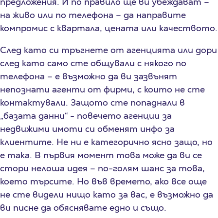
предложения. И по правило ще ви убеждават –
на живо или по телефона – да направите
компромис с квартала, цената или качеството.
След като си тръгнете от агенцията или дори
след като само сте общували с някого по
телефона – е възможно да ви зазвънят
непознати агенти от фирми, с които не сте
контактували. Защото сте попаднали в
„базата данни“ - повечето агенции за
недвижими имоти си обменят инфо за
клиентите. Не ни е категорично ясно защо, но
е така. В първия момент това може да ви се
стори нелоша идея – по-голям шанс за това,
което търсите. Но във времето, ако все още
не сте видели нищо като за вас, е възможно да
ви писне да обяснявате едно и също.