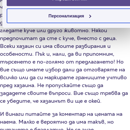
че да им е по-спокойно, че ще си плащате
редовно. Дали ще живеете сами, дали сте
Персонализация
двойка и/или с деца. Дали пушите и дали ще
гледате куче или друго животно. Някои
предпочитат да сте с куче, вместо с деца.
Всеки хазаин си има своите разбирания и
особености. Пък и, нали, да ви припомним,
търсенето е по-голямо от предлагането! Но
вие също имате избор дали да отговаряте на
всичко или да си маркирате границите учтиво
пред хазаина. Не пропускайте също да
зададете своите въпроси. Вие също трябва да
се убедите, че хазаинът ви ще е окей.
И винаги питайте за коментар на цената на
наема. Малко е вероятно да има такъв, но
питането е безплатно. Не се знае.