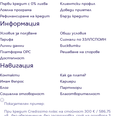
Първи кредит с 0% лихва
Клиентски профил
Лоялна програма
Доведи приятел
Рефинансиране на кредит
Бързи кредити
Информация
Условия за ползване
Общи условия
Тарифа
Сигнали по ЗЗЛПСПОИН
Лични данни
Бисквитки
Платформа ОРС
Решаване на спорове
Достъпност
Навигация
Контакти
Как да платя?
Имам въпрос
Кариери
Блог
Партньори
Социална отговорност
Благотворителност
Показателен пример:
При кредит Credissimo плюс на стойност
300
€ / 586,75
лв., без обезпечение, без застраховка, срок на договора
3