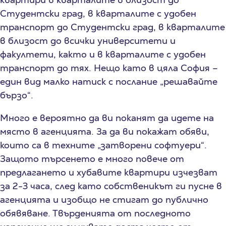
Студентски град, в кварталите с удобен
транспорт до Студентски град, в кварталите
в близост до всички университети и
факултети, както и в кварталите с удобен
транспорт до тях. Нещо като в цяла София –
един вид малко натиск с послание „решавайте
бързо“.
Много е вероятно да ви поканят да идете на
място в агенцията. За да ви покажат обяви,
които са в техните „затворени софтуери“.
Защото търсенето е много повече от
предлагането и хубавите квартири изчезват
за 2-3 часа, след като собственикът ги пусне в
агенцията и изобщо не стигат до публично
обявяване. Твърденията от последното