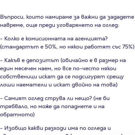
Въпроси, които намираме за важни да зададете
навреме, още преди уговарянето на оглед:
- Колко е комисионната на агенцията?
(стандартът е 50%, но някои работят със 75%)
- Какъв е депозитът (обичайно е в размер на
един месечен наем, но все по-често някои
собственици искат да се подсигурят срещу
лоши наематели и искат двойно на това)
- Самият оглед струва ли нещо? (не би
трябвало, но може да попаднете и на
обратното)
- Изобщо какви разходи има по огледа и