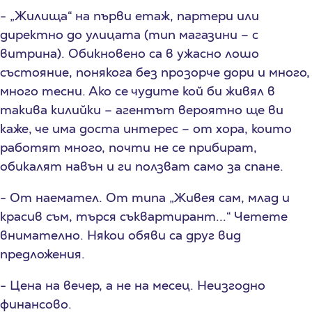
- „Жилища“ на първи етаж, партери или
директно до улицата (тип магазини – с
витрина). Обикновено са в ужасно лошо
състояние, понякога без прозорче дори и много,
много тесни. Ако се чудите кой би живял в
такива килийки – агентът вероятно ще ви
каже, че има доста интерес – от хора, които
работят много, почти не се прибират,
обикалят навън и ги ползват само за спане.
- От наемател. От типа „Живея сам, млад и
красив съм, търся съквартирант...“ Четете
внимателно. Някои обяви са друг вид
предложения.
- Цена на вечер, а не на месец. Неизгодно
финансово.