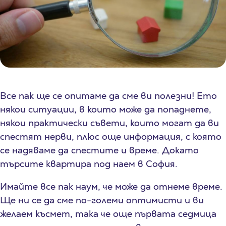
Все пак ще се опитаме да сме ви полезни! Ето
някои ситуации, в които може да попаднете,
някои практически съвети, които могат да ви
спестят нерви, плюс още информация, с която
се надяваме да спестите и време. Докато
търсите квартира под наем в София.
Имайте все пак наум, че може да отнеме време.
Ще ни се да сме по-големи оптимисти и ви
желаем късмет, така че още първата седмица