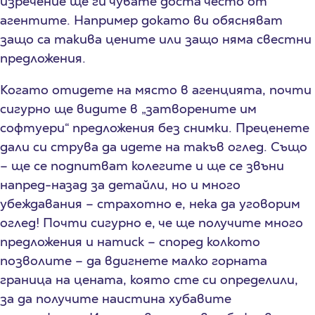
изречение ще ги чувате доста често от
агентите. Например докато ви обясняват
защо са такива цените или защо няма свестни
предложения.
Когато отидете на място в агенцията, почти
сигурно ще видите в „затворените им
софтуери“ предложения без снимки. Преценете
дали си струва да идете на такъв оглед. Също
– ще се подпитват колегите и ще се звъни
напред-назад за детайли, но и много
убеждавания – страхотно е, нека да уговорим
оглед! Почти сигурно е, че ще получите много
предложения и натиск – според колкото
позволите – да вдигнете малко горната
граница на цената, която сте си определили,
за да получите наистина хубавите