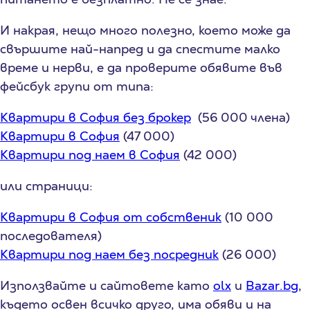
И накрая, нещо много полезно, което може да
свършите най-напред и да спестите малко
време и нерви, е да проверите обявите във
фейсбук групи от типа:
Квартири в София без брокер
(56 000 члена)
Квартири в София
(47 000)
Квартири под наем в София
(42 000)
или страници:
Квартири в София от собственик
(10 000
последователя)
Квартири под наем без посредник
(26 000)
Използвайте и сайтовете като
olx
и
Bazar.bg
,
където освен всичко друго, има обяви и на