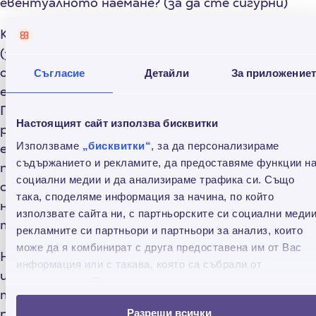
евентуалното наемане? (за да сте сигурни)
Когато идете на оглед, не се учудвайте
(защото се случва), ако в същия час на огледа за
определена квартира агентът е повикал още
Съгласие
Детайли
За приложение
един-двама кандидат-наематели.
Предполагаме, че логиката е „да свършим
Настоящият сайт използва бисквитки
работата по-набързо и ефективно“. Хубавото
Използваме
„бисквитки“
, за да персонализираме
е, че единият от оглеждащите ще има право на
съдържанието и рекламите, да предоставяме функции н
първо решение (дано сте вие!). Лошото е, че се
социални медии и да анализираме трафика си. Също
създава конкуренция и натиск – „вижте колко
така, споделяме информация за начина, по който
наплив има, решавайте бързо, че ще го вземе
използвате сайта ни, с партньорските си социални медии
този другият“!
рекламните си партньори и партньори за анализ, които
може да я комбинират с друга предоставена им от Вас
Някои от хазаите може да ви проведат
информация или с такава, която са събрали от
интервю. Може да ви разпитат подробно какво
ползването от Ваша страна на услугите им.
точно работите, за да си преценят дали
работата ви е доходоносна достатъчно, така
Разреши всички