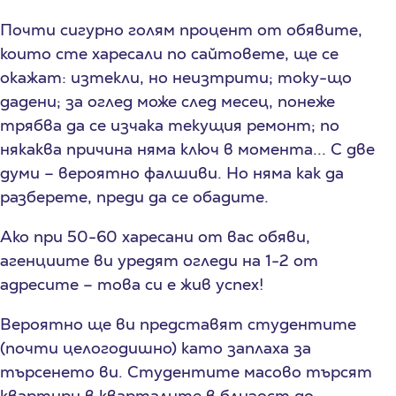
Почти сигурно голям процент от обявите,
които сте харесали по сайтовете, ще се
окажат: изтекли, но неизтрити; току-що
дадени; за оглед може след месец, понеже
трябва да се изчака текущия ремонт; по
някаква причина няма ключ в момента... С две
думи – вероятно фалшиви. Но няма как да
разберете, преди да се обадите.
Ако при 50-60 харесани от вас обяви,
агенциите ви уредят огледи на 1-2 от
адресите – това си е жив успех!
Вероятно ще ви представят студентите
(почти целогодишно) като заплаха за
търсенето ви. Студентите масово търсят
квартири в кварталите в близост до