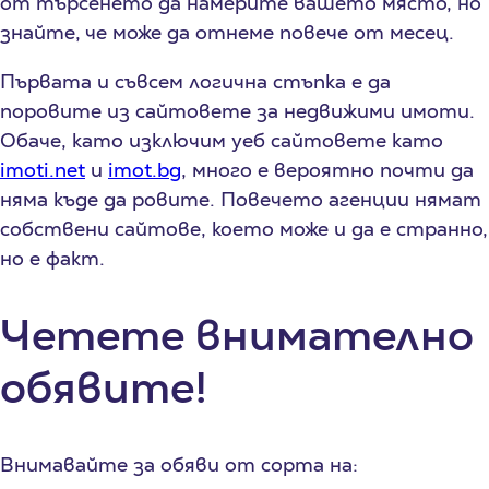
от търсенето да намерите вашето място, но
знайте, че може да отнеме повече от месец.
Първата и съвсем логична стъпка е да
поровите из сайтовете за недвижими имоти.
Обаче, като изключим уеб сайтовете като
imoti.net
и
imot.bg
, много е вероятно почти да
няма къде да ровите. Повечето агенции нямат
собствени сайтове, което може и да е странно,
но е факт.
Четете внимателно
обявите!
Внимавайте за обяви от сорта на: