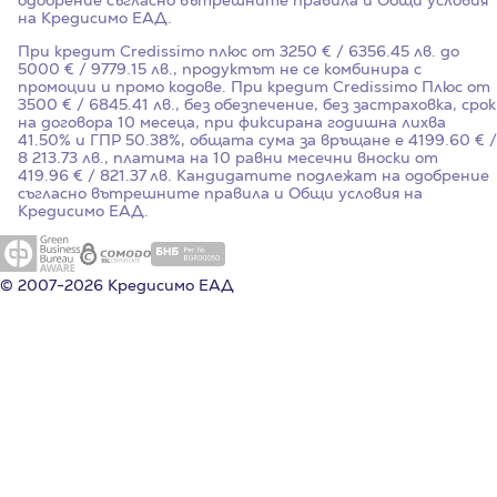
одобрение съгласно вътрешните правила и Общи условия
на Кредисимо ЕАД.
При кредит Credissimo плюс от 3250 € / 6356.45 лв. до
5000 € / 9779.15 лв., продуктът не се комбинира с
промоции и промо кодове. При кредит Credissimo Плюс от
3500 € / 6845.41 лв., без обезпечение, без застраховка, срок
на договора 10 месеца, при фиксирана годишна лихва
41.50%
и ГПР
50.38%
, общата сума за връщане е 4199.60 € /
8 213.73 лв., платима на 10 равни месечни вноски от
419.96 € / 821.37 лв. Кандидатите подлежат на одобрение
съгласно вътрешните правила и Общи условия на
Кредисимо ЕАД.
© 2007-2026 Кредисимо ЕАД