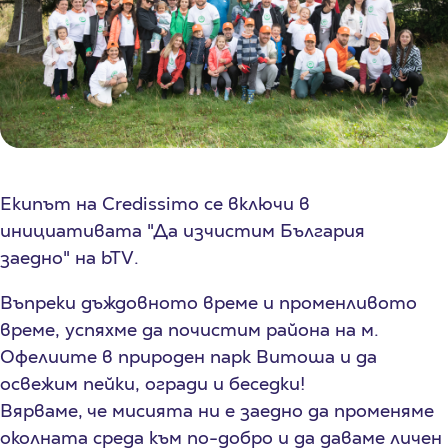
Екипът на Credissimo се включи в
инициативата "Да изчистим България
заедно" на bTV.
Въпреки дъждовното време и променливото
време, успяхме да почистим района на м.
Офелиите в природен парк Витоша и да
освежим пейки, огради и беседки!
Вярваме, че мисията ни е заедно да променяме
околната среда към по-добро и да даваме личен