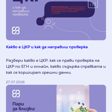
Какво е ЦКР и как да направиш проверка
Разбери какво е ЦКР, как се прави проверка на
ЦКР по ЕГН и онлайн, какво съдържа справката и
как се коригират грешни данни.
27.07.2026