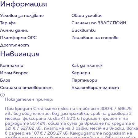
Информация
Условия за ползване
Общи условия
Тарифа
Сигнали по ЗЗЛПСПОИН
Лични данни
Бисквитки
Платформа ОРС
Решаване на спорове
Достъпност
Навигация
Контакти
Как да платя?
Имам въпрос
Кариери
Блог
Партньори
Социална отговорност
Благотворителност
Показателен пример:
При кредит Credissimo плюс на стойност
300
€ / 586,75
лв., без обезпечение, без застраховка, срок на договора
3
месеца, фиксирана лихва
41.50%
и Годишен процент на
разходите
50.42%
, общата сума за връщане по кредита е
321 € / 627.82 лв., платима на 3 равни месечни вноски, всяка
в размер на 107 € / 209.27 лв. Кандидатите подлежат на