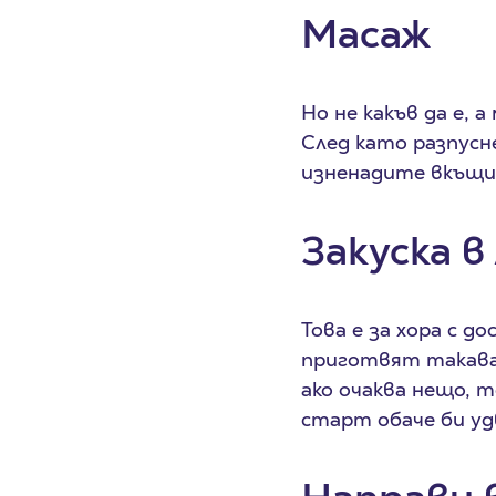
Масаж
Но не какъв да е, 
След като разпусн
изненадите вкъщи
Закуска в
Това е за хора с 
приготвят такава.
ако очаква нещо, 
старт обаче би уд