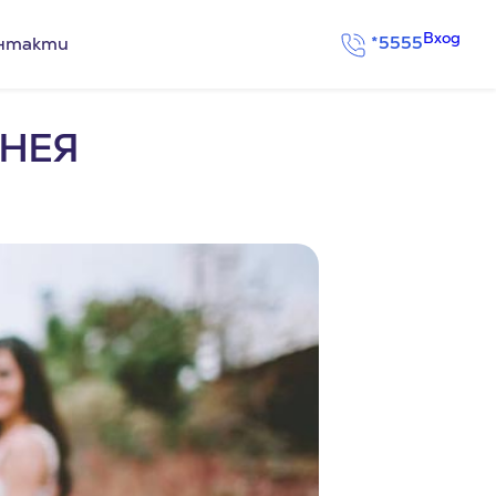
Вход
*5555
нтакти
 НЕЯ