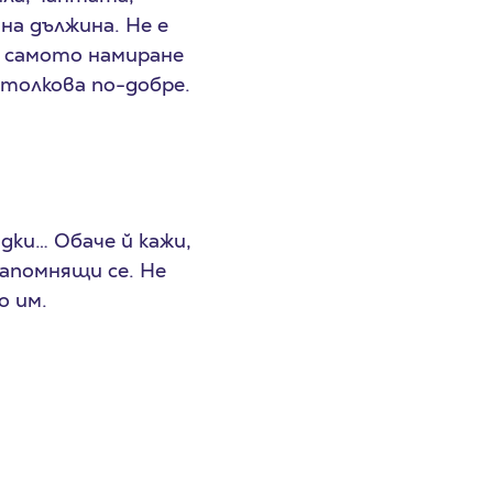
на дължина. Не е
в самото намиране
 толкова по-добре.
адки… Обаче й кажи,
апомнящи се. Не
о им.