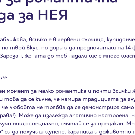
да за НЕЯ
ближава, всичко е в червени сърчица, купидонче
 по твой вкус, но дори и да предпочиташ на 14 
Зарезан, жената до теб надали ще е много щаст
ин:
ен момент за малко романтика и почти всички 
и това да се кълне, че намира традицията за гл
, че любовта не трябва да се демонстрира само 
права!). Може да изглежда апатично настроена, 
лучи нищо специално, смятай се за прецакан. М
“ си да получиш цупене, караница и доживотно н