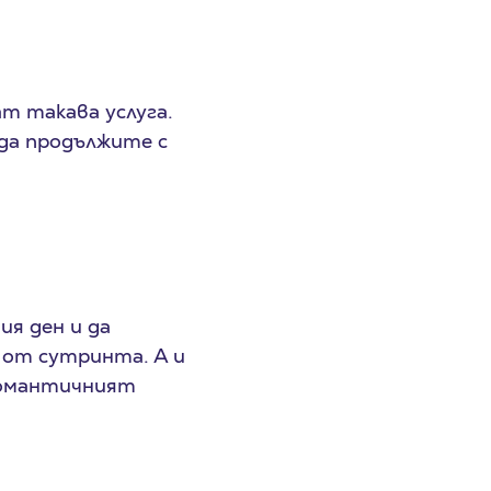
ат такава услуга.
 да продължите с
ия ден и да
 от сутринта. А и
 Романтичният