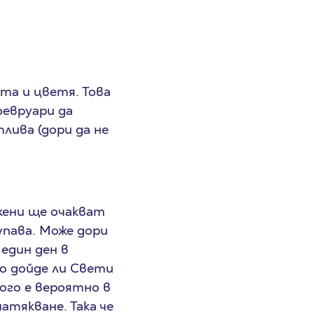
та и цветя. Това
февруари да
лива (дори да не
жени ще очакват
упава. Може дори
един ден в
но дойде ли Свети
ного е вероятно в
атякване. Така че