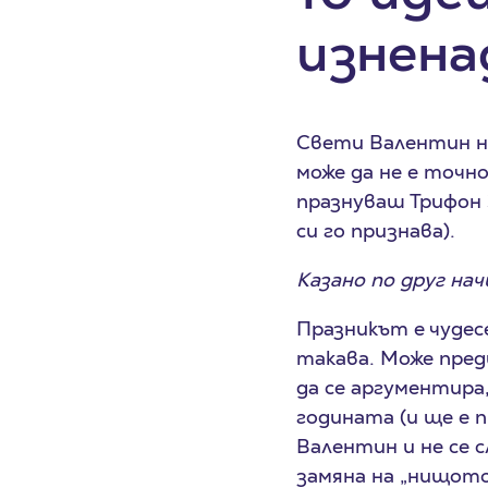
изнена
Свети Валентин на
може да не е точно
празнуваш Трифон 
си го признава).
Казано по друг нач
Празникът е чудес
такава. Може пред
да се аргументира
годината (и ще е 
Валентин и не се с
замяна на „нищото