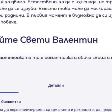
ж за двама. Естествено, за да е изненада, не тр
же да се изгуби. Вместо това може да маскир
и роднини. В първия момент е възможно да си и
 повече.
йте Свети Валентин
 партньорката ти е романтичка и обича сърца и 
празник. В този случай независимо от изненада
рибути: Букет и бижу, а може и плюшена играчк
обен род класики, тя няма да го очаква и може д
висят във въздуха, разгледай и останалите точк
Детайли
.
 бисквитки
е, портрет!
 за да персонализираме съдържанието и рекламите, да пред