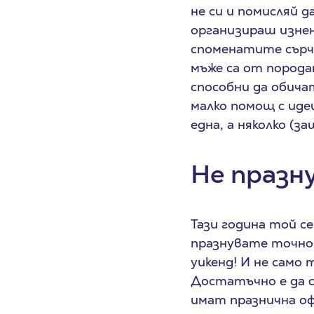
не си и помисляй 
организираш изнена
споменатите сърчи
мъже са от порода
способни да обича
малко помощ с иде
една, а няколко (з
Не празн
Тази година той с
празнувате точно 
уикенд! И не само 
Достатъчно е да с
имат празнична оф