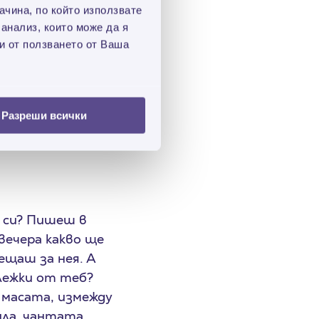
чина, по който използвате
 анализ, които може да я
Те съществуват и
и от ползването от Ваша
в интернет. При
о рисуват
амата и му я
Разреши всички
а си? Пишеш в
овечера какво ще
ещаш за нея. А
ележки от теб?
 масата, измежду
ла, чантата,