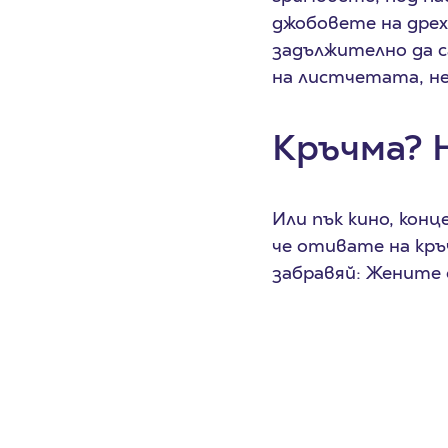
джобовете на дрех
задължително да 
на листчетата, не
Кръчма? 
Или пък кино, конц
че отивате на кръ
забравяй: Жените