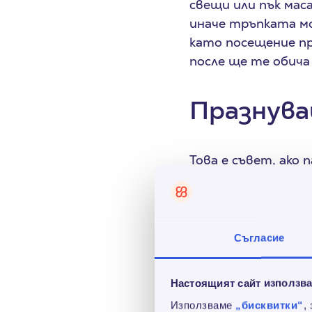
свещи или пък маса
иначе тръпката мо
като посещение пр
после ще те обича
Празнува
Това е съвет, ако
разбира се самия 
включва и тези ат
не си падаш по под
все пак, за да не 
Съгласие
доброто изкарване
Настоящият сайт използва
Колаж? Н
Използваме
„бисквитки“
,