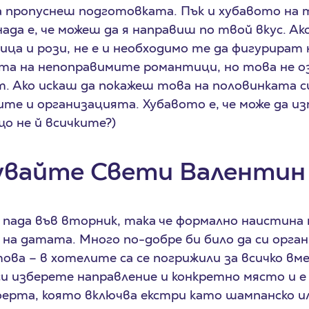
да пропуснеш подготовката. Пък и хубавото на 
да е, че можеш да я направиш по твой вкус. Ако
ца и рози, не е и необходимо те да фигурират н
та на непоправимите романтици, но това не озн
т. Ако искаш да покажеш това на половинката с
ите и организацията. Хубавото е, че може да и
ащо не й всичките?)
увайте Свети Валентин
е пада във вторник, така че формално наистина 
на датата. Много по-добре би било да си орга
това – в хотелите са се погрижили за всичко вм
и изберете направление и конкретно място и е 
ерта, която включва екстри като шампанско ил