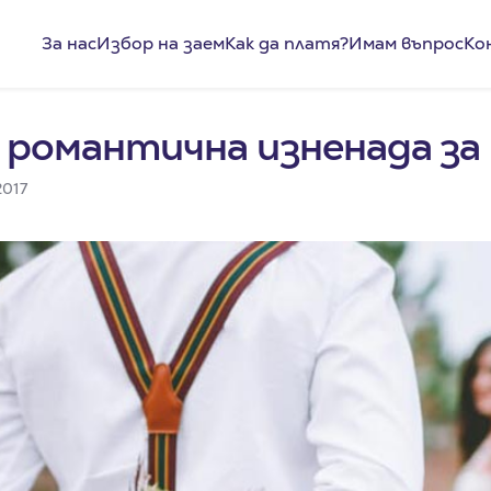
За нас
Избор на заем
Как да платя?
Имам въпрос
Ко
а романтична изненада за
2017