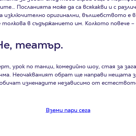
ите… Посланията може да са всякакви и с различ
са изключително оригинални, вълшебството е 
 толкова в съдържанието им. Колкото повече –
Не, театър.
ерт, урок по танци, комедийно шоу, стая за заг
чма. Неочакваният обрат ще направи нещата з
 обичат изненадите независимо от естествот
Вземи пари сега