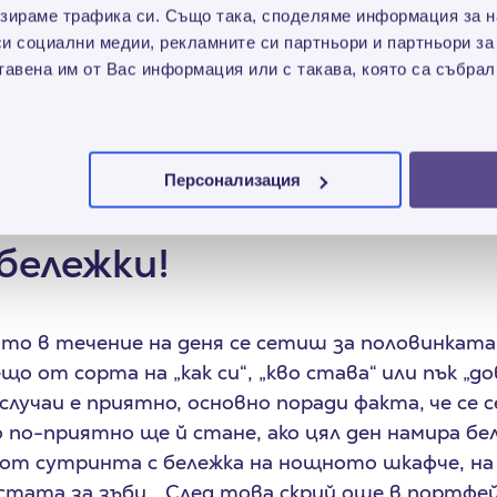
зираме трафика си. Също така, споделяме информация за на
си социални медии, рекламните си партньори и партньори за
личните художници по курортите през лятото? 
тавена им от Вас информация или с такава, която са събрал
таналото време – можеш да си харесаш някой 
телно да е точно копие, има специалисти, коит
 в поп арт стил. Избери хубава снимка с вас дв
Персонализация
нарисува.
бележки!
ато в течение на деня се сетиш за половинкат
о от сорта на „как си“, „кво става“ или пък „д
случаи е приятно, основно поради факта, че се с
о по-приятно ще й стане, ако цял ден намира б
от сутринта с бележка на нощното шкафче, на
стата за зъби… След това скрий още в портфей