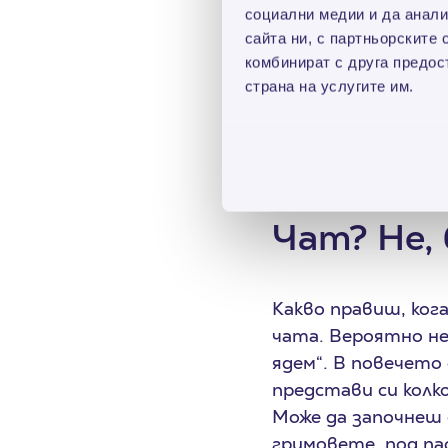
социални медии и да анали
сайта ни, с партньорските 
Сещаш ли се за у
комбинират с друга предос
работят и през ос
страна на услугите им.
това не е задължи
карикатури или пък
изпрати, за да ви 
Чат? Не, 
Какво правиш, ког
чата. Вероятно нещ
ядем“. В повечето 
представи си колк
Може да започнеш 
гримовете, под па