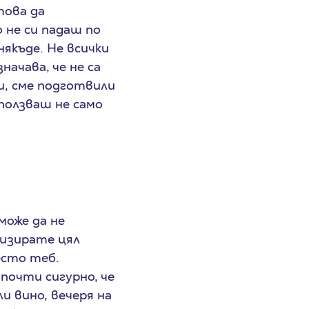
това да
 не си падаш по
якъде. Не всички
ачава, че не са
и, сме подготвили
зползваш не само
може да не
низирате цял
есто теб.
почти сигурно, че
и вино, вечеря на