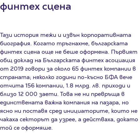
финтех сцена
Тази история тежи и извън корпоративната
биография. Когато тръгнахме, българската
финтех сцена още не беше оформена. Първият
общ доклад на Българската финтех асоциация
от 2019 говори за около 65 финтех компании в
страната; няколко години по-късно БФА вече
отчита 156 компании, 1.8 млрд. лв. приходи и
близо 12 000 заети. Това не ни превръща в
единствената важна компания на пазара, но
ясно ни поставя сред инициаторите, които не
чакаха секторът да узрее, а действаха, докато
той се оформяше.