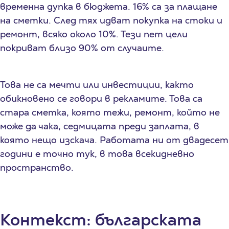
временна дупка в бюджета. 16% са за плащане
на сметки. След тях идват покупка на стоки и
ремонт, всяко около 10%. Тези пет цели
покриват близо 90% от случаите.
Това не са мечти или инвестиции, както
обикновено се говори в рекламите. Това са
стара сметка, която тежи, ремонт, който не
може да чака, седмицата преди заплата, в
която нещо изскача. Работата ни от двадесет
години е точно тук, в това всекидневно
пространство.
Контекст: българската