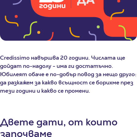
Credissimo навършва 20 години. Числата ще
дойдат по-надолу - има ги достатъчно.
Юбилеят обаче е по-добър повод за нещо друго:
да разкажем за какво всъщност се борихме през
тези години и какво се промени.
Двете дати, от които
започваме