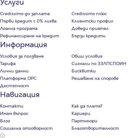
Услуги
Credissimo до заплата
Credissimo плюс
Първи кредит с 0% лихва
Клиентски профил
Лоялна програма
Доведи приятел
Рефинансиране на кредит
Бързи кредити
Информация
Условия за ползване
Общи условия
Тарифа
Сигнали по ЗЗЛПСПОИН
Лични данни
Бисквитки
Платформа ОРС
Решаване на спорове
Достъпност
Навигация
Контакти
Как да платя?
Имам въпрос
Кариери
Блог
Партньори
Социална отговорност
Благотворителност