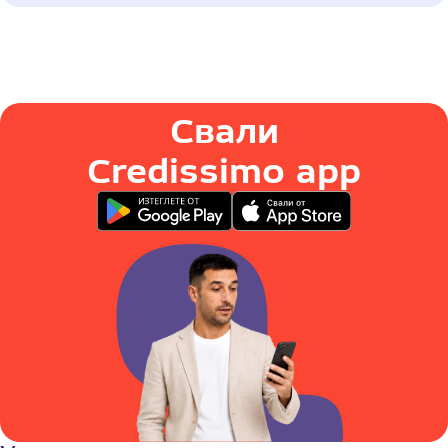
Свали
Credissimo app