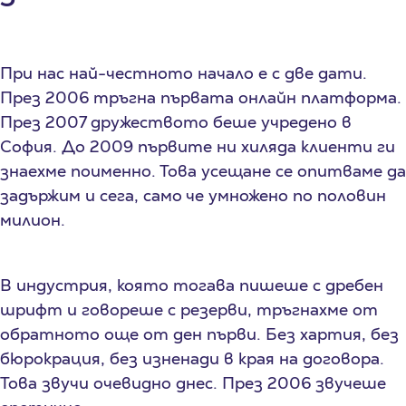
При нас най-честното начало е с две дати.
През 2006 тръгна първата онлайн платформа.
През 2007 дружеството беше учредено в
София. До 2009 първите ни хиляда клиенти ги
знаехме поименно. Това усещане се опитваме да
задържим и сега, само че умножено по половин
милион.
В индустрия, която тогава пишеше с дребен
шрифт и говореше с резерви, тръгнахме от
обратното още от ден първи. Без хартия, без
бюрокрация, без изненади в края на договора.
Това звучи очевидно днес. През 2006 звучеше