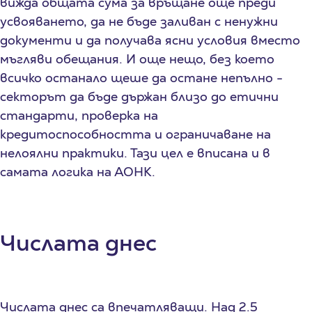
вижда общата сума за връщане още преди
усвояването, да не бъде заливан с ненужни
документи и да получава ясни условия вместо
мъгляви обещания. И още нещо, без което
всичко останало щеше да остане непълно -
секторът да бъде държан близо до етични
стандарти, проверка на
кредитоспособността и ограничаване на
нелоялни практики. Тази цел е вписана и в
самата логика на АОНК.
Числата днес
Числата днес са впечатляващи. Над 2.5