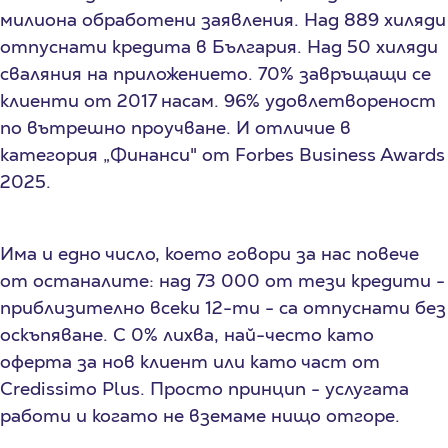
милиона обработени заявления. Над 889 хиляди
отпуснати кредита в България. Над 50 хиляди
сваляния на приложението. 70% завръщащи се
клиенти от 2017 насам. 96% удовлетвореност
по вътрешно проучване. И отличие в
категория „Финанси" от Forbes Business Awards
2025.
Има и едно число, което говори за нас повече
от останалите: над 73 000 от тези кредити -
приблизително всеки 12-ти - са отпуснати без
оскъпяване. С 0% лихва, най-често като
оферта за нов клиент или като част от
Credissimo Plus. Просто принцип - услугата
работи и когато не вземаме нищо отгоре.