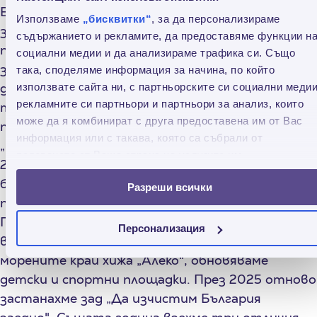
В това число влиза тригодишната ни подкрепа
Използваме
„бисквитки“
, за да персонализираме
за Детски дом „Надежда" - храна, празници,
съдържанието и рекламите, да предоставяме функции н
подаръци и боксова зала по всички стандарти
социални медии и да анализираме трафика си. Също
за спорт и безопасност, с ръкавици за всяко
така, споделяме информация за начина, по който
дете. Влизат стипендии през „Елхи на
използвате сайта ни, с партньорските си социални медии
рекламните си партньори и партньори за анализ, които
таланта" на фондация „Стоян Камбарев" и
може да я комбинират с друга предоставена им от Вас
подкрепа за фондация „Емил Шарков". Влиза и
информация или с такава, която са събрали от
„Рециклирай и нахрани" - инициативата от
ползването от Ваша страна на услугите им.
2022, която вече има 11 автомата в 6
български града и превръща рециклираната
Разреши всички
пластмаса в храна за бездомни животни.
Поставяме аптечки на труднодостъпни места
Персонализация
в планината, ремонтирахме моста над
морените край хижа „Алеко", обновяваме
детски и спортни площадки. През 2025 отново
застанахме зад „Да изчистим България