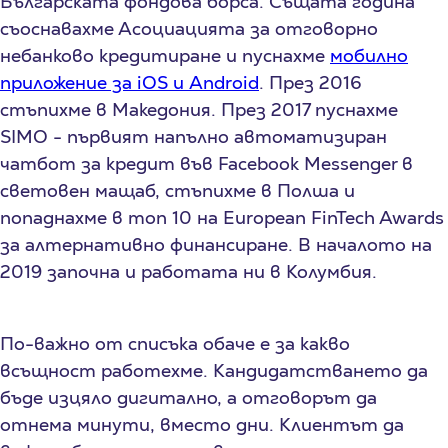
Българската фондова борса. Същата година
съоснавахме Асоциацията за отговорно
небанково кредитиране и пуснахме
мобилно
приложение за iOS и Android
. През 2016
стъпихме в Македония. През 2017 пуснахме
SIMO - първият напълно автоматизиран
чатбот за кредит във Facebook Messenger в
световен мащаб, стъпихме в Полша и
попаднахме в топ 10 на European FinTech Awards
за алтернативно финансиране. В началото на
2019 започна и работата ни в Колумбия.
По-важно от списъка обаче е за какво
всъщност работехме. Кандидатстването да
бъде изцяло дигитално, а отговорът да
отнема минути, вместо дни. Клиентът да