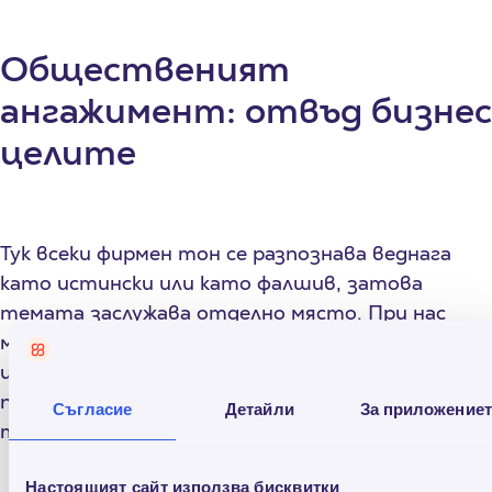
Общественият
ангажимент: отвъд бизнес
целите
Тук всеки фирмен тон се разпознава веднага
като истински или като фалшив, затова
темата заслужава отделно място. При нас
моделът е последователен: част от всеки
изплатен кредит се насочва към обществено
полезни каузи. За последните десет години
Съгласие
Детайли
За приложение
така са отделени над 1 милион лева.
Настоящият сайт използва бисквитки