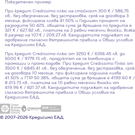
Показателен пример:
При кредит Credissimo плюс на стойност
300
€ / 586,75
лв., без обезпечение, без застраховка, срок на договора
3
месеца, фиксирана лихва
41.50%
и Годишен процент на
разходите
50.42%
, общата сума за връщане по кредита е
321 € / 627.82 лв., платима на 3 равни месечни вноски, всяка
в размер на 107 € / 209.27 лв. Кандидатите подлежат на
одобрение съгласно вътрешните правила и Общи условия
на Кредисимо ЕАД.
При кредит Credissimo плюс от 3250 € / 6356.45 лв. до
5000 € / 9779.15 лв., продуктът не се комбинира с
промоции и промо кодове. При кредит Credissimo Плюс от
3500 € / 6845.41 лв., без обезпечение, без застраховка, срок
на договора 10 месеца, при фиксирана годишна лихва
41.50%
и ГПР
50.38%
, общата сума за връщане е 4199.60 € /
8 213.73 лв., платима на 10 равни месечни вноски от
419.96 € / 821.37 лв. Кандидатите подлежат на одобрение
съгласно вътрешните правила и Общи условия на
Кредисимо ЕАД.
© 2007-2026 Кредисимо ЕАД