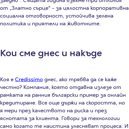
заедно". Същата година взехме три отличия
от „Златно сърце" - за цялостна корпоративна
социална отговорност, устойчива зелена
политика и приятели на животните.
Кои сме днес и накъде
Коя е
Credissimo
днес, ако трябва да се каже
честно? Компания, която отдавна излезе от
рамката на ранния български пример за онлайн
кредитиране. Все още държи на скоростта, но
я мери през качеството на риска и през
яснотата за клиента. Говори за технологии
само когато те наистина улесняват процеса. И