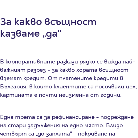
За какво всъщност
казваме „да"
В корпоративните разкази рядко се вижда най-
важният разрез - за какво хората всъщност
вземат кредит. От платените кредити в
България, в които клиентите са посочвали цел,
картината е почти неизменна от години.
Една трета са за рефинансиране - подреждане
на стари задължения на едно място. Близо
четвърт са „до заплата" - покриване на