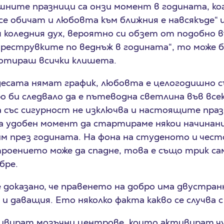
ните празници са онзи момент в годината, ко
се обичат и любовта към ближния е навсякъде“ 
ш коледния дух, вероятно си обзет от подобно 
преструвките по веднъж в годината“, то може 
отираш всички клишета.
десата нямат график, любовта е целогодишно с
о би следвало да е пътеводна светлина във все
ва със сигурност не изключва и настоящите праз
та удобен момент да стартираме някои начинани
м през годината. На фона на студеното и чест
роението може да спадне, това е също трик са
бре.
доказано, че правенето на добро има двустранн
 и даващия. Ето няколко факта какво се случва 
ивират мозъчни центрове, които активират ч