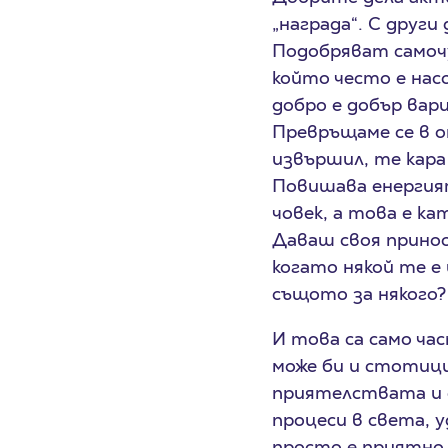
„награда“. С други
Подобряват самочу
който често е нас
добро е добър вар
Превръщаме се в 
извършил, те кара
Повишава енергият
човек, а това е ка
Даваш своя принос
когато някой те е
същото за някого?
И това са само ча
може би и стотици
приятелствата и с
процеси в света, 
просто е приятно.