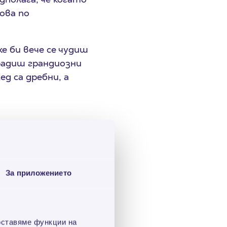
ова по
же би вече се чудиш
радиш грандиозни
д са дребни, а
За приложението
ите пред дома ти
със съседите, не
минават по тях и
ха се зарадвали,
оставяме функции на