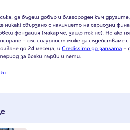
.
съка, да бъдеш добър и благороден към другите,
 никак) свързано с наличието на сериозни финан
овеш фондация (макар че, защо пък не). Но ако 
нсиране – със сигурност може да съдействаме с
рочване до 24 месеца, и
Credissimo до заплата
– 
период за всеки първи и пети.
чки
е