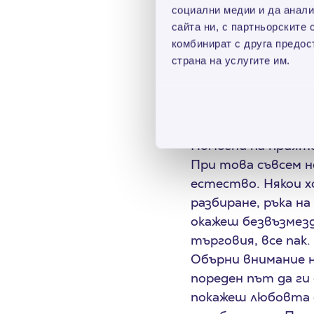
социални медии и да анали
че поне в този уч
сайта ни, с партньорските 
кости. Може да ти 
комбинират с друга предос
го правехме!
страна на услугите им.
Дари за благотво
значение дали са 2
съпричастност. От
направят същото. 
Помогни на прияте
При това съвсем н
естество. Някои х
разбиране, ръка н
окажеш безвъзмезд
търговия, все пак.
Обърни внимание н
пореден път да ги
покажеш любовта с