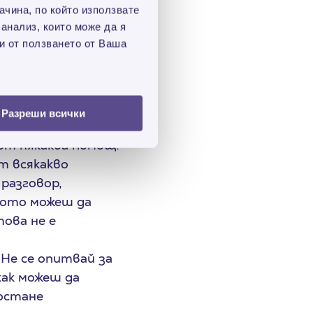
чина, по който използвате
ния за счупени
 анализ, които може да я
ви си, ако всички
и от ползването от Ваша
 помощ. Няма
оята кауза и прояви
ного хора
Разреши всички
 от някаква помощ.
т всякакво
разговор,
огото можеш да
ова не е
 Не се опитвай за
как можеш да
 остане