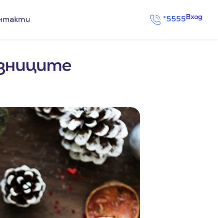
Вход
*5555
нтакти
азниците