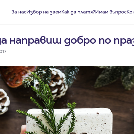
За нас
Избор на заем
Как да платя?
Имам въпрос
Ко
да направиш добро по пр
017