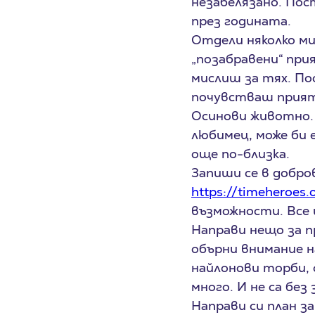
незабелязано. Пос
през годината.
Отдели няколко ми
„позабравени“ при
мислиш за тях. Пос
почувстваш приятн
Осинови животно. 
любимец, може би 
още по-близка.
Запиши се в добро
https://timeheroes
възможности. Все 
Направи нещо за п
обърни внимание н
найлонови торби,
много. И не са без 
Направи си план з