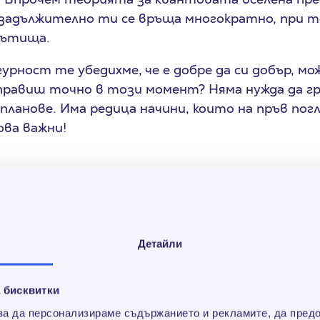
задължително ти се връща многократно, при т
пътища.
гурност те убедихме, че е добре да си добър, мо
правиш точно в този момент? Няма нужда да г
ланове. Има редица начини, които на пръв погле
ва важни!
Вземи пари сега
Детайли
 се шегуваме! Ако по някаква причина тротоар
 (защото няма време, не може да се разберете 
 бисквитки
 зима не го допускай. Представи си колко хора 
тни от кишата и леда? И обратното – колко би
 за да персонализираме съдържанието и рекламите, да пред