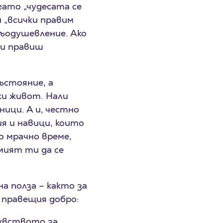
гато „чудесата се
и „всички правим
въодушевление. Ако
би правиш
ъстояние, а
ки живот. Нали
ници. А и, честно
я и навици, които
о мрачно време,
мият ти да се
а полза – както за
с правещия добро:
увството за