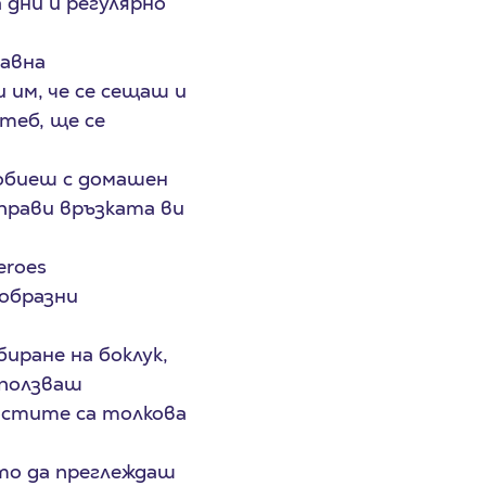
 дни и регулярно
давна
 им, че се сещаш и
теб, ще се
добиеш с домашен
прави връзката ви
eroes
образни
иране на боклук,
 ползваш
остите са толкова
йто да преглеждаш