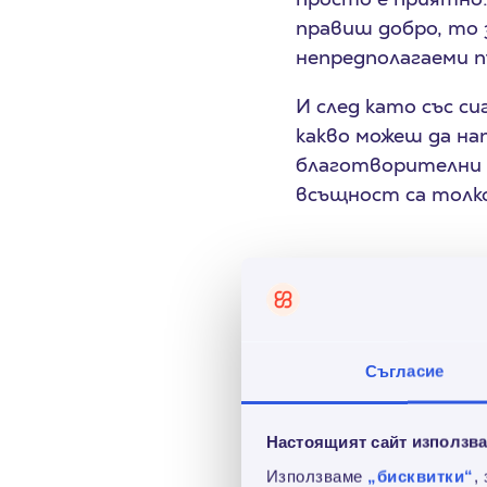
правиш добро, то 
непредполагаеми 
И след като със си
какво можеш да на
благотворителни п
всъщност са толко
Съгласие
Почисти снега. Не
стоят непочистени
Настоящият сайт използва
ти пука…), то тази
се чувстват нещас
Използваме
„бисквитки“
,