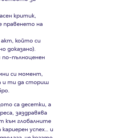
асен критик,
че правенето на
акт, който си
о доказано).
ш по-пълноценен
мни си момент,
ка и ти да сториш
бро.
ото са десетки, а
реса, заздравява
ст към глобалните
 кариерен успех… и
полага, че когато