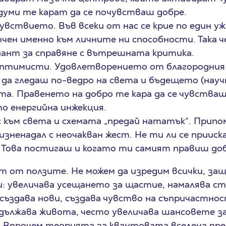
 думи те карат да се почувстваш добре.
вствието. Във всеки от нас се крие по един уж
очен именно към личните ни способности. Така 
иант за справяне с вътрешната критика.
оптимисти. Удовлетворението от благородния 
 да гледаш по-ведро на света и бъдещето (научн
а. Правенето на добро те кара да се чувства
то енергийна инжекция.
 към света и схемата „предай нататък“. Припо
 изненадал с неочакван жест. Не ти ли се приис
 Това постигаш и когато ти самият правиш до
ст от ползите. Не можем да изредим всички, защ
: увеличава усещането за щастие, намалява ст
ъздава нови, създава чувство на съпричастно
удължава живота, често увеличава шансовете за
 Впрочем теорията за квантовата вселена пред