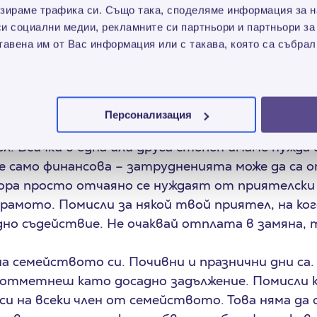
зираме трафика си. Също така, споделяме информация за на
астък могат да вървят спокойно и без притесне
си социални медии, рекламните си партньори и партньори за
се струва незначително, но никак не е. Предста
тавена им от Вас информация или с такава, която са събрал
рителност. Толкова хора се нуждаят от твоята
 или 200 лв., дали са дрехи и играчки. Избери св
ново – представи си какво се случва, когато м
Персонализация
Твоят принос съвсем не би бил без значение.
л. Всички в една или друга степен имаме нужда
е само финансова – затрудненията може да са о
ора просто отчаяно се нуждаят от приятелски 
а рамото. Помисли за някой твой приятел, на к
но съдействие. Не очаквай отплата в замяна, т
а семейството си. Почивни и празнични дни са.
 отметнеш като досадно задължение. Помисли 
и на всеки член от семейството. Това няма да