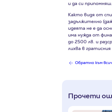
и да си припомняш
Както видя от спи
задължително (даже
идеята не е да осн
има нужда от фина
до 2500 лв. и разс
лихва в гратисния 
Обратно към вси
Прочети ощ