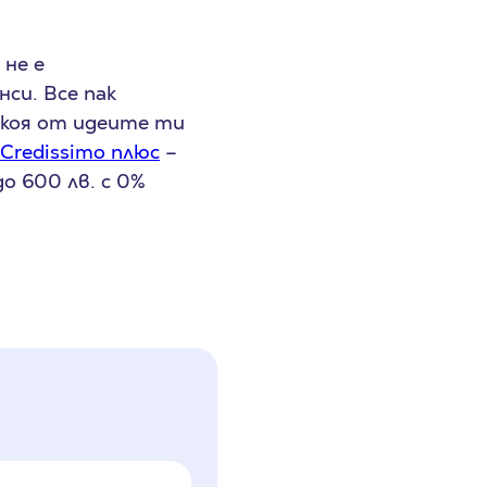
 не е
си. Все пак
някоя от идеите ти
Credissimo плюс
–
до 600 лв. с 0%