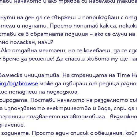
тави началото и ако трябва си набележи такива
нути на ден да се свържеш и поприказваш с от
ятели и познати. Просто попитай как са, покажи
тави се в обратната позиция – ако се случи на 
о поласкан, нали?
Ако отдавна мечтаеш, но се колебаеш, да се с
е време за решение! Да спасиш живота му ще на
волческа инициатива. На страницата на Time H
.org/bg/browse
може да избираш от редица разно
ще попаднеш на подходяща.
риродата. Постави началото на разделното съб
а използваното електричество и вода, спри да
 ограничи ползването на автомобила… възможн
значение.
а годината. Просто един списък с обещания, ко