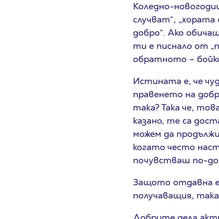
Коледно-новогодиш
случват“, „хората 
добро“. Ако обича
ти е писнало от „
обратното – бойк
Истината е, че чу
правенето на добр
така? Така че, то
казано, те са дос
можем да продължи
когато често наст
почувстваш по-до
Защото отдавна е 
получаващия, така
Добрите дела акт