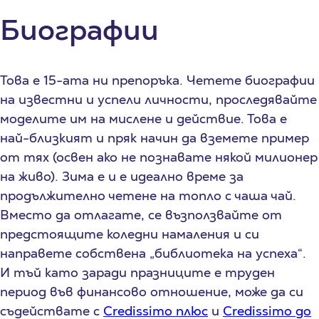
Биографии
Това е 15-ата ни препоръка. Четете биографии
на известни и успели личности, проследявайте
моделите им на мислене и действие. Това е
най-близкият и пряк начин да вземете пример
от тях (освен ако не познавате някой милионер
на живо). Зима е и е идеално време за
продължително четене на топло с чаша чай.
Вместо да отлагате, се възползвайте от
предстоящите коледни намаления и си
направете собствена „библиотека на успеха“.
И тъй като заради празниците е труден
период във финансово отношение, може да си
съдействате с
Credissimo плюс
и
Credissimo до