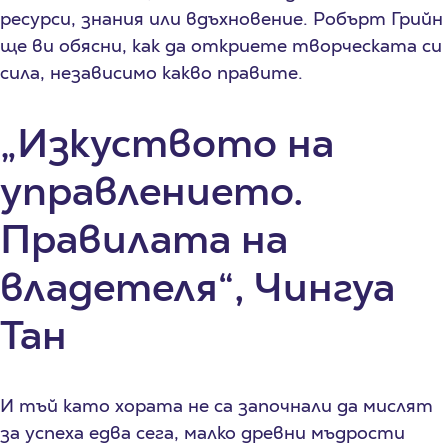
ресурси, знания или вдъхновение. Робърт Грийн
ще ви обясни, как да откриете творческата си
сила, независимо какво правите.
„Изкуството на
управлението.
Правилата на
владетеля“, Чингуа
Тан
И тъй като хората не са започнали да мислят
за успеха едва сега, малко древни мъдрости