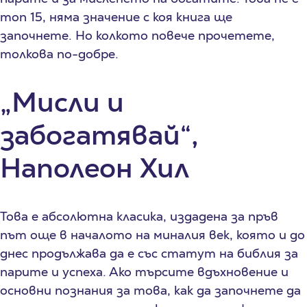
топ 15, няма значение с коя книга ще
започнете. Но колкото повече прочетете,
толкова по-добре.
„Мисли и
забогатявай“,
Наполеон Хил
Това е абсолютна класика, издадена за пръв
път още в началото на миналия век, която и до
днес продължава да е със статут на библия за
парите и успеха. Ако търсите вдъхновение и
основни познания за това, как да започнете да