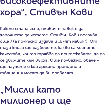
високоефективните
хора“, Стивън Кови
Както стана ясно, първият навик е да
започнете да четете. Стивън Кови посочва
още 7 (а по-късно издава и „8-ят навик“). От
тази книга ще разберете, какви са личните
качества, които трябва да притежавате, за да
се движите към върха. Още по-важно, обаче –
ще научите и кои грешни принципи и
схващания могат да ви провалят.
„Мисли като
милионер и ще