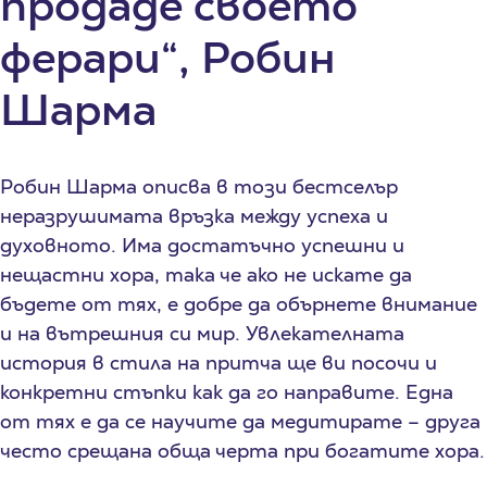
продаде своето
ферари“, Робин
Шарма
Робин Шарма описва в този бестселър
неразрушимата връзка между успеха и
духовното. Има достатъчно успешни и
нещастни хора, така че ако не искате да
бъдете от тях, е добре да обърнете внимание
и на вътрешния си мир. Увлекателната
история в стила на притча ще ви посочи и
конкретни стъпки как да го направите. Една
от тях е да се научите да медитирате – друга
често срещана обща черта при богатите хора.