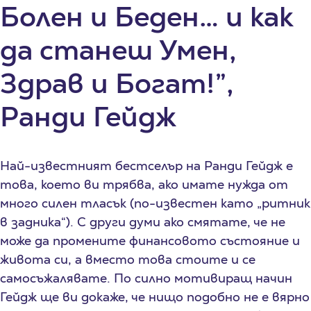
Болен и Беден… и как
да станеш Умен,
Здрав и Богат!”,
Ранди Гейдж
Най-известният бестселър на Ранди Гейдж е
това, което ви трябва, ако имате нужда от
много силен тласък (по-известен като „ритник
в задника“). С други думи ако смятате, че не
може да промените финансовото състояние и
живота си, а вместо това стоите и се
самосъжалявате. По силно мотивиращ начин
Гейдж ще ви докаже, че нищо подобно не е вярно