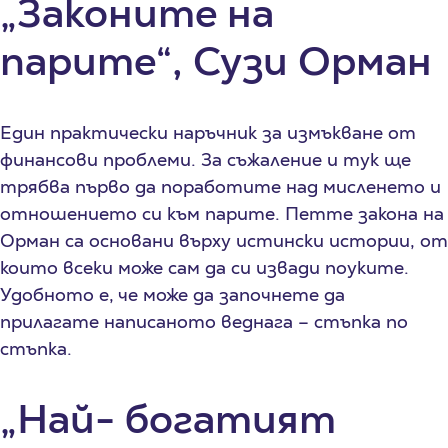
„Законите на
парите“, Сузи Орман
Един практически наръчник за измъкване от
финансови проблеми. За съжаление и тук ще
трябва първо да поработите над мисленето и
отношението си към парите. Петте закона на
Орман са основани върху истински истории, от
които всеки може сам да си извади поуките.
Удобното е, че може да започнете да
прилагате написаното веднага – стъпка по
стъпка.
„Най- богатият