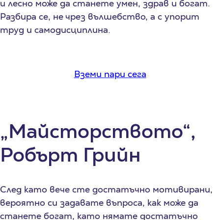
и лесно може да станете умен, здрав и богат.
Разбира се, не чрез вълшебство, а с упорит
труд и самодисциплина.
Вземи пари сега
„Майсторството“,
Робърт Грийн
След като вече сте достатъчно мотивирани,
вероятно си задавате въпроса, как може да
станете богат, като нямате достатъчно