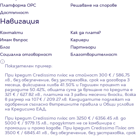
Платформа ОРС
Решаване на спорове
Достъпност
Навигация
Контакти
Как да платя?
Имам въпрос
Кариери
Блог
Партньори
Социална отговорност
Благотворителност
Показателен пример:
При кредит Credissimo плюс на стойност
300
€ / 586,75
лв., без обезпечение, без застраховка, срок на договора
3
месеца, фиксирана лихва
41.50%
и Годишен процент на
разходите
50.42%
, общата сума за връщане по кредита е
321 € / 627.82 лв., платима на 3 равни месечни вноски, всяка
в размер на 107 € / 209.27 лв. Кандидатите подлежат на
одобрение съгласно вътрешните правила и Общи условия
на Кредисимо ЕАД.
При кредит Credissimo плюс от 3250 € / 6356.45 лв. до
5000 € / 9779.15 лв., продуктът не се комбинира с
промоции и промо кодове. При кредит Credissimo Плюс от
3500 € / 6845.41 лв., без обезпечение, без застраховка, срок