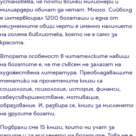
установява, че почти всички милионери и
милиардери обичат да четат. Много. Сийболд
е интервюирал 1200 богаташи и една от
неизменните общи черти е именно наличието
на голяма библиотека, която не е само за
красота.
Втората особеност в читателските навици
на богатите е, че те съвсем не залагат на
художествена литература. Преобладаващите
тематики на прочетените книги са
социология, психология, история, финанси,
себеусъвършенстване, мотивация,
образование. И, разбира се, книги за мисленето
на другите богати.
Подбрали сме 15 книги, които ни учат за
парите и за мисленето на богатите. Това не е