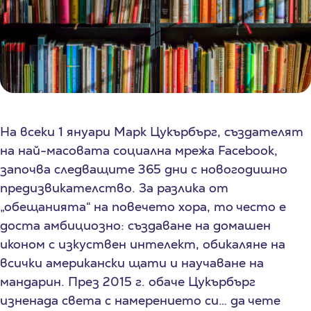
На всеки 1 януари Марк Цукърбърг, създателят
на най-масовата социална мрежа Facebook,
започва следващите 365 дни с новогодишно
предизвикателство. За разлика от
„обещанията“ на повечето хора, то често е
доста амбициозно: създаване на домашен
иконом с изкуствен интелект, обикаляне на
всички американски щати и научаване на
мандарин. През 2015 г. обаче Цукърбърг
изненада света с намерението си… да чете