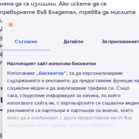
няма да са излишни. Ако искате да се
превърнете във владетел, трябва да мислите
и функционирате като такъв.
Далновидността на великия китайски
управник Тан Тайдзум ще ви бъде от полза,
Съгласие
Детайли
За приложение
независимо дали става въпрос за управление на
фирма, отглеждане на деца или вземане на
трудни решения.
Настоящият сайт използва бисквитки
Използваме
„бисквитки“
, за да персонализираме
„Как да постигаме
съдържанието и рекламите, да предоставяме функции н
социални медии и да анализираме трафика си. Също
целите си“, Брайън
така, споделяме информация за начина, по който
използвате сайта ни, с партньорските си социални медии
Трейси
рекламните си партньори и партньори за анализ, които
може да я комбинират с друга предоставена им от Вас
информация или с такава, която са събрали от
ползването от Ваша страна на услугите им.
Един от големите проблеми на повечето хора