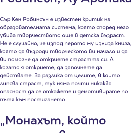
Сър Кен Робинсън е известен критик на
образователната система, която според него
убива творчеството още в детска възраст.
Не е случайно, че изпод перото му излиза книга,
която да възроди творческото ви начало и да
ви помогне да откриете страстта си. А
когато я откриете, да започнете да
действате. За разлика от целите, в които
липсва страст, тук няма почти никаква
опасност да се откажете и демотивирате по
пътя към постигането.
„Монахът, който