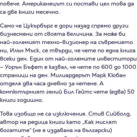
повече. Американецът си постави цел това да
са две книги месечно.
Само че Цукърбърг е дори назад спрямо други
бизнесмени от своята величина. За може би
най-големият техно-визионер на съвремието
ни, Илън Мъск, се твърди, че чете по една книга
всеки ден. Един от най-големите инвеститори
– Уорън Бъфет е казвал, че чете по 600 до 1000
страници на ден. Милиардерът Марк Кюбан
отделя два часа дневно за четене. А
компютърният гений Бил Гейтс чете (едва) 50
книги годишно.
Това изобщо не са изключения. Стив Сийболд,
автор на редица книги като „Как мислят
богатите“ (не е издавана на български)