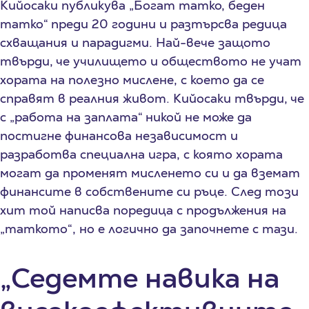
Кийосаки публикува „Богат татко, беден
татко“ преди 20 години и разтърсва редица
схващания и парадигми. Най-вече защото
твърди, че училището и обществото не учат
хората на полезно мислене, с което да се
справят в реалния живот. Кийосаки твърди, че
с „работа на заплата“ никой не може да
постигне финансова независимост и
разработва специална игра, с която хората
могат да променят мисленето си и да вземат
финансите в собствените си ръце. След този
хит той написва поредица с продължения на
„таткото“, но е логично да започнете с тази.
„Седемте навика на