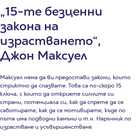
„15-те безценни
закона на
израстването“,
Джон Максуел
Максуел няма да ви предостави закони, които
стриктно да спазвате. Това са по-скоро 15
ключа, с които да откриете силните си
страни, потенциала си, как да спрете да се
саботирате, как да се мотивирате, къде по
пътя има подводни камъни и т.н. Наръчник по
израстване и усъвършенстване.