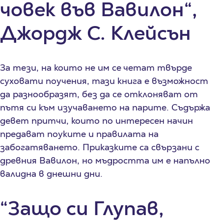
човек във Вавилон“,
Джордж С. Клейсън
За тези, на които не им се четат твърде
суховати поучения, тази книга е възможност
да разнообразят, без да се отклоняват от
пътя си към изучаването на парите. Съдържа
девет притчи, които по интересен начин
предават поуките и правилата на
забогатяването. Приказките са свързани с
древния Вавилон, но мъдростта им е напълно
валидна в днешни дни.
“Защо си Глупав,