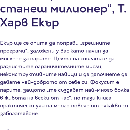
станеш милионер“, Т.
Харв Екър
Екър ще се опита да поправи „грешните
програми“, заложени у вас като начин за
мислене за парите. Целта на книгата е да
разчистите ограничителните мисли,
неконструктивните навици и да започнете да
давате най-доброто от себе си. Фокусът е
парите, защото „те създават най-много болка
в живота на всеки от нас“, но тази книга
практически учи на много повече от някакво си
забогатяване.