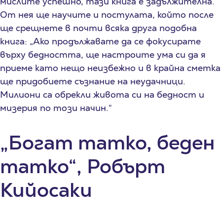
мислите успешно, тази книга е задължителна.
От нея ще научите и постулата, който после
ще срещнете в почти всяка друга подобна
книга: „Ако продължавате да се фокусирате
върху бедността, ще настроите ума си да я
приеме като нещо неизбежно и в крайна сметка
ще придобиете съзнание на неудачници.
Милиони са обрекли живота си на бедност и
мизерия по този начин.“
„Богат татко, беден
татко“, Робърт
Кийосаки