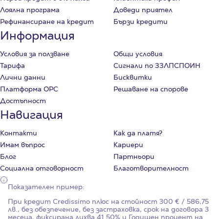
Лоялна програма
Доведи приятел
Рефинансиране на кредит
Бързи кредити
Информация
Условия за ползване
Общи условия
Тарифа
Сигнали по ЗЗЛПСПОИН
Лични данни
Бисквитки
Платформа ОРС
Решаване на спорове
Достъпност
Навигация
Контакти
Как да платя?
Имам въпрос
Кариери
Блог
Партньори
Социална отговорност
Благотворителност
Показателен пример:
При кредит Credissimo плюс на стойност
300
€ / 586,75
лв., без обезпечение, без застраховка, срок на договора
3
месеца, фиксирана лихва
41.50%
и Годишен процент на