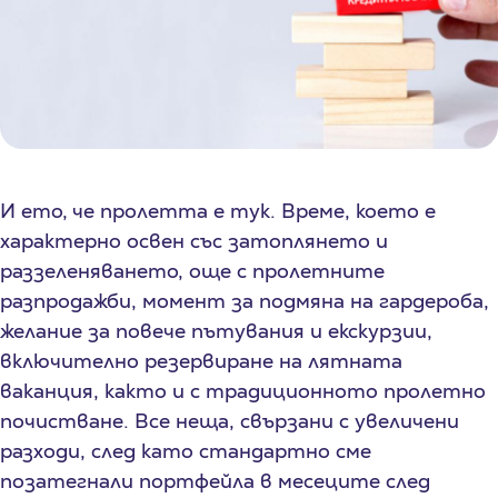
И ето, че пролетта е тук. Време, което е
характерно освен със затоплянето и
раззеленяването, още с пролетните
разпродажби, момент за подмяна на гардероба,
желание за повече пътувания и екскурзии,
включително резервиране на лятната
ваканция, както и с традиционното пролетно
почистване. Все неща, свързани с увеличени
разходи, след като стандартно сме
позатегнали портфейла в месеците след