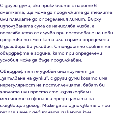
С други думи, ако приключите с парите в
сметката, ще може да продължите да теглите
или плащате до определения лимит. Върху
използваната сума се начислява лихва, а
погасяването се случва при постъпване на нови
средства по сметката или спрямо определени
в договора ви условия. Стандартно срокът на
овърдрафта е година, като при определени
условия може да бъде продължаван.
Овърдрафтът е удобен инструмент за
„запълване на дупки“, с други думи когато има
нерегулярност на постъпленията, бавят ви
заплата или просто сте изразходвали
месечните си финанси преди датата на
следващия доход. Може да го използвате и при
разплащане с дебитната си карта към