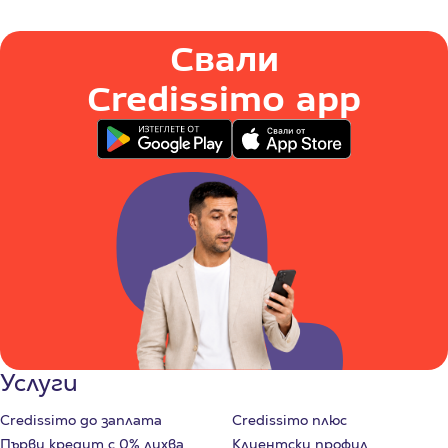
Свали
Credissimo app
Услуги
Credissimo до заплата
Credissimo плюс
Първи кредит с 0% лихва
Клиентски профил