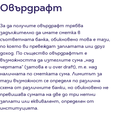
Овърдрафт
За да получите овърдрафт трябва
задължително да имате сметка в
съответната банка, обикновено това е тази,
по която ви превеждат заплатата или друг
доход. По същество овърдрафтът е
възможността да изтеглите сума „над
чертата“ (затова е и over draft), т.е. над
наличната по сметката сума. Лимитът за
тази възможност се определя по различна
схема от различните банки, но обикновено не
превишава сумата на две до три нетни
заплати или еквивалент, определен от
институцията.