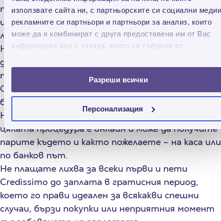
при кандидатстването и единствените
използвате сайта ни, с партньорските си социални медии
изисквания са навършено пълнолетие, валидна
рекламните си партньори и партньори за анализ, които
може да я комбинират с друга предоставена им от Вас
лична карта и наличие на доходи.
информация или с такава, която са събрали от
Няма значение къде ви превеждат заплата и
ползването от Ваша страна на услугите им.
доходи, нито къде си държите парите по
принцип. Може да ползвате услугите на
Разреши всички
Credissimo и междувременно да си сменяте
банките колкото желаете.
Персонализация
Няма значение къде се намирате, защото
цялата процедура е онлайн и може да получите
парите където и както пожелаете – на каса или
по банков път.
Не плащате лихва за всеки първи и пети
Credissimo до заплата в гратисния период,
което го прави идеален за всякакви спешни
случаи, бързи покупки или неприятния момент