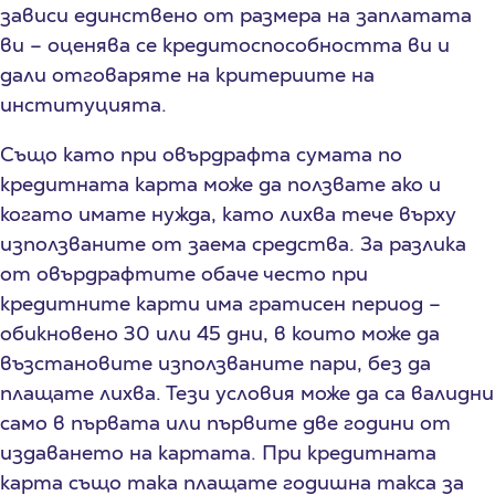
зависи единствено от размера на заплатата
ви – оценява се кредитоспособността ви и
дали отговаряте на критериите на
институцията.
Също като при овърдрафта сумата по
кредитната карта може да ползвате ако и
когато имате нужда, като лихва тече върху
използваните от заема средства. За разлика
от овърдрафтите обаче често при
кредитните карти има гратисен период –
обикновено 30 или 45 дни, в които може да
възстановите използваните пари, без да
плащате лихва. Тези условия може да са валидни
само в първата или първите две години от
издаването на картата. При кредитната
карта също така плащате годишна такса за