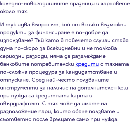
коледно-новогодишните празници и харчовете
около тях.
И тук идва въпросът, кой от всички възможни
продукти за финансиране е по-добре да
използваме? Тъй като в повечето случаи става
дума по-скоро за всекидневни и не толкова
сериозни разходи, няма да разглеждаме
банковите потребителски
кредити
с тяхната
по-сложна процедура за кандидатстване и
отпускане. Сред най-често ползваните
инструменти за наличие на допълнителен кеш
при нужда са кредитната карта и
овърдрафтът. С тях може да имате на
разположение пари, които обаче ползвате и
съответно после връщате само при нужда.