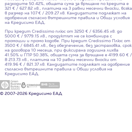
разходите
50.42%
, общата сума за връщане по кредита е
321 € / 627.82 лв., платима на 3 равни месечни вноски, всяка
в размер на 107 € / 209.27 лв. Кандидатите подлежат на
одобрение съгласно вътрешните правила и Общи условия
на Кредисимо ЕАД.
При кредит Credissimo плюс от 3250 € / 6356.45 лв. до
5000 € / 9779.15 лв., продуктът не се комбинира с
промоции и промо кодове. При кредит Credissimo Плюс от
3500 € / 6845.41 лв., без обезпечение, без застраховка, срок
на договора 10 месеца, при фиксирана годишна лихва
41.50%
и ГПР
50.38%
, общата сума за връщане е 4199.60 € /
8 213.73 лв., платима на 10 равни месечни вноски от
419.96 € / 821.37 лв. Кандидатите подлежат на одобрение
съгласно вътрешните правила и Общи условия на
Кредисимо ЕАД.
© 2007-2026 Кредисимо ЕАД