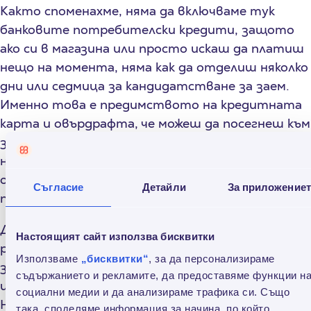
Както споменахме, няма да включваме тук
банковите потребителски кредити, защото
ако си в магазина или просто искаш да платиш
нещо на момента, няма как да отделиш няколко
дни или седмица за кандидатстване за заем.
Именно това е предимството на кредитната
карта и овърдрафта, че можеш да посегнеш към
заемните средства в секундата, в която са ти
необходими. Алтернативата на двете са
онлайн заемите на Credissimo. Ето и
Съгласие
Детайли
За приложение
предимствата:
Достъпът до финансови средства е на минути
Настоящият сайт използва бисквитки
разстояние. Толкова отнема процесът от
Използваме
„бисквитки“
, за да персонализираме
заявяването на
кредит
до неговото отпускане
съдържанието и рекламите, да предоставяме функции н
и получаване.
социални медии и да анализираме трафика си. Също
Няма изисквания за трудови правоотношения
така, споделяме информация за начина, по който