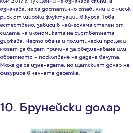
към 2017 г. Тук ценни не означава скъпи, а
означава, че са достатъчно стабилни и с нисък
риск от широки флуктуации в курса. Това,
естествено, зависи в най-голяма степен от
силата на икономиката на съответната
държава. Често обаче и политически процеси
могат да бъдат причина за обезценяване или
обратното – поскъпване на дадена валута.
Може да се изненадате, но щатският долар не
фигурира в челната десетка.
10. Брунейски долар