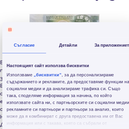
Съгласие
Детайли
За приложение
Британският паунд в момента се намира на
Настоящият сайт използва бисквитки
пето място по стабилност, но валутата вече
Използваме
„бисквитки“
, за да персонализираме
започва да страда от вероятността
съдържанието и рекламите, да предоставяме функции н
Великобритания да излезе от Европейския
социални медии и да анализираме трафика си. Също
съюз – т.нар. Брекзит. Очакванията,
така, споделяме информация за начина, по който
естествено, са, че ако този сценарий се
използвате сайта ни, с партньорските си социални медии
осъществи, британската лира ще се срине.
рекламните си партньори и партньори за анализ, които
Никой не може да каже с колко, но милиардерът
може да я комбинират с друга предоставена им от Вас
информация или с такава, която са събрали от
Джордж Сорос даде прогноза, че ефектът ще е