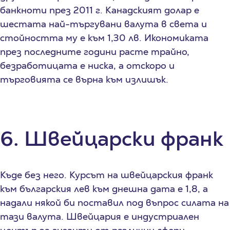
банкноти през 2011 г. Канадският долар е
шестата най-търгувани валута в света и
стойността му е към 1,30 лв. Икономиката
през последните години расте трайно,
безработицата е ниска, а отскоро и
търговията се върна към излишък.
6. Швейцарски франк
Къде без него. Курсът на швейцарския франк
към българския лев към днешна дата е 1,8, а
надали някой би поставил под въпрос силата на
тази валута. Швейцария е индустриален