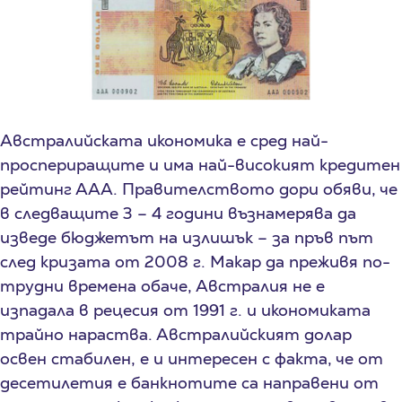
Австралийската икономика е сред най-
проспериращите и има най-високият кредитен
рейтинг ААА. Правителството дори обяви, че
в следващите 3 – 4 години възнамерява да
изведе бюджетът на излишък – за пръв път
след кризата от 2008 г. Макар да преживя по-
трудни времена обаче, Австралия не е
изпадала в рецесия от 1991 г. и икономиката
трайно нараства. Австралийският долар
освен стабилен, е и интересен с факта, че от
десетилетия е банкнотите са направени от