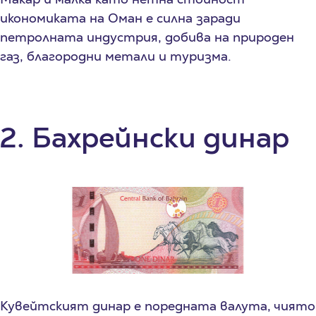
икономиката на Оман е силна заради
петролната индустрия, добива на природен
газ, благородни метали и туризма.
2. Бахрейнски динар
Кувейтският динар е поредната валута, чиято