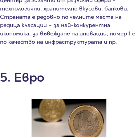
център за гиганти от различни сфери -
технологични, хранително вкусови, банкови.
Страната е редовно по челните места на
редица класации – за най-конкурентна
икономика, за въвеждане на иновации, номер 1 е
по качество на инфраструктурата и пр.
5. Евро