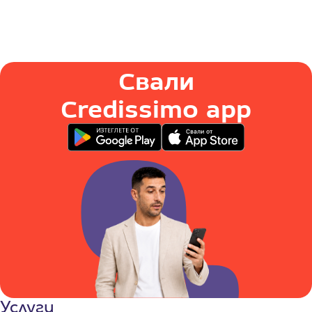
Свали
Credissimo app
Услуги