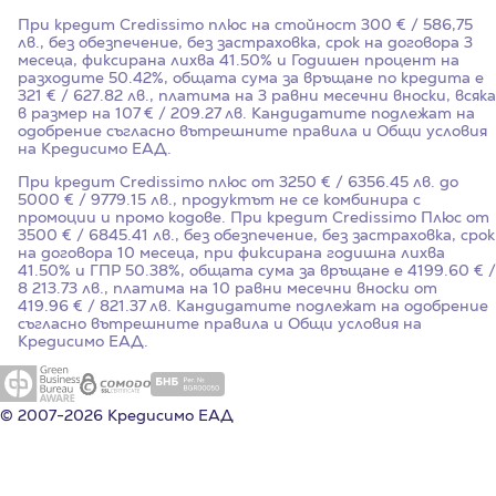
При кредит Credissimo плюс на стойност
300
€ / 586,75
лв., без обезпечение, без застраховка, срок на договора
3
месеца, фиксирана лихва
41.50%
и Годишен процент на
разходите
50.42%
, общата сума за връщане по кредита е
321 € / 627.82 лв., платима на 3 равни месечни вноски, всяка
в размер на 107 € / 209.27 лв. Кандидатите подлежат на
одобрение съгласно вътрешните правила и Общи условия
на Кредисимо ЕАД.
При кредит Credissimo плюс от 3250 € / 6356.45 лв. до
5000 € / 9779.15 лв., продуктът не се комбинира с
промоции и промо кодове. При кредит Credissimo Плюс от
3500 € / 6845.41 лв., без обезпечение, без застраховка, срок
на договора 10 месеца, при фиксирана годишна лихва
41.50%
и ГПР
50.38%
, общата сума за връщане е 4199.60 € /
8 213.73 лв., платима на 10 равни месечни вноски от
419.96 € / 821.37 лв. Кандидатите подлежат на одобрение
съгласно вътрешните правила и Общи условия на
Кредисимо ЕАД.
© 2007-2026 Кредисимо ЕАД