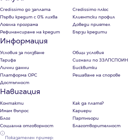
Credissimo до заплата
Credissimo плюс
Първи кредит с 0% лихва
Клиентски профил
Лоялна програма
Доведи приятел
Рефинансиране на кредит
Бързи кредити
Информация
Условия за ползване
Общи условия
Тарифа
Сигнали по ЗЗЛПСПОИН
Лични данни
Бисквитки
Платформа ОРС
Решаване на спорове
Достъпност
Навигация
Контакти
Как да платя?
Имам въпрос
Кариери
Блог
Партньори
Социална отговорност
Благотворителност
Показателен пример: