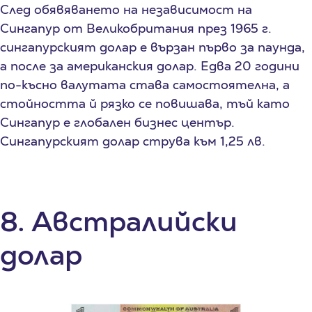
След обявяването на независимост на
Сингапур от Великобритания през 1965 г.
сингапурският долар е вързан първо за паунда,
а после за американския долар. Едва 20 години
по-късно валутата става самостоятелна, а
стойността й рязко се повишава, тъй като
Сингапур е глобален бизнес център.
Сингапурският долар струва към 1,25 лв.
8. Австралийски
долар