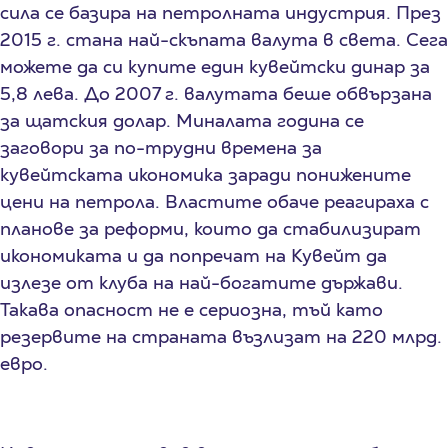
сила се базира на петролната индустрия. През
2015 г. стана най-скъпата валута в света. Сега
можете да си купите един кувейтски динар за
5,8 лева. До 2007 г. валутата беше обвързана
за щатския долар. Миналата година се
заговори за по-трудни времена за
кувейтската икономика заради понижените
цени на петрола. Властите обаче реагираха с
планове за реформи, които да стабилизират
икономиката и да попречат на Кувейт да
излезе от клуба на най-богатите държави.
Такава опасност не е сериозна, тъй като
резервите на страната възлизат на 220 млрд.
евро.