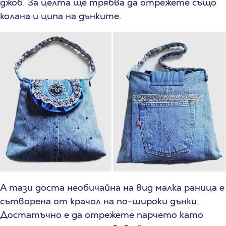
джоб. За целта ще трябва да отрежете също
колана и ципа на дънките.
А тази доста необичайна на вид малка раница е
сътворена от крачол на по-широки дънки.
Достатъчно е да отрежете парчето като