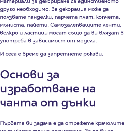
материали за декориране са единственото
друго необходимо. За декорация може да
ползвате панделки, парчета плат, копчета,
мъниста, пайети. Самозалепващите ленти,
велкро и ластици могат също да ви влязат в
употреба в зависимост от модела.
И сега е време да запретнете ръкави.
Основи за
изработване на
чанта от дънки
Първата ви задача е да отрежете крачолите
на дънките точно под чатала. За да ви се