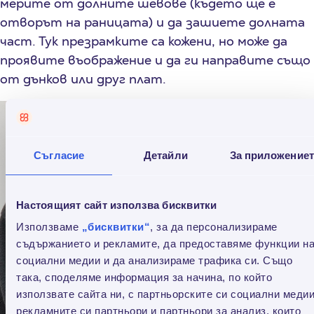
мерите от долните шевове (където ще е
отворът на раницата) и да зашиете долната
част. Тук презрамките са кожени, но може да
проявите въображение и да ги направите също
от дънков или друг плат.
Съгласие
Детайли
За приложение
Настоящият сайт използва бисквитки
Използваме
„бисквитки“
, за да персонализираме
съдържанието и рекламите, да предоставяме функции н
социални медии и да анализираме трафика си. Също
така, споделяме информация за начина, по който
използвате сайта ни, с партньорските си социални медии
рекламните си партньори и партньори за анализ, които