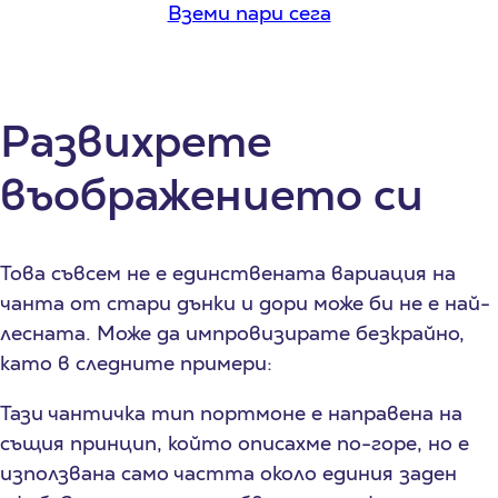
Вземи пари сега
Развихрете
въображението си
Това съвсем не е единствената вариация на
чанта от стари дънки и дори може би не е най-
лесната. Може да импровизирате безкрайно,
като в следните примери:
Тази чантичка тип портмоне е направена на
същия принцип, който описахме по-горе, но е
използвана само частта около единия заден