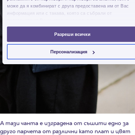
може да я комбинират с друга предоставена им от Вас
информация или с такава, която са събрали от
ползването от Ваша страна на услугите им.
Разреши всички
Персонализация
А тази чанта е изградена от съшити едно за
друго парчета от различни като плат и цвят