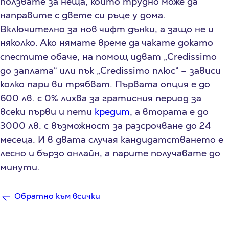
ползвате за неща, които трудно може да
направите с двете си ръце у дома.
Включително за нов чифт дънки, а защо не и
няколко. Ако нямате време да чакате докато
спестите обаче, на помощ идват „Credissimo
до заплата“ или пък „Credissimo плюс“ – зависи
колко пари ви трябват. Първата опция е до
600 лв. с 0% лихва за гратисния период за
всеки първи и пети
кредит
, а втората е до
3000 лв. с възможност за разсрочване до 24
месеца. И в двата случая кандидатстването е
лесно и бързо онлайн, а парите получавате до
минути.
Обратно към всички