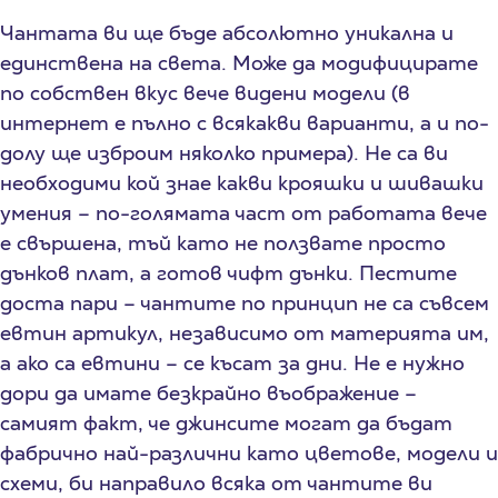
Чантата ви ще бъде абсолютно уникална и
единствена на света. Може да модифицирате
по собствен вкус вече видени модели (в
интернет е пълно с всякакви варианти, а и по-
долу ще изброим няколко примера). Не са ви
необходими кой знае какви крояшки и шивашки
умения – по-голямата част от работата вече
е свършена, тъй като не ползвате просто
дънков плат, а готов чифт дънки. Пестите
доста пари – чантите по принцип не са съвсем
евтин артикул, независимо от материята им,
а ако са евтини – се късат за дни. Не е нужно
дори да имате безкрайно въображение –
самият факт, че джинсите могат да бъдат
фабрично най-различни като цветове, модели и
схеми, би направило всяка от чантите ви