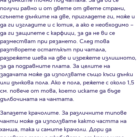
получи равно и от двете от двете страни,
сгънете дънките на две, пригладете ги, може и
да ги изгладите и с ютия, а ако е необходимо –
да ги защипете с карфици, за да не ви се
разместват при рязането. След това
разтворете остатъкът при чатала,
разрежете шева на две и изрежете излишното,
за да подравните плата. За целите на
задачата може да използвате също къси дънки
или дънкова пола. Ако е пола, режете с около 1,5
см. повече от това, което искате да бъде
дълбочината на чантата.
Запазете крачолите. За различните типове
чанти може да използвате както частта на
ханша, така и самите крачоли. Дори да