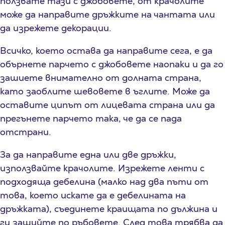
ползвате тази с джобовете, от крачолите
може да направите дръжките на чантата или
да изрежете декорации.
Всичко, което остава да направите сега, е да
обърнете парчето с джобовете наопаки и да го
зашиете внимателно от долната страна,
като заоблите шевовете в ъглите. Може да
оставите ципът от лицевата страна или да
прегънете парчето така, че да се пада
отстрани.
За да направите една или две дръжки,
използвайте крачолите. Изрежете ленти с
подходяща дебелина (малко над два пъти от
това, което искате да е дебелината на
дръжката), съединете краищата по дължина и
ги зашийте по ръбовете. След това трябва да