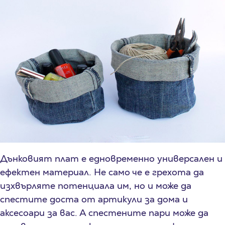
Дънковият плат е едновременно универсален и
ефектен материал. Не само че е грехота да
изхвърляте потенциала им, но и може да
спестите доста от артикули за дома и
аксесоари за вас. А спестените пари може да