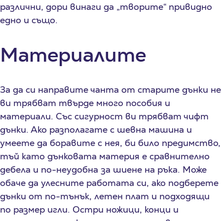
различни, дори винаги да „творите“ привидно
едно и също.
Материалите
За да си направите чанта от старите дънки не
ви трябват твърде много пособия и
материали. Със сигурност ви трябват чифт
дънки. Ако разполагате с шевна машина и
умеете да боравите с нея, би било предимство,
тъй като дънковата материя е сравнително
дебела и по-неудобна за шиене на ръка. Може
обаче да улесните работата си, ако подберете
дънки от по-тънък, летен плат и подходящи
по размер игли. Остри ножици, конци и