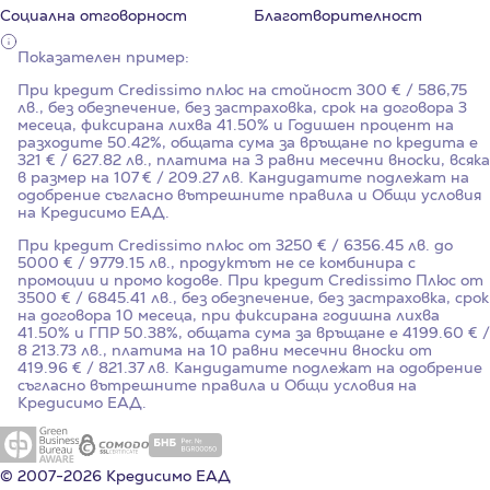
Социална отговорност
Благотворителност
Показателен пример:
При кредит Credissimo плюс на стойност
300
€ / 586,75
лв., без обезпечение, без застраховка, срок на договора
3
месеца, фиксирана лихва
41.50%
и Годишен процент на
разходите
50.42%
, общата сума за връщане по кредита е
321 € / 627.82 лв., платима на 3 равни месечни вноски, всяка
в размер на 107 € / 209.27 лв. Кандидатите подлежат на
одобрение съгласно вътрешните правила и Общи условия
на Кредисимо ЕАД.
При кредит Credissimo плюс от 3250 € / 6356.45 лв. до
5000 € / 9779.15 лв., продуктът не се комбинира с
промоции и промо кодове. При кредит Credissimo Плюс от
3500 € / 6845.41 лв., без обезпечение, без застраховка, срок
на договора 10 месеца, при фиксирана годишна лихва
41.50%
и ГПР
50.38%
, общата сума за връщане е 4199.60 € /
8 213.73 лв., платима на 10 равни месечни вноски от
419.96 € / 821.37 лв. Кандидатите подлежат на одобрение
съгласно вътрешните правила и Общи условия на
Кредисимо ЕАД.
© 2007-2026 Кредисимо ЕАД