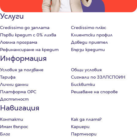
Услуги
Credissimo до заплата
Credissimo плюс
Първи кредит с 0% лихва
Клиентски профил
Лоялна програма
Доведи приятел
Рефинансиране на кредит
Бързи кредити
Информация
Условия за ползване
Общи условия
Тарифа
Сигнали по ЗЗЛПСПОИН
Лични данни
Бисквитки
Платформа ОРС
Решаване на спорове
Достъпност
Навигация
Контакти
Как да платя?
Имам въпрос
Кариери
Блог
Партньори