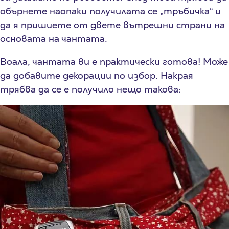
обърнете наопаки получилата се „тръбичка“ и
да я пришиете от двете вътрешни страни на
основата на чантата.
Воала, чантата ви е практически готова! Може
да добавите декорации по избор. Накрая
трябва да се е получило нещо такова: