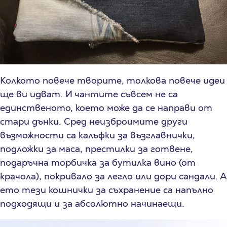
Колкото повече творите, толкова повече идеи
ще ви идват. И чантите съвсем не са
единственото, което може да се направи от
стари дънки. Сред неизброимите други
възможности са калъфки за възглавнички,
подложки за маса, престилки за готвене,
подаръчна торбичка за бутилка вино (от
крачола), покривало за легло или дори сандали. А
ето тези кошнички за съхранение са напълно
подходящи и за абсолютно начинаещи.