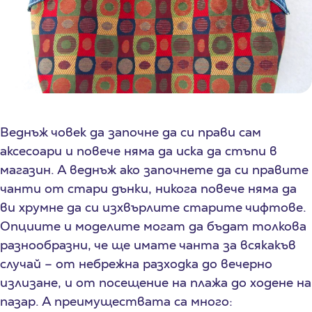
Веднъж човек да започне да си прави сам
аксесоари и повече няма да иска да стъпи в
магазин. А веднъж ако започнете да си правите
чанти от стари дънки, никога повече няма да
ви хрумне да си изхвърлите старите чифтове.
Опциите и моделите могат да бъдат толкова
разнообразни, че ще имате чанта за всякакъв
случай – от небрежна разходка до вечерно
излизане, и от посещение на плажа до ходене на
пазар. А преимуществата са много: