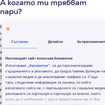
А когато ти трябват
пари?
В Credissimo винаги
получаваш пари до минути
и не само можеш лесно да заявиш получаване на
пари, но те пристигат директно по сметката
Съгласие
Детайли
За приложение
ти в най-кратък срок. Така не само няма да
губиш време да се разхождаш до най-близката
каса, но можеш да ги използваш веднага,
Настоящият сайт използва бисквитки
където и да си! Получи пари точно в момента,
Използваме
„бисквитки“
, за да персонализираме
в който ти трябват - бързо, лесно и удобно.
съдържанието и рекламите, да предоставяме функции н
Заяви
онлайн кредит от Credissimo
и избери
социални медии и да анализираме трафика си. Също
така, споделяме информация за начина, по който
получаване по банкова сметка. Това е всичко!
използвате сайта ни, с партньорските си социални медии
Няма нужда дори да ставаш от дивана - с
рекламните си партньори и партньори за анализ, които
одобрение до 7 минути, ще получиш превода
може да я комбинират с друга предоставена им от Вас
максимално бързо и удобно, без да се налага да
информация или с такава, която са събрали от