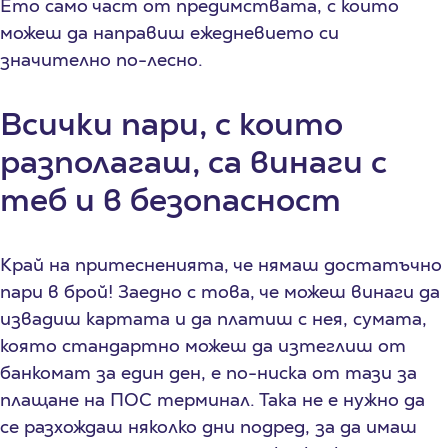
Ето само част от предимствата, с които
можеш да направиш ежедневието си
значително по-лесно.
Всички пари, с които
разполагаш, са винаги с
теб и в безопасност
Край на притесненията, че нямаш достатъчно
пари в брой! Заедно с това, че можеш винаги да
извадиш картата и да платиш с нея, сумата,
която стандартно можеш да изтеглиш от
банкомат за един ден, е по-ниска от тази за
плащане на ПОС терминал. Така не е нужно да
се разхождаш няколко дни подред, за да имаш