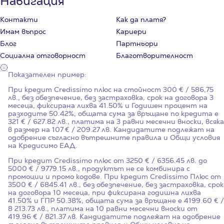
Навигация
Контакти
Как да платя?
Имам въпрос
Кариери
Блог
Партньори
Социална отговорност
Благотворителност
Показателен пример:
При кредит Credissimo плюс на стойност
300
€ / 586,75
лв., без обезпечение, без застраховка, срок на договора
3
месеца, фиксирана лихва
41.50%
и Годишен процент на
разходите
50.42%
, общата сума за връщане по кредита е
321 € / 627.82 лв., платима на 3 равни месечни вноски, всяка
в размер на 107 € / 209.27 лв. Кандидатите подлежат на
одобрение съгласно вътрешните правила и Общи условия
на Кредисимо ЕАД.
При кредит Credissimo плюс от 3250 € / 6356.45 лв. до
5000 € / 9779.15 лв., продуктът не се комбинира с
промоции и промо кодове. При кредит Credissimo Плюс от
3500 € / 6845.41 лв., без обезпечение, без застраховка, срок
на договора 10 месеца, при фиксирана годишна лихва
41.50%
и ГПР
50.38%
, общата сума за връщане е 4199.60 € /
8 213.73 лв., платима на 10 равни месечни вноски от
419.96 € / 821.37 лв. Кандидатите подлежат на одобрение