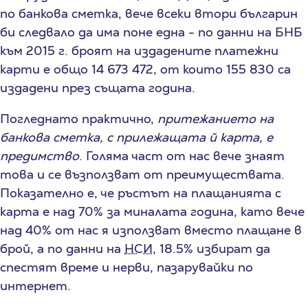
по банкова сметка, вече всеки втори българин
би следвало да има поне една - по данни на БНБ
към 2015 г. броят на издадените платежни
карти е общо 14 673 472, от които 155 830 са
издадени през същата година.
Погледнато практично,
притежанието на
банкова сметка, с прилежащата й карта, е
предимство
. Голяма част от нас вече знаят
това и се възползват от преимуществата.
Показателно е, че ръстът на плащанията с
карта е над 70% за миналата година, като вече
над 40% от нас я използват вместо плащане в
брой, а по данни на
НСИ
, 18.5% избират да
спестят време и нерви, пазарувайки по
интернет.