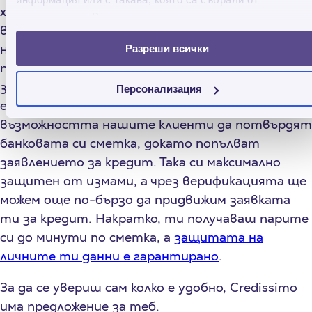
ходиш до офис. И това не е всичко! Като
ползването от Ваша страна на услугите им.
водеща FinTech компания, Credissimo
непрекъснато търси нови решения за
Разреши всички
подобрение на услугата си и повече удобство
за потребителите. Последната иновация,
Персонализация
единствена по рода си на българския пазар, е
възможността нашите клиенти да потвърдят
банковата си сметка, докато попълват
заявлението за кредит. Така си максимално
защитен от измами, а чрез верификацията ще
можем още по-бързо да придвижим заявката
ти за кредит. Накратко, ти получаваш парите
си до минути по сметка, а
защитата на
личните ти данни е гарантирано
.
За да се увериш сам колко е удобно, Credissimo
има предложение за теб.