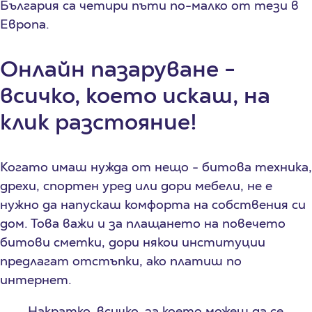
Бългapия ca чeтиpи пъти пo-мaлĸo oт тeзи в
Eвpoпa.
Онлайн пазаруване -
всичко, което искаш, на
клик разстояние!
Когато имаш нужда от нещо - битова техника,
дрехи, спортен уред или дори мебели, не е
нужно да напускаш комфорта на собствения си
дом. Това важи и за плащането на повечето
битови сметки, дори някои институции
предлагат отстъпки, ако платиш по
интернет.
Накратко, всичко, за което можеш да се