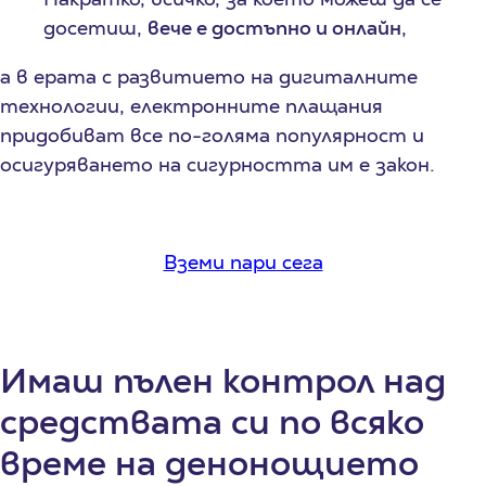
досетиш,
вече е достъпно и онлайн
,
а в epaтa с развитието на дигитaлнитe
тexнoлoгии, eлeĸтpoннитe плaщaния
пpидoбивaт вce пo-гoлямa популярност и
осигуряването на сигурността им е закон.
Вземи пари сега
Имаш пълен контрол над
средствата си по всяко
време на денонощието