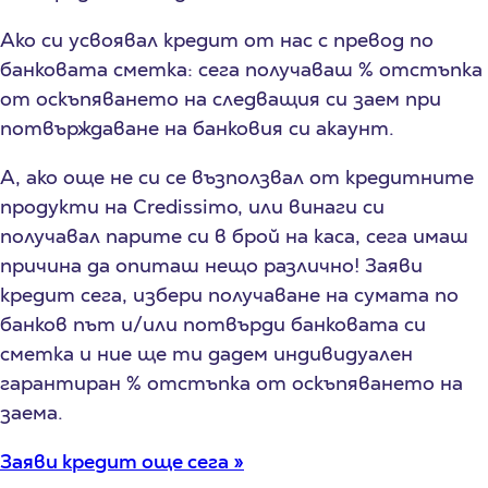
Ако си усвоявал кредит от нас с превод по
банковата сметка: сега получаваш % отстъпка
от оскъпяването на следващия си заем при
потвърждаване на банковия си акаунт.
А, ако още не си се възползвал от кредитните
продукти на Credissimo, или винаги си
получавал парите си в брой на каса, сега имаш
причина да опиташ нещо различно! Заяви
кредит сега, избери получаване на сумата по
банков път и/или потвърди банковата си
сметка и ние ще ти дадем индивидуален
гарантиран % отстъпка от оскъпяването на
заема.
Заяви кредит още сега »