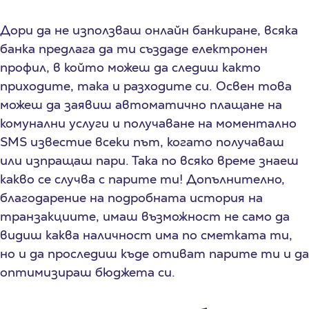
Дори да не използваш онлайн банкиране, всяка
банка предлага да ти създаде електронен
профил, в който можеш да следиш както
приходите, така и разходите си. Освен това
можеш да заявиш автоматично плащане на
комунални услуги и получаване на моментално
SMS известие всеки път, когато получаваш
или изпращаш пари. Така по всяко време знаеш
какво се случва с парите ти! Допълнително,
благодарение на подробната история на
транзакциите, имаш възможност не само да
видиш каква наличност има по сметката ти,
но и да проследиш къде отиват парите ти и да
оптимизираш бюджета си.