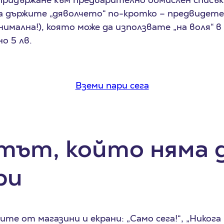
 да държите „дяволчето“ по-кротко – предвидет
имална!), която може да използвате „на воля“ в
о 5 лв.
Вземи пари сега
ът, който няма д
ри
те от магазини и екрани: „Само сега!“, „Никога п