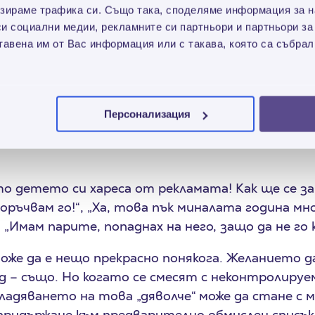
зираме трафика си. Също така, споделяме информация за на
се натъпка последователно (в един ден!) в няко
си социални медии, рекламните си партньори и партньори за
ки ресторант, дюнери, българска механа, пицари
тавена им от Вас информация или с такава, която са събрал
карница. Е, и без да му пресмятаме разходите, яс
къв беше и неговият извод, но чак на следващия 
Персонализация
анност
то детето си хареса от рекламата! Как ще се за
поръчвам го!“, „Ха, това пък миналата година мно
 „Имам парите, попаднах на него, защо да не го к
же да е нещо прекрасно понякога. Желанието д
д – също. Но когато се смесят с неконтролируем
ладяването на това „дяволче“ може да стане с м
придържане към предварително обмислен списък 