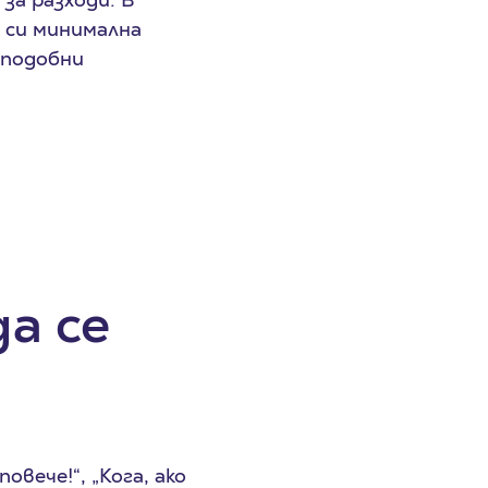
е си минимална
 подобни
а се
овече!“, „Кога, ако