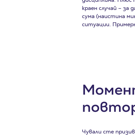
краен случай – за
сума (наистина мин
ситуации. Примерн
Момент
повто
Чували сте призиви