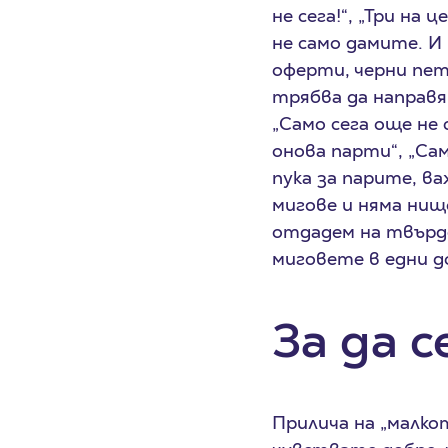
не сега!“, „Три на
не само дамите. И
оферти, черни петъ
трябва да направя 
„Само сега още не 
онова парти“, „Сам
пука за парите, в
мигове и няма нищ
отдадем на твърде
миговете в едни д
За да 
Прилича на „малкот