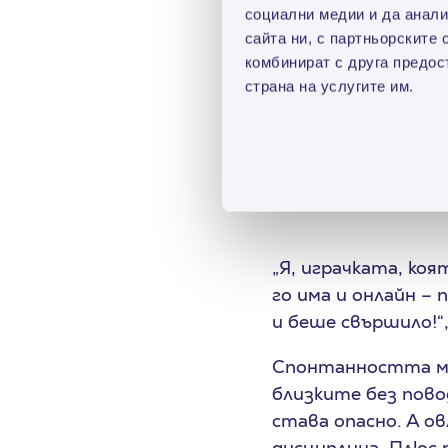
социални медии и да анали
постижение, като 
сайта ни, с партньорските 
за хранене: китайс
комбинират с друга предос
кухня, суши и слад
страна на услугите им.
прекалил, нали. Та
Спонт
„Я, играчката, коя
го има и онлайн – 
и беше свършило!“,
Спонтанността мо
близките без пово
става опасно. А ов
дисциплина. Плюс 