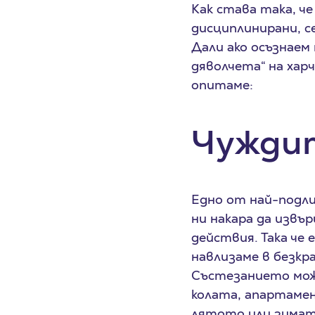
Как става така, ч
дисциплинирани, с
Дали ако осъзнаем
дяволчета“ на хар
опитаме:
Чуждит
Едно от най-подли
ни накара да извъ
действия. Така че 
навлизаме в безкра
Състезанието може
колата, апартамен
лятото или зимата.