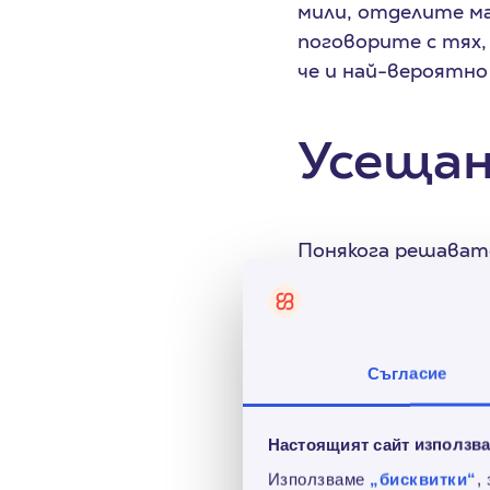
мили, отделите ма
поговорите с тях, 
че и най-вероятно
Усещан
Понякога решавате
със собствения пр
шушука: „Браво! Се
да направиш нещо з
здравословно. Сти
Съгласие
Заслужаваш още! И 
хубаво!“, което мо
Настоящият сайт използва
важно да знаете к
Използваме
„бисквитки“
,
сдобиете с куп не