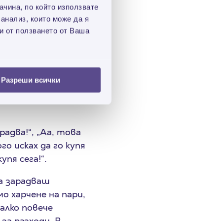
чина, по който използвате
лко различни места
 анализ, които може да я
я, мексиканска
и от ползването от Ваша
но е, че малко е
ден.
Разреши всички
радва!“, „Аа, това
го исках да го купя
упя сега!“.
а зарадваш
о харчене на пари,
алко повече
за разходи. В