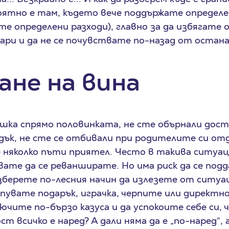
оятно е там, където вече поддържате определе
е определени разходи), главно за да избягате
ри и да не се почувствате по-назад от остан
ане на вина
ешка спрямо половинката, не сте обърнали дос
дък, не сте се отбивали при родителите си от
 няколко пъти приятел. Често в такива ситуа
вате да се реванширате. Но има риск да се под
изберете по-лесния начин да излезете от ситуа
Купувате подарък, играчка, черпите или директн
лючите по-бързо казуса и да успокоите себе си, ч
т всичко е наред? А дали няма да е „по-наред“, 