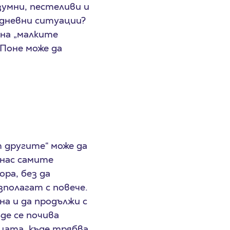
зумни, пестеливи и
едневни ситуации?
 на „малките
 Поне може да
 другите“ може да
 нас самите
ора, без да
зполагат с повече.
а и да продължи с
де се почива
ицата, къде трябва