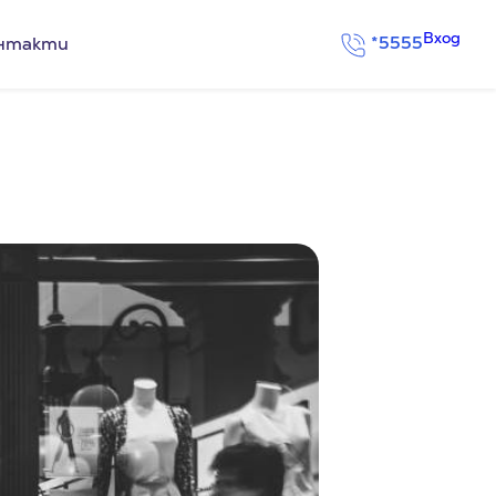
Вход
*5555
нтакти