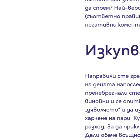
да спрем? Най-вер
(съответно правит
негативни комента
Изкупв
Направили сте гр
на децата напосле
пренебрегнали сте
виновни и се опит
„дяволчето“ и да 
харчене на пари. 
разход. За да прик
Дали обаче всъщнос