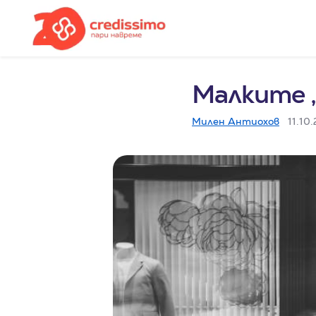
Малките „
Милен Антиохов
11.10