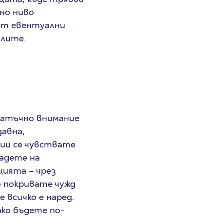
но ниво
 от евентуални
алите.
татъчно внимание
давна,
ции се чувствате
дадете на
цията – чрез
о покривате чужд
е всичко е наред.
ако бъдете по-