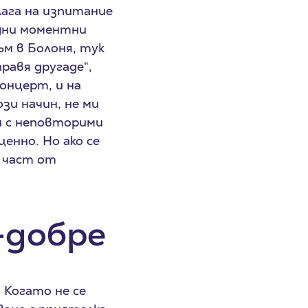
длага на изпитание
одни моментни
ъм в Болоня, тук
равя другаде“,
концерт, и на
зи начин, не ми
н с неповторими
енно. Но ако се
а част от
-добре
 Когато не се