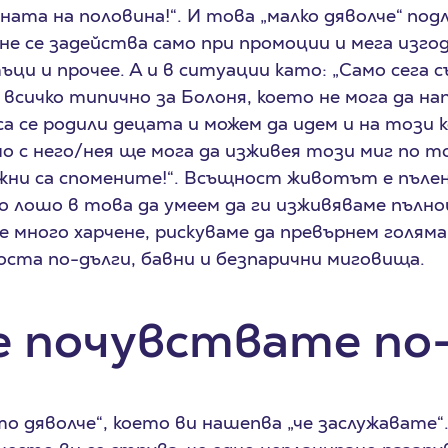
 цената на половина!“. И това „малко дяволче“ по
 не се задейства само при промоции и мега изг
ци и прочее. А и в ситуации като: „Само сега с
всичко типично за Болоня, което не мога да нап
са се родили децата и можем да идем и на този 
о с него/нея ще мога да изживея този миг по то
ажни са спомените!“. Всъщност животът е пъле
о лошо в това да умеем да ги изживяваме пълноц
 много харчене, рискуваме да превърнем голям
оста по-дълги, бавни и безпарични миговища.
се почувствате по
о дяволче“, което ви нашепва „че заслужавате“.