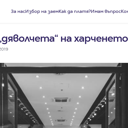
За нас
Избор на заем
Как да платя?
Имам въпрос
Ко
дяволчета“ на харченето
.2019