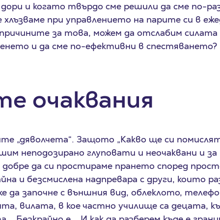
е дори и когато твърдо сме решили да сме по-ра
е хлъзваме при управлението на парите си в еж
 причините за това, можем да отслабим силата
ченето и да сме по-ефективни в спестяването?
е очаквания
те „дяволчета“. Защото „Какво ще си помислят
ршим неподозирано глуповати и неочаквани и за
е добре да си простираме прането според прост
йна и безсмислена надпревара с други, които ра
 да започне с външния вид, облеклото, телефон
та, вилата, в кое частно училище са децата, къ
.. Безкрайно е... И как да разберем къде е гран