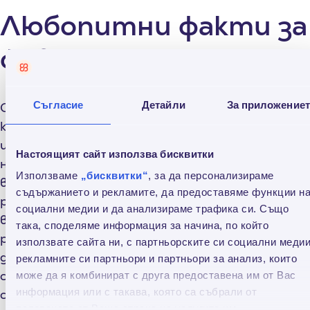
Любопитни факти за
февруари
Съгласие
Детайли
За приложение
Студеният и неприятен зимен месец е
кръстен на етруския бог на подземното
царство – Фебруус. Не само това, но и
Настоящият сайт използва бисквитки
необичайността на 29-ия му ден във
Използваме
„бисквитки“
, за да персонализираме
високосните години е довел до раждането на
съдържанието и рекламите, да предоставяме функции н
редица суеверия. Например, смята се, че във
социални медии и да анализираме трафика си. Също
високосна година не е добре човек да сменя
така, споделяме информация за начина, по който
работата си, да се жени или развежда, както и
използвате сайта ни, с партньорските си социални медии
да споделя плановете за бъдещето си. На
рекламните си партньори и партньори за анализ, които
самия 29 февруари не се водят преговори и не
може да я комбинират с друга предоставена им от Вас
информация или с такава, която са събрали от
се сключват сделки, нито е добре да се
ползването от Ваша страна на услугите им.