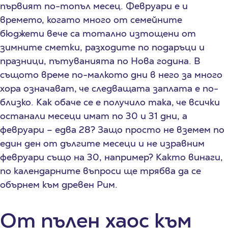
първият по-топъл месец. Февруари е и
времето, когато много от семейните
бюджети вече са тотално изтощени от
зимните сметки, разходите по подаръци и
празници, пътуванията по Нова година. В
същото време по-малкото дни в него за много
хора означават, че следващата заплата е по-
близко. Как обаче се е получило така, че всички
останали месеци имат по 30 и 31 дни, а
февруари – едва 28? Защо просто не вземем по
един ден от дългите месеци и не изравним
февруари също на 30, например? Както винаги,
по календарните въпроси ще трябва да се
обърнем към древен Рим.
От пълен хаос към