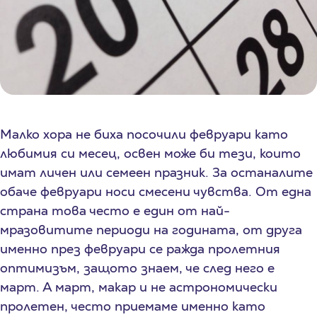
Малко хора не биха посочили февруари като
любимия си месец, освен може би тези, които
имат личен или семеен празник. За останалите
обаче февруари носи смесени чувства. От една
страна това често е един от най-
мразовитите периоди на годината, от друга
именно през февруари се ражда пролетния
оптимизъм, защото знаем, че след него е
март. А март, макар и не астрономически
пролетен, често приемаме именно като