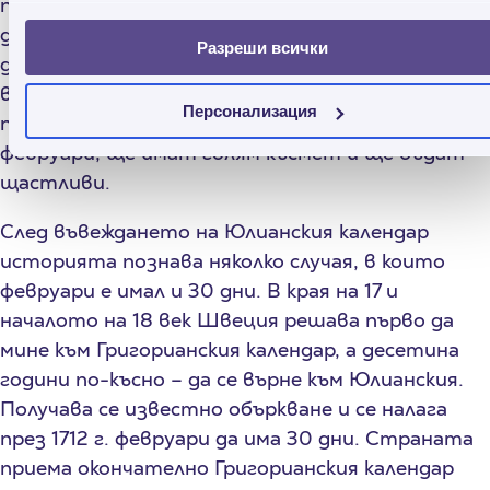
предприемат каквито и да е сериозни
действия. Не се правят големи покупки и не се
Разреши всички
дават пари назаем, защото няма да си ги
върнете. И все пак се смята, че децата, родени
Персонализация
през високосна година и особено на 29
февруари, ще имат голям късмет и ще бъдат
щастливи.
След въвеждането на Юлианския календар
историята познава няколко случая, в които
февруари е имал и 30 дни. В края на 17 и
началото на 18 век Швеция решава първо да
мине към Григорианския календар, а десетина
години по-късно – да се върне към Юлианския.
Получава се известно объркване и се налага
през 1712 г. февруари да има 30 дни. Страната
приема окончателно Григорианския календар