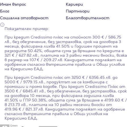
Имам въпрос
Кариери
Блог
Партньори
Социална отговорност
Благотворителност
Показателен пример:
При кредит Credissimo плюс на стойност
300
€ / 586,75
лв., без обезпечение, без застраховка, срок на договора
3
месеца, фиксирана лихва
41.50%
и Годишен процент на
разходите
50.42%
, общата сума за връщане по кредита е
321 € / 627.82 лв., платима на 3 равни месечни вноски, всяка
в размер на 107 € / 209.27 лв. Кандидатите подлежат на
одобрение съгласно вътрешните правила и Общи условия
на Кредисимо ЕАД.
При кредит Credissimo плюс от 3250 € / 6356.45 лв. до
5000 € / 9779.15 лв., продуктът не се комбинира с
промоции и промо кодове. При кредит Credissimo Плюс от
3500 € / 6845.41 лв., без обезпечение, без застраховка, срок
на договора 10 месеца, при фиксирана годишна лихва
41.50%
и ГПР
50.38%
, общата сума за връщане е 4199.60 € /
8 213.73 лв., платима на 10 равни месечни вноски от
419.96 € / 821.37 лв. Кандидатите подлежат на одобрение
съгласно вътрешните правила и Общи условия на
Кредисимо ЕАД.