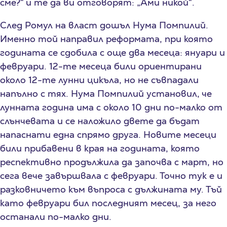
сме?“ и те да ви отговорят: „Ами никой“.
След Ромул на власт дошъл Нума Помпилий.
Именно той направил реформата, при която
годината се сдобила с още два месеца: януари и
февруари. 12-те месеца били ориентирани
около 12-те лунни цикъла, но не съвпадали
напълно с тях. Нума Помпилий установил, че
лунната година има с около 10 дни по-малко от
слънчевата и се наложило двете да бъдат
напаснати една спрямо друга. Новите месеци
били прибавени в края на годината, която
респективно продължила да започва с март, но
сега вече завършвала с февруари. Точно тук е и
разковничето към въпроса с дължината му. Тъй
като февруари бил последният месец, за него
останали по-малко дни.