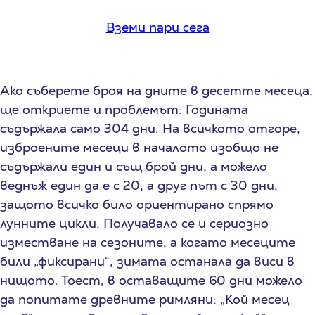
Вземи пари сега
Ако съберете броя на дните в десетте месеца,
ще откриете и проблемът: Годината
съдържала само 304 дни. На всичкото отгоре,
изброените месеци в началото изобщо не
съдържали един и същ брой дни, а можело
веднъж един да е с 20, а друг път с 30 дни,
защото всичко било ориентирано спрямо
лунните цикли. Получавало се и сериозно
изместване на сезоните, а когато месеците
били „фиксирани“, зимата останала да виси в
нищото. Тоест, в оставащите 60 дни можело
да попитате древните римляни: „Кой месец