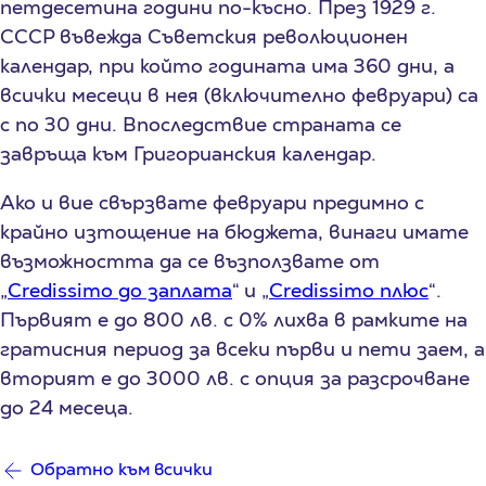
петдесетина години по-късно. През 1929 г.
СССР въвежда Съветския революционен
календар, при който годината има 360 дни, а
всички месеци в нея (включително февруари) са
с по 30 дни. Впоследствие страната се
завръща към Григорианския календар.
Ако и вие свързвате февруари предимно с
крайно изтощение на бюджета, винаги имате
възможността да се възползвате от
„
Credissimo до заплата
“ и „
Credissimo плюс
“.
Първият е до 800 лв. с 0% лихва в рамките на
гратисния период за всеки първи и пети заем, а
вторият е до 3000 лв. с опция за разсрочване
до 24 месеца.
Обратно към всички