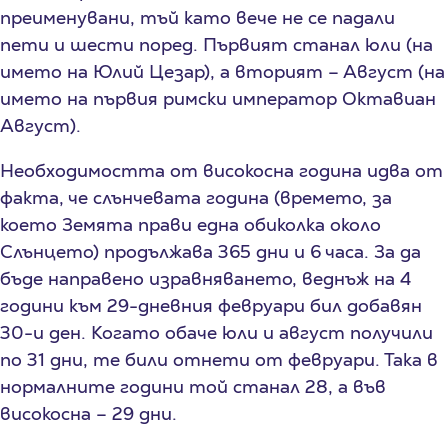
преименувани, тъй като вече не се падали
пети и шести поред. Първият станал юли (на
името на Юлий Цезар), а вторият – Август (на
името на първия римски император Октавиан
Август).
Необходимостта от високосна година идва от
факта, че слънчевата година (времето, за
което Земята прави една обиколка около
Слънцето) продължава 365 дни и 6 часа. За да
бъде направено изравняването, веднъж на 4
години към 29-дневния февруари бил добавян
30-и ден. Когато обаче юли и август получили
по 31 дни, те били отнети от февруари. Така в
нормалните години той станал 28, а във
високосна – 29 дни.