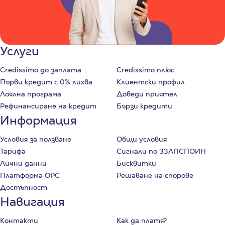
Услуги
Credissimo до заплата
Credissimo плюс
Първи кредит с 0% лихва
Клиентски профил
Лоялна програма
Доведи приятел
Рефинансиране на кредит
Бързи кредити
Информация
Условия за ползване
Общи условия
Тарифа
Сигнали по ЗЗЛПСПОИН
Лични данни
Бисквитки
Платформа ОРС
Решаване на спорове
Достъпност
Навигация
Контакти
Как да платя?