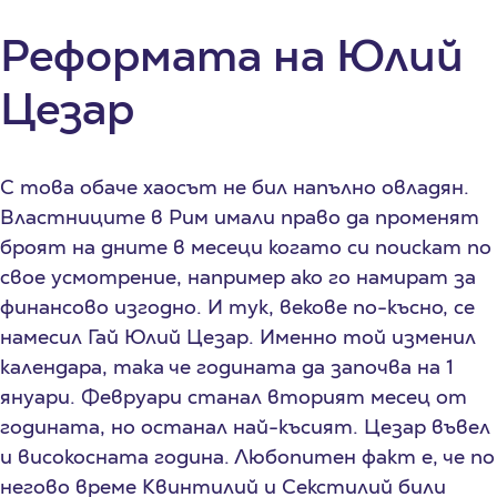
Реформата на Юлий
Цезар
С това обаче хаосът не бил напълно овладян.
Властниците в Рим имали право да променят
броят на дните в месеци когато си поискат по
свое усмотрение, например ако го намират за
финансово изгодно. И тук, векове по-късно, се
намесил Гай Юлий Цезар. Именно той изменил
календара, така че годината да започва на 1
януари. Февруари станал вторият месец от
годината, но останал най-късият. Цезар въвел
и високосната година. Любопитен факт е, че по
негово време Квинтилий и Секстилий били