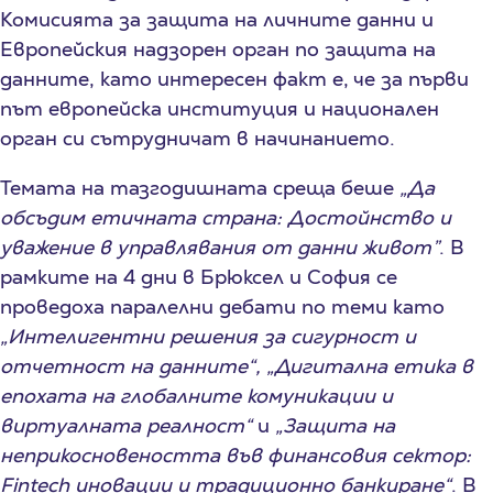
Комисията за защита на личните данни и
Европейския надзорен орган по защита на
данните, като интересен факт е, че за първи
път европейска институция и национален
орган си сътрудничат в начинанието.
Темата на тазгодишната среща беше
„Да
обсъдим етичната страна: Достойнство и
уважение в управлявания от данни живот”
. В
рамките на 4 дни в Брюксел и София се
проведоха паралелни дебати по теми като
„Интелигентни решения за сигурност и
отчетност на данните“, „Дигитална етика в
епохата на глобалните комуникации и
виртуалната реалност“
и
„Защита на
неприкосновеността във финансовия сектор:
Fintech иновации и традиционно банкиране“
. В