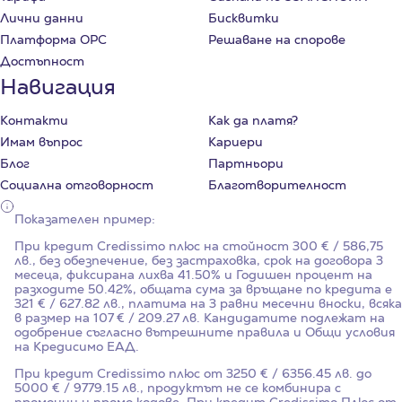
Лични данни
Бисквитки
Платформа ОРС
Решаване на спорове
Достъпност
Навигация
Контакти
Как да платя?
Имам въпрос
Кариери
Блог
Партньори
Социална отговорност
Благотворителност
Показателен пример:
При кредит Credissimo плюс на стойност
300
€ / 586,75
лв., без обезпечение, без застраховка, срок на договора
3
месеца, фиксирана лихва
41.50%
и Годишен процент на
разходите
50.42%
, общата сума за връщане по кредита е
321 € / 627.82 лв., платима на 3 равни месечни вноски, всяка
в размер на 107 € / 209.27 лв. Кандидатите подлежат на
одобрение съгласно вътрешните правила и Общи условия
на Кредисимо ЕАД.
При кредит Credissimo плюс от 3250 € / 6356.45 лв. до
5000 € / 9779.15 лв., продуктът не се комбинира с