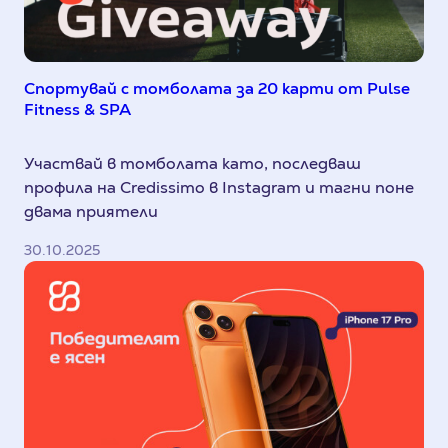
Спортувай с томболата за 20 карти от Pulse
Fitness & SPA
Участвай в томболата като, последваш
профила на Credissimo в Instagram и тагни поне
двама приятели
30.10.2025