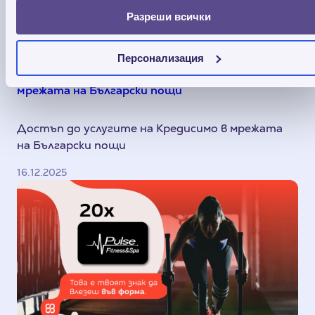
Разреши всички
Персонализация
Услугите на Credissimo вече са достъпни в
мрежата на Български пощи
Достъп до услугите на Кредисимо в мрежата
на Български пощи
16.12.2025