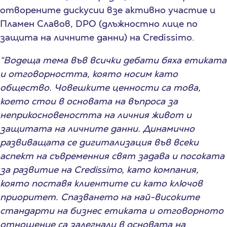
отворените дискусии взе активно участие и
Пламен Славов, DPO (длъжностно лице по
защита на личните данни) на Credissimo.
“Водеща тема във всички дебати бяха етиката
и отговорността, която носим като
общество. Човешките ценности са това,
което стои в основата на въпроса за
неприкосновеността на личния живот и
защитата на личните данни. Динамично
развиващата се дигитализация във всеки
аспект на съвременния свят задава и посоката
за развитие на Credissimo, като компания,
която поставя клиентите си като ключов
приоритет. Спазването на най-високите
стандарти на бизнес етиката и отговорното
отношение са залегнали в основата на