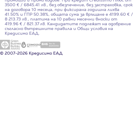
промоции и промо кодове. При кредит Credissimo Плюс от
3500 € / 6845.41 лв., без обезпечение, без застраховка, срок
на договора 10 месеца, при фиксирана годишна лихва
41.50%
и ГПР
50.38%
, общата сума за връщане е 4199.60 € /
8 213.73 лв., платима на 10 равни месечни вноски от
419.96 € / 821.37 лв. Кандидатите подлежат на одобрение
съгласно вътрешните правила и Общи условия на
Кредисимо ЕАД.
© 2007-2026 Кредисимо ЕАД