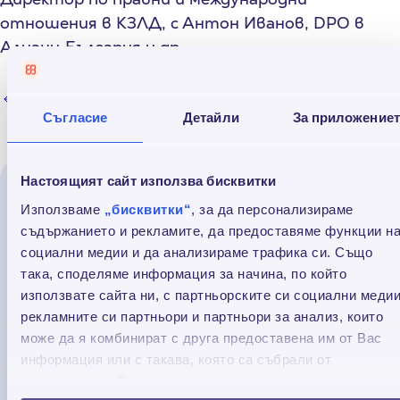
отношения в КЗЛД, с Антон Иванов, DPO в
Алианц България и др.
Обратно към всички
Съгласие
Детайли
За приложение
Настоящият сайт използва бисквитки
Прочети още
Използваме
„бисквитки“
, за да персонализираме
съдържанието и рекламите, да предоставяме функции н
социални медии и да анализираме трафика си. Също
така, споделяме информация за начина, по който
използвате сайта ни, с партньорските си социални медии
рекламните си партньори и партньори за анализ, които
може да я комбинират с друга предоставена им от Вас
информация или с такава, която са събрали от
ползването от Ваша страна на услугите им.