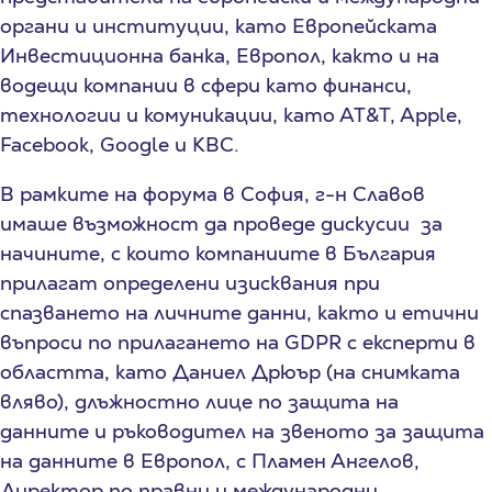
органи и институции, като Европейската
Инвестиционна банка, Европол, както и на
водещи компании в сфери като финанси,
технологии и комуникации, като АТ&T, Apple,
Facebook, Google и KBC.
В рамките на форума в София, г-н Славов
имаше възможност да проведе дискусии за
начините, с които компаниите в България
прилагат определени изисквания при
спазването на личните данни, както и етични
въпроси по прилагането на GDPR с експерти в
областта, като Даниел Дрюър (на снимката
вляво), длъжностно лице по защита на
данните и ръководител на звеното за защита
на данните в Европол, с Пламен Ангелов,
Директор по правни и международни