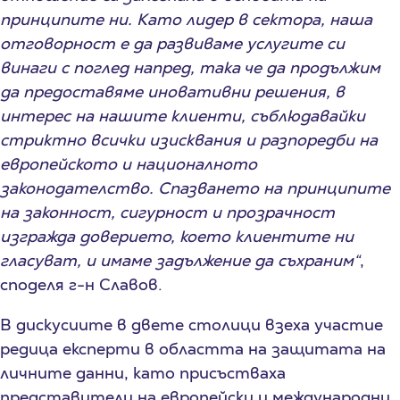
принципите ни. Като лидер в сектора, наша
отговорност е да развиваме услугите си
винаги с поглед напред, така че да продължим
да предоставяме иновативни решения, в
интерес на нашите клиенти, съблюдавайки
стриктно всички изисквания и разпоредби на
европейското и националното
законодателство. Спазването на принципите
на законност, сигурност и прозрачност
изгражда доверието, което клиентите ни
гласуват, и имаме задължение да съхраним“
,
споделя г-н Славов.
В дискусиите в двете столици взеха участие
редица експерти в областта на защитата на
личните данни, като присъстваха
представители на европейски и международни