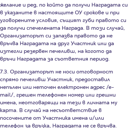
желание и ред, по който да получи Наградата си
в указаните в настоящите ОУ срокове и при
уговорените условия, същият губи правото си
да получи спечелената Награда. В този случай,
Организаторът си запазва правото да не
връчва Наградата на друг Участник или да
изтегли резервен печеливш, на когото да
връчи Наградата за съответния период.
7.3. Организаторът не носи отговорност
спрямо печеливш Участник, предоставил
непълен или неточен електронен адрес /е-
mail/, грешен телефонен номер или грешни
имена, неотговарящи на тези в личната му
карта. В случай на несъответствие в
посочените от Участника имена и/или
телефон за връзка, Наградата не се връчва.