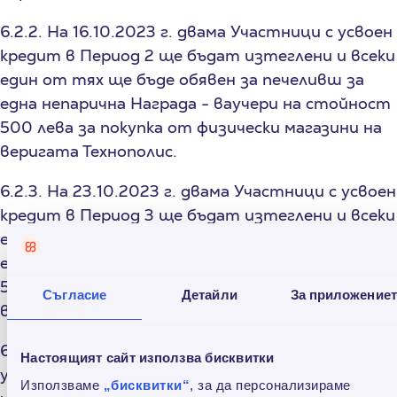
6.2.2. На 16.10.2023 г. двама Участници с усвоен
кредит в Период 2 ще бъдат изтеглени и всеки
един от тях ще бъде обявен за печеливш за
една непарична Награда - ваучери на стойност
500 лева за покупка от физически магазини на
веригата Технополис.
6.2.3. На 23.10.2023 г. двама Участници с усвоен
кредит в Период 3 ще бъдат изтеглени и всеки
един от тях ще бъде обявен за печеливш за
една непарична Награда - ваучери на стойност
500 лева за покупка от физически магазини на
Съгласие
Детайли
За приложение
веригата Технополис.
6.2.4. На 30.10.2023 г. двама Участници с
Настоящият сайт използва бисквитки
усвоен кредит в Период 4 ще бъдат изтеглени
Използваме
„бисквитки“
, за да персонализираме