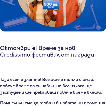
Октомври е! Време за нов
Credissimo фестивал от награди.
Тази есен е златна! Все още е топло и имаш
повече време да си навън, но все някога ще
застудее и ще прекарваш повече време вкъщи.
Помислили сме за това и в новата ни промоция