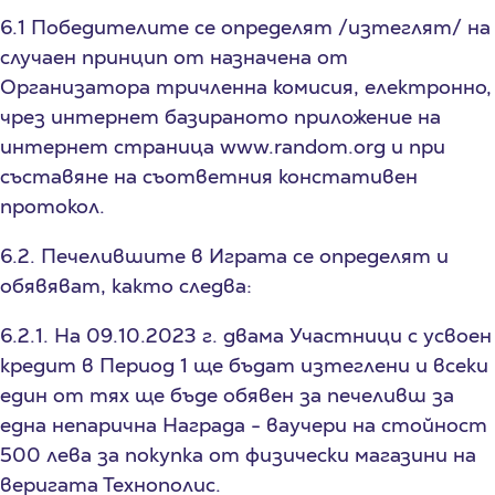
6.1 Победителите се определят /изтеглят/ на
случаен принцип от назначена от
Организатора тричленна комисия, електронно,
чрез интернет базираното приложение на
интернет страница www.random.org и при
съставяне на съответния констативен
протокол.
6.2. Печелившите в Играта се определят и
обявяват, както следва:
6.2.1. На 09.10.2023 г. двама Участници с усвоен
кредит в Период 1 ще бъдат изтеглени и всеки
един от тях ще бъде обявен за печеливш за
една непарична Награда - ваучери на стойност
500 лева за покупка от физически магазини на
веригата Технополис.