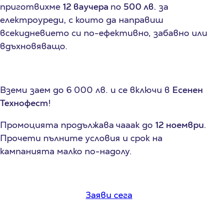
приготвихме
12 ваучера
по
500 лв.
за
електроуреди, с които да направиш
всекидневието си по-ефективно, забавно или
вдъхновяващо.
Вземи заем до 6 000 лв. и се включи в
Есенен
Технофест
!
Промоцията продължава чааак до
12 ноември
.
Прочети пълните условия и срок на
кампанията малко по-надолу.
Заяви сега