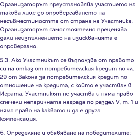
Организаторът преустановява участието на
такова лице до опровергаването на
несъвместимостта от страна на Участника.
Организаторът самостоятелно преценява
дали неизпълнението на изискванията е
опровергано.
5.3. Ако Участникът се възползва от правото
си на отказ от потребителския кредит по чл.
29 от Закона за потребителския кредит по
отношение на кредита, с който е участвал в
Играта, Участникът не участва и няма право
спечели непаричната награда по раздел V, т. 1 и
няма право на каквато и да е друга
компенсация.
6
.
Определяне и обявяване на победителите: