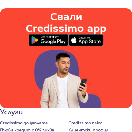
Свали
Credissimo app
Услуги
Credissimo до заплата
Credissimo плюс
Първи кредит с 0% лихва
Клиентски профил