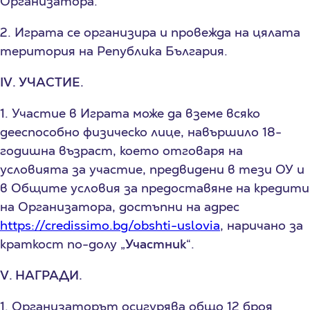
Организатора.
2. Играта се организира и провежда на цялата
територия на Република България.
I
V
. УЧАСТИЕ.
1. Участие в Играта може да вземе всяко
дееспособно физическо лице, навършило 18-
годишна възраст, което отговаря на
условията за участие, предвидени в тези ОУ и
в Общите условия за предоставяне на кредити
на Организатора, достъпни на адрес
https://credissimo.bg/obshti-uslovia
, наричано за
краткост по-долу „
Участник
“.
V. НАГРАДИ.
1. Организаторът осигурява общо 12 броя