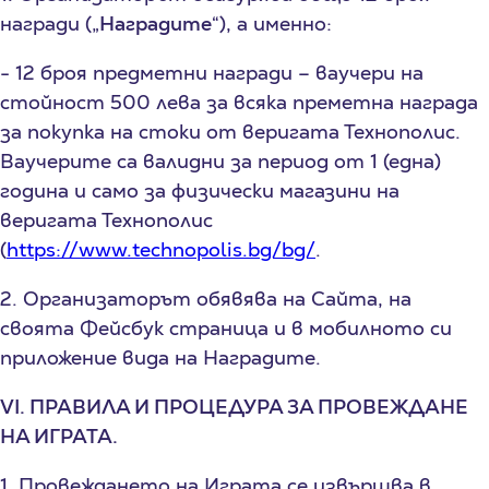
награди („
Наградите
“), а именно:
- 12 броя предметни награди – ваучери на
стойност 500 лева за всяка преметна награда
за покупка на стоки от веригата Технополис.
Ваучерите са валидни за период от 1 (една)
година и само за физически магазини на
веригата Технополис
(
https://www.technopolis.bg/bg/
.
2. Организаторът обявява на Сайтa, на
своята Фейсбук страница и в мобилното си
приложение вида на Наградите.
VI. ПРАВИЛА И ПРОЦЕДУРА ЗА ПРОВЕЖДАНЕ
НА ИГРАТА.
1. Провеждането на Играта се извършва в