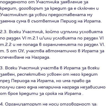
подаденото от Участника заявление за
кредит, договорът за кредит да е сключен и
Участникът да усвои предоставената му
заемна сума в съответния Период на Играта.
2.3. Всеки Участник, който изпълни условията
по раздел VI т.2.1 и/или условията по раздел VI
т.2.2 и не попада в ограниченията по раздел VI.
т. 5 от ОУ, участва автоматично в Играта за
спечелване на Награда.
3. Всеки Участник участва в Играта за всеки
заявен, респективно усвоен от него кредит
през Периода на Играта, но има право да
получи само една непарична награда независимо
от броя кредити за срока на Играта .
4. Организаторът не носи отговорност за: