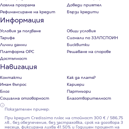
Лоялна програма
Доведи приятел
Рефинансиране на кредит
Бързи кредити
Информация
Условия за ползване
Общи условия
Тарифа
Сигнали по ЗЗЛПСПОИН
Лични данни
Бисквитки
Платформа ОРС
Решаване на спорове
Достъпност
Навигация
Контакти
Как да платя?
Имам въпрос
Кариери
Блог
Партньори
Социална отговорност
Благотворителност
Показателен пример:
При кредит Credissimo плюс на стойност
300
€ / 586,75
лв., без обезпечение, без застраховка, срок на договора
3
месеца, фиксирана лихва
41.50%
и Годишен процент на