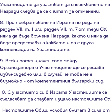
Участниците да участват за спечелването на
Награди следва да се считат за отменени.
8. При прекратяване на Играта по реда на
раздел VII. т. 1 или раздел VII. т. 7 от тези ОУ,
няма да бъде връчена Награда, както и няма да
бъде предоставяна каквато и да е друга
компенсация на Участниците.
9. Всеки потенциален спор между
Организатора и Участниците ще се решава
извънсъдебно или, в случай че това не е
възможно - от компетентния български съд.
10. С участието си в Играта Участниците се
съгласяват да спазват изцяло настоящите ОУ.
Настоящите Общи условия влизат в сила от