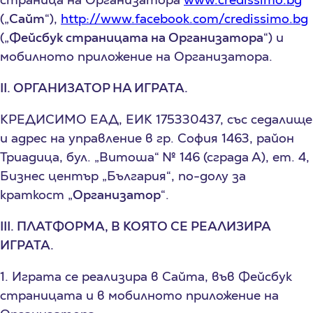
(„
Сайт
“),
http://www.facebook.com/credissimo.bg
(„
Фейсбук страницата на Организатора
“) и
мобилното приложение на Организатора.
II. ОРГАНИЗАТОР НА ИГРАТА.
КРЕДИСИМО ЕАД, ЕИК 175330437, със седалище
и адрес на управление в гр. София 1463, район
Триадица, бул. „Витоша“ № 146 (сграда А), ет. 4,
Бизнес център „България“, по-долу за
краткост „
Организатор
“.
I
II
. ПЛАТФОРМА, В КОЯТО СЕ РЕАЛИЗИРА
ИГРАТА.
1. Играта се реализира в Сайта, във
Фейсбук
страницата и в мобилното приложение
на