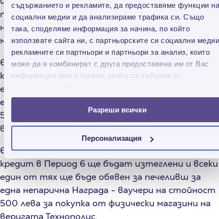
и всеки един от тях ще бъде обявен за
съдържанието и рекламите, да предоставяме функции н
печеливш за една непарична Награда - ваучери
социални медии и да анализираме трафика си. Също
на стойност 500 лева за покупка от физически
така, споделяме информация за начина, по който
магазини на веригата Технополис.
използвате сайта ни, с партньорските си социални медии
рекламните си партньори и партньори за анализ, които
6.2.5. На 06.11.2023 г. двама Участници с усвоен
може да я комбинират с друга предоставена им от Вас
кредит в Период 5 ще бъдат изтеглени и всеки
информация или с такава, която са събрали от
един от тях ще бъде обявен за печеливш за
ползването от Ваша страна на услугите им.
една непарична Награда - ваучери на стойност
Разреши всички
500 лева за покупка от физически магазини на
веригата Технополис.
Персонализация
6.2.6. На 13.11.2023 г. двама Участници с усвоен
кредит в Период 6 ще бъдат изтеглени и всеки
един от тях ще бъде обявен за печеливш за
една непарична Награда - ваучери на стойност
500 лева за покупка от физически магазини на
веригата Технополис.