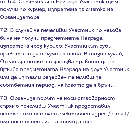
т. 6.4. Спечелилият Награда Участник ще я
получи по куриер, изпратена за сметка на
Организатора.
7.2. В случай че печеливш Участник по негова
вина не получи предметната Награда,
изпратена чрез куриер, Участникът губи
правото си да получи същата. В този случай,
Организаторът си запазва правото да не
връчва предметната Награда на друг Участник
или да изтегли резервен печеливш за
съответния период, на когото да я връчи.
7.3. Организаторът не носи отговорност
спрямо печеливш Участник предоставил
непълен или неточен електронен адрес /е-mail/
или постоянен или настоящ адрес.