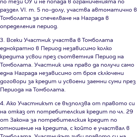
по тези ОУ и не попада в ограниченията по
раздел VI. т. 5 по-долу, участва автоматично в
Томболата за спечелване на Награда в
определения период.
3. Всеки Участник участва в Томболата
еднократно в Период независимо колко
кредита усвои през съответния Период на
Томболата. Участник има право да получи само
една Награда независимо от броя сключени
договори за кредит и усвоени заемни суми през
Периода на Томболата.
4. Ако Участникът се възползва от правото си
на отказ от потребителския кредит по чл. 29
от Закона за потребителския кредит по
отношение на кредита, с който е участвал в
Томболата, Участникът губи правото си на