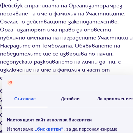
Фейсбук страницата на Организатора чрез
посочване на име и фамилия на Участниците.
Съгласно действащото законодателство,
Организаторът има право да оповести
публично имената на наградените Участници и
Наградите от Томболата. Обявяването на
победителите ще се извършва по начин,
недопускащ разкриването на лични данни, с
изключение на име и фамилия и част от
електронния адрес, съгласно настоящите ОУ.
6.4. Организаторът поема ангажимент да
уведоми публично и/или лично печелившите
Съгласие
Детайли
За приложение
Участници. Публично се счита съобщението на
Сайта и на Фейсбук страницата на
Настоящият сайт използва бисквитки
Организатора. Лично се счита уведомление на
Използваме
„бисквитки“
, за да персонализираме
електронния адрес /е-mail/ или обаждане на