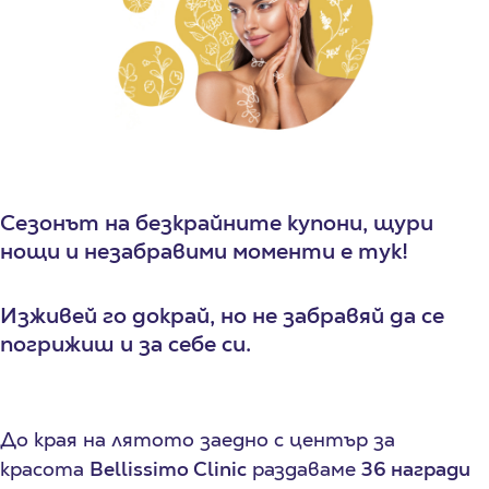
Сезонът на безкрайните купони, щури
нощи и незабравими моменти е тук!
Изживей го докрай,
но не забравяй да се
погрижиш и за себе си
.
До края на лятото заедно с център за
красота
Bellissimo Clinic
раздаваме
36 награди