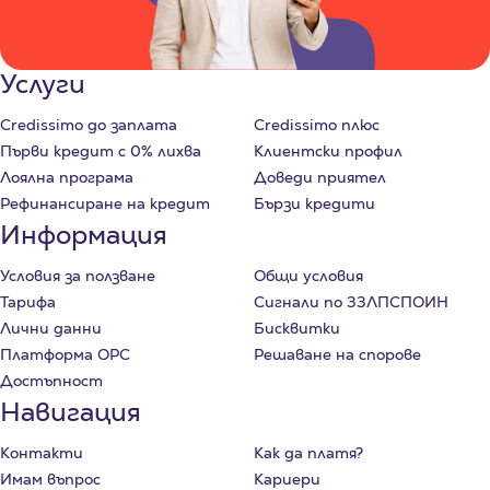
Услуги
Credissimo до заплата
Credissimo плюс
Първи кредит с 0% лихва
Клиентски профил
Лоялна програма
Доведи приятел
Рефинансиране на кредит
Бързи кредити
Информация
Условия за ползване
Общи условия
Тарифа
Сигнали по ЗЗЛПСПОИН
Лични данни
Бисквитки
Платформа ОРС
Решаване на спорове
Достъпност
Навигация
Контакти
Как да платя?
Имам въпрос
Кариери