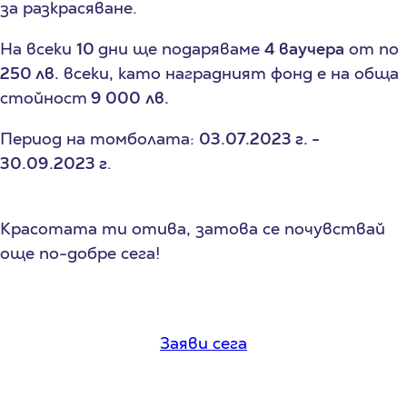
за разкрасяване.
На всеки
10
дни ще подаряваме
4 ваучера
от по
250 лв.
всеки, като наградният фонд е на обща
стойност
9 000
лв.
Период на томболата:
03.07.2023 г. -
30.09.2023 г
.
Красотата ти отива, затова се почувствай
още по-добре сега!
Заяви сега