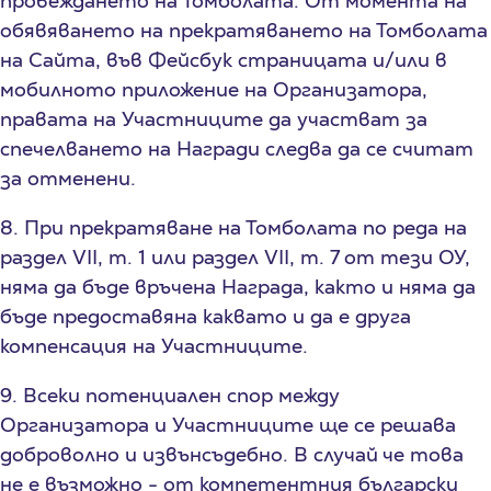
провеждането на Томболата. От момента на
обявяването на прекратяването на Томболата
на Сайта, във Фейсбук страницата и/или в
мобилното приложение на Организатора,
правата на Участниците да участват за
спечелването на Награди следва да се считат
за отменени.
8. При прекратяване на Томболата по реда на
раздел VII, т. 1 или раздел VII, т. 7 от тези ОУ,
няма да бъде връчена Награда, както и няма да
бъде предоставяна каквато и да е друга
компенсация на Участниците.
9. Всеки потенциален спор между
Организатора и Участниците ще се решава
доброволно и извънсъдебно. В случай че това
не е възможно - от компетентния български