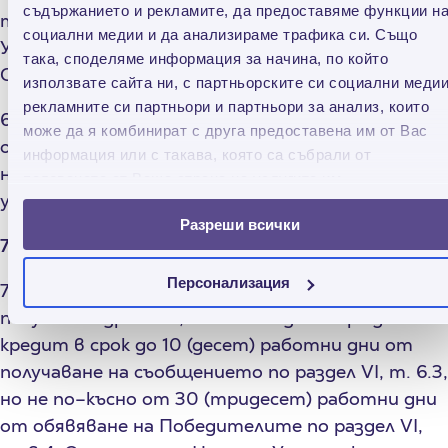
съдържанието и рекламите, да предоставяме функции н
телефонния номер, посочени за контакт от
социални медии и да анализираме трафика си. Също
Участника в договора за кредит, сключен с
така, споделяме информация за начина, по който
Организатора.
използвате сайта ни, с партньорските си социални медии
рекламните си партньори и партньори за анализ, които
6.5. Организаторът няма задължението да
може да я комбинират с друга предоставена им от Вас
осъществява кореспонденция, свързана с
информация или с такава, която са събрали от
непечелившите Участници, в това число да ги
ползването от Ваша страна на услугите им.
уведомява за факта, че не са спечелили.
Разреши всички
7. Получаване на Наградата:
Персонализация
7.1. Всеки печеливш Участник на Награда ще я
получи на адреса си, посочен в договора за
кредит в срок до 10 (десет) работни дни от
получаване на съобщението по раздел VI, т. 6.3,
но не по–късно от 30 (тридесет) работни дни
от обявяване на Победителите по раздел VI,