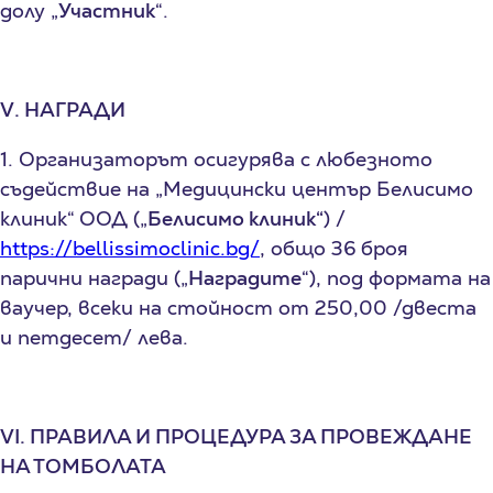
долу „
Участник
“.
V. НАГРАДИ
1. Организаторът осигурява с любезното
съдействие на „Медицински център Белисимо
клиник“ ООД („
Белисимо клиник“
) /
https://bellissimoclinic.bg/
, общо 36 броя
парични награди („
Наградите
“), под формата на
ваучер, всеки на стойност от 250,00 /двеста
и петдесет/ лева.
VI. ПРАВИЛА И ПРОЦЕДУРА ЗА ПРОВЕЖДАНЕ
НА ТОМБОЛАТА