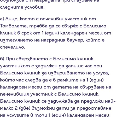
следните условия:
а) Лице, което е печеливш участник от
Томболата, трябва да се свърже с Белисимо
клиник в срок от 1 (един) календарен месец от
изтеглянето на наградния ваучер, който е
спечелило;
б) При свързването с Белисимо клиник
участникът е задължен да запише час при
Белисимо клиник за извършването на услуга,
който час следва да е в рамките на 1 (един)
календарен месец от датата на свързване на
печелившия участник с Белисимо клиник.
Белисимо клиник се задължава да предложи най-
малко 2 (две) възможни дати за предоставяне
на услугите в този 1 (един) календарен месец