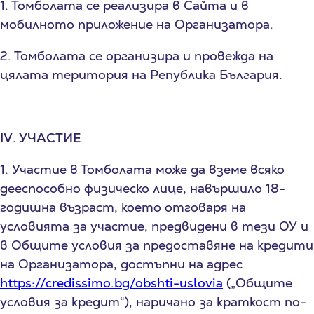
1. Томболата се реализира в Сайта
и в
мобилното приложение
на Организатора.
2. Томболата се организира и провежда на
цялата територия на Република България.
I
V
. УЧАСТИЕ
1. Участие в Томболата може да вземе всяко
дееспособно физическо лице, навършило 18-
годишна възраст, което отговаря на
условията за участие, предвидени в тези ОУ и
в Общите условия за предоставяне на кредити
на Организатора, достъпни на адрес
https://credissimo.bg/obshti-uslovia
(„Общите
условия за кредит“), наричано за краткост по-