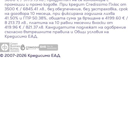
промоции и промо кодове. При кредит Credissimo Плюс от
3500 € / 6845.41 лв., без обезпечение, без застраховка, срок
на договора 10 месеца, при фиксирана годишна лихва
41.50%
и ГПР
50.38%
, общата сума за връщане е 4199.60 € /
8 213.73 лв., платима на 10 равни месечни вноски от
419.96 € / 821.37 лв. Кандидатите подлежат на одобрение
съгласно вътрешните правила и Общи условия на
Кредисимо ЕАД.
© 2007-2026 Кредисимо ЕАД