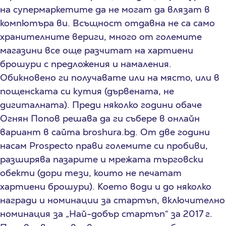
на супермаркетите да не могат да влязат в
компютъра ви. Всъщност отдавна не са само
хранителните вериги, много от големите
магазини все още разчитат на хартиени
брошури с предложения и намаления.
Обикновено ги получавате или на място, или в
пощенската си кутия (дървената, не
дигиталната). Преди няколко години обаче
Огнян Попов решава да ги събере в онлайн
вариант в сайта broshura.bg. От две години
насам Prospecto прави големите си пробиви,
разширява пазарите и мрежата търговски
обекти (дори тези, които не печатат
хартиени брошури). Което води и до няколко
награди и номинации за стартъп, включително
номинация за „Най-добър стартъп“ за 2017 г.