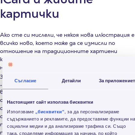
картички
Ако сте си мислели, че някоя нова илюстрация е
всичко ново, което може да се измисли по
отношение на традиционните хартиени
картички, грешите. iCard успяват да открият
нишата си точно на това неочаквано място и
затова са номинирани в категориите
Съгласие
Детайли
За приложение
„Стартъп на годината“ и "Най-добър стартъп
в начален етап" за 2017 г. По същество това са
обикновени хартиени картички, които може да
Настоящият сайт използва бисквитки
откриете в книжарниците, но когато
Използваме
„бисквитки“
, за да персонализираме
сканирате илюстрацията със съответното
съдържанието и рекламите, да предоставяме функции н
приложение на телефона си, тя се превръща в
социални медии и да анализираме трафика си. Също
поздравително видео. Създателят Вичо
така, споделяме информация за начина, по който