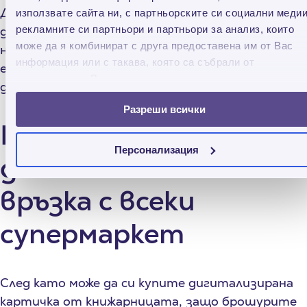
Димитров има най-простата и кратка
използвате сайта ни, с партньорските си социални медии
рекламните си партньори и партньори за анализ, които
дефиниция за „иновация“: „Материализирала се,
може да я комбинират с друга предоставена им от Вас
на пръв поглед налудничава, идея!“ Така че в
информация или с такава, която са събрали от
един стартъп явно е добре да има известна
ползването от Ваша страна на услугите им.
доза авантюризъм и вяра в шантавите идеи.
Разреши всички
Prospecto Group –
Персонализация
дигиталната ви
връзка с всеки
супермаркет
След като може да си купите дигитализирана
картичка от книжарницата, защо брошурите