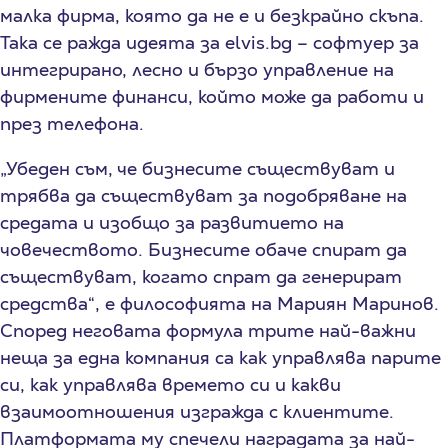
малка фирма, която да не е и безкрайно скъпа.
Така се ражда идеята за elvis.bg – софтуер за
интегрирано, лесно и бързо управление на
фирмените финанси, който може да работи и
през телефона.
„Убеден съм, че бизнесите съществуват и
трябва да съществуват за подобряване на
средата и изобщо за развитието на
човечеството. Бизнесите обаче спират да
съществуват, когато спрат да генерират
средства“, е философията на Мариян Маринов.
Според неговата формула трите най-важни
неща за една компания са как управлява парите
си, как управлява времето си и какви
взаимоотношения изгражда с клиентите.
Платформата му спечели наградата за най-