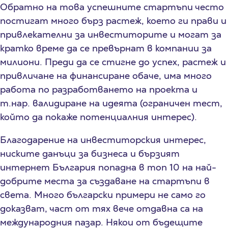
Обратно на това успешните стартъпи често
постигат много бърз растеж, което ги прави и
привлекателни за инвеститорите и могат за
кратко време да се превърнат в компании за
милиони. Преди да се стигне до успех, растеж и
привличане на финансиране обаче, има много
работа по разработването на проекта и
т.нар. валидиране на идеята (ограничен тест,
който да покаже потенциалния интерес).
Благодарение на инвеститорския интерес,
ниските данъци за бизнеса и бързият
интернет България попадна в топ 10 на най-
добрите места за създаване на стартъпи в
света. Много български примери не само го
доказват, част от тях вече отдавна са на
международния пазар. Някои от бъдещите