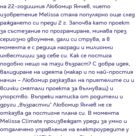
на 22-годишния Любомир Янчев, чието
изобретение Melissa стана популярно още след
раждането си преди 2 г. Започва като проект
за състезание по програмиране, минава през
сериозно двоумене, дали си струва, а в
момента е с редица награди и милионни
инвестиции зад себе си. Как се постига
подобно нещо на тази възраст? С добра идея,
валидиране на идеята (макар и по най-простия
начин – Любомир разказвал на приятелите си и
всички смятали проекта за вълнуващ) и
упорство. Въпреки натиска от родители и
други „възрастни“ Любомир Янчев не се
отказва да постигне плана си. В момента
Melissa Climate произвеждат уреди за умно и
отдалечено управление на електроуредите у