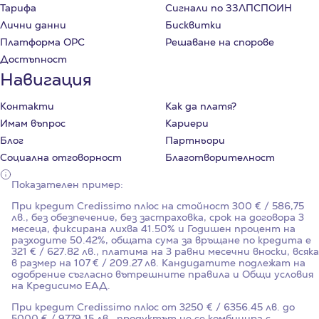
Тарифа
Сигнали по ЗЗЛПСПОИН
Лични данни
Бисквитки
Платформа ОРС
Решаване на спорове
Достъпност
Навигация
Контакти
Как да платя?
Имам въпрос
Кариери
Блог
Партньори
Социална отговорност
Благотворителност
Показателен пример:
При кредит Credissimo плюс на стойност
300
€ / 586,75
лв., без обезпечение, без застраховка, срок на договора
3
месеца, фиксирана лихва
41.50%
и Годишен процент на
разходите
50.42%
, общата сума за връщане по кредита е
321 € / 627.82 лв., платима на 3 равни месечни вноски, всяка
в размер на 107 € / 209.27 лв. Кандидатите подлежат на
одобрение съгласно вътрешните правила и Общи условия
на Кредисимо ЕАД.
При кредит Credissimo плюс от 3250 € / 6356.45 лв. до
5000 € / 9779.15 лв., продуктът не се комбинира с