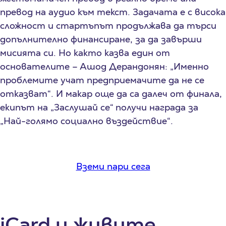
превод на аудио към текст. Задачата е с висока
сложност и стартъпът продължава да търси
допълнително финансиране, за да завърши
мисията си. Но както казва един от
основателите – Ашод Дерандонян: „Именно
проблемите учат предприемачите да не се
отказват“. И макар още да са далеч от финала,
екипът на „Заслушай се“ получи награда за
„Най-голямо социално въздействие“.
Вземи пари сега
iCard и живите