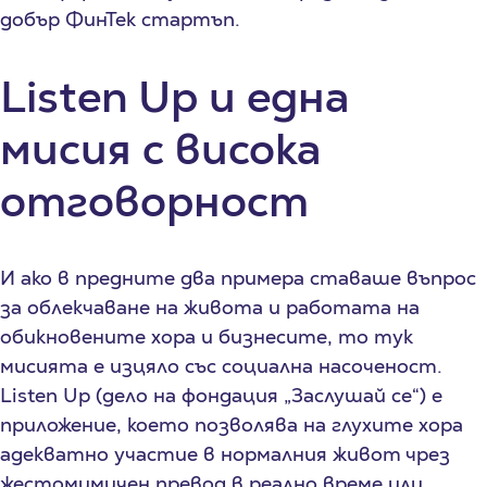
добър ФинТек стартъп.
Listen Up и една
мисия с висока
отговорност
И ако в предните два примера ставаше въпрос
за облекчаване на живота и работата на
обикновените хора и бизнесите, то тук
мисията е изцяло със социална насоченост.
Listen Up (дело на фондация „Заслушай се“) е
приложение, което позволява на глухите хора
адекватно участие в нормалния живот чрез
жестомимичен превод в реално време или