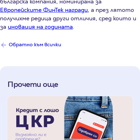
българска компания, номинирана за
Европейските ФинТек награди
, а през лятото
получихме редица други отличия, сред които и
за
иновация на годината
.
Обратно към всички
Прочети още