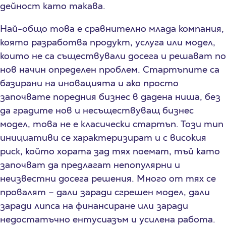
дейност като такава.
Най-общо това е сравнително млада компания,
която разработва продукт, услуга или модел,
които не са съществували досега и решават по
нов начин определен проблем. Стартъпите са
базирани на иновацията и ако просто
започвате поредния бизнес в дадена ниша, без
да градите нов и несъществуващ бизнес
модел, това не е класически стартъп. Този тип
инициативи се характеризират и с високия
риск, който хората зад тях поемат, тъй като
започват да предлагат непопулярни и
неизвестни досега решения. Много от тях се
провалят – дали заради сгрешен модел, дали
заради липса на финансиране или заради
недостатъчно ентусиазъм и усилена работа.