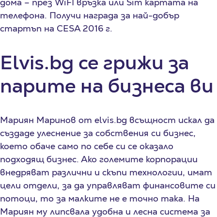
дома – през WiFI връзка или Sim картата на
телефона. Получи награда за най-добър
стартъп на CESA 2016 г.
Еlvis.bg се грижи за
парите на бизнеса ви
Мариян Маринов от elvis.bg всъщност искал да
създаде улеснение за собствения си бизнес,
което обаче само по себе си се оказало
подходящ бизнес. Ако големите корпорации
внедряват различни и скъпи технологии, имат
цели отдели, за да управляват финансовите си
потоци, то за малките не е точно така. На
Мариян му липсвала удобна и лесна система за