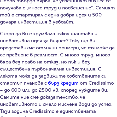
Попов твърдо вярва, че успешният бизнес се
получава с „много труд и посвещение“. Самият
той е стартирал с една добра идея и 500
долара инвестиция в уебсайт.
Скоро да ви е хрумвала някоя шантава и
иновативна идея за бизнес? Току що ви
представихме отлични примери, че тя може да
се превърне в реалност. С много труд, много
вяра без право на отказ, но пък и без
съществена първоначална инвестиция. С
лекота може да задвижите собствените си
стартъп планове с
бърз кредит
от Credissimo
– до 600 или до 2500 лв. според нуждите ви.
Самите ние сме доказателство, че
иновативното и смело мислене води до успех.
Тази година Credissimo е единствената