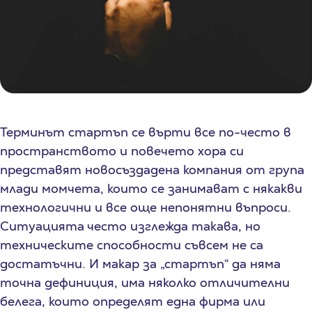
Терминът стартъп се върти все по-често в
пространството и повечето хора си
представят новосъздадена компания от група
млади момчета, които се занимават с някакви
технологични и все още непонятни въпроси.
Ситуацията често изглежда такава, но
техническите способности съвсем не са
достатъчни. И макар за „стартъп“ да няма
точна дефиниция, има няколко отличителни
белега, които определят една фирма или